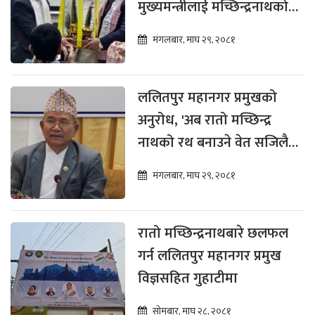
मुख्यमन्त्रीलाई मच्छिन्द्रनाथको
रथयात्रा हेर्न दिए निम्तो
मंगलबार, माघ २९, २०८१
ललितपुर महानगर प्रमुखको
अनुरोध, 'अब रातो मच्छिन्द्र
नाथको रथ बनाउने वेत सजिलै
नेपाल लान पाइयोस्'
मंगलबार, माघ २९, २०८१
रातो मच्छिन्द्रनाथबारे छलफल
गर्न ललितपुर महानगर प्रमुख
विज्ञसहित गुहाटीमा
सोमबार, माघ २८, २०८१