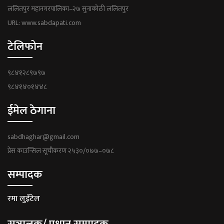
ललितपुर महानगरपालिका–२७ सुनाकोठी ललितपुर
URL: www.sabdapati.com
टेलिफोन
९८४१२८९७९७
९८४१४०१४४८
ईमेल ठेगाना
sabdhaghar@gmail.com
प्रेस काउन्सिल सूचीकरण २५३०/०७७–०७८
सम्पादक
रमा लुइँटेल