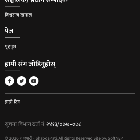
सञ्चालक/ प्रधान सम्पादक
विश्वराज खनाल
पेज
गृहपृष्ठ
हामी संग जोडिनुहोस्
हाम्रो टिम
सूचना विभाग दर्ता नं.
२४१३/०७७–०७८
© 2026 शब्दपाटी - ShabdaPati. All Rights Reserved
Site by:
SoftNEP