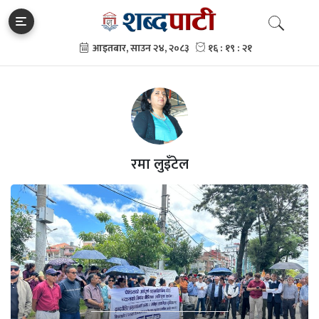
रमा लुइँटेल