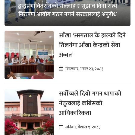
द्वन्द्वप्रभावितसँगको सल्लाह र सुझाव विना सत्य
निरुपण आयोग गठन नगर्न सरकारलाई अनुरोध
आँखा ‘अस्पताल’कै झल्को दिने
तिलगंगा आँखा केन्द्रको सेवा
अब्बल
मंगलबार, असार २३, २०८३
सर्वोच्चले दियो गगन थापाको
नेतृत्वलाई कांग्रेसको
आधिकारिकता
शनिबार, वैशाख ५, २०८३