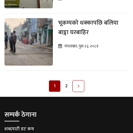
भूकम्पको धक्कापछि बलिया
बाङ्गा घरबाहिर
मंगलबार, पुस २३, २०८१
1
2
सम्पर्क ठेगाना
शब्दपाटी डट कम