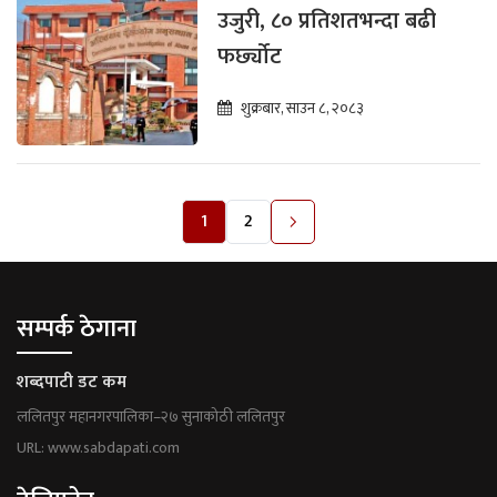
उजुरी, ८० प्रतिशतभन्दा बढी
फर्छ्योट
शुक्रबार, साउन ८, २०८३
1
2
सम्पर्क ठेगाना
शब्दपाटी डट कम
ललितपुर महानगरपालिका–२७ सुनाकोठी ललितपुर
URL: www.sabdapati.com