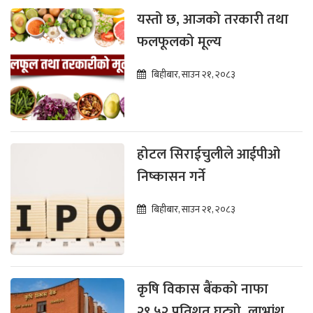
यस्तो छ, आजको तरकारी तथा
फलफूलको मूल्य
बिहीबार, साउन २१, २०८३
होटल सिराईचुलीले आईपीओ
निष्कासन गर्ने
बिहीबार, साउन २१, २०८३
कृषि विकास बैंकको नाफा
२९.५२ प्रतिशत घट्यो, लाभांश