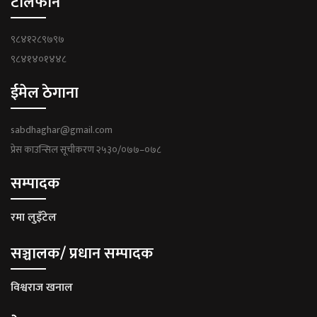
टेलिफोन
९८४१२८९७९७
९८४१४०१४४८
ईमेल ठेगाना
sabdhaghar@gmail.com
प्रेस काउन्सिल सूचीकरण २५३०/०७७–०७८
सम्पादक
रमा लुइँटेल
सञ्चालक/ प्रधान सम्पादक
विश्वराज खनाल