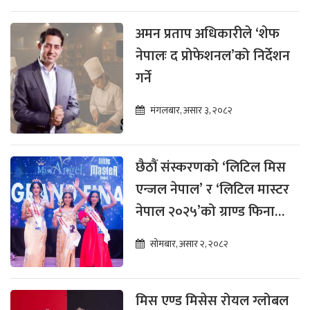
अमन प्रताप अधिकारीले ‘शेफ
नेपालः द प्रोफेशनल’को निर्देशन
गर्ने
मंगलबार, असार ३, २०८२
छैठौं संस्करणको ‘लिटिल मिस
एन्जल नेपाल’ र ‘लिटिल मास्टर
नेपाल २०२५’को ग्राण्ड फिनाले
सम्पन्न
सोमबार, असार २, २०८२
मिस एण्ड मिसेस रोयल ग्लोबल