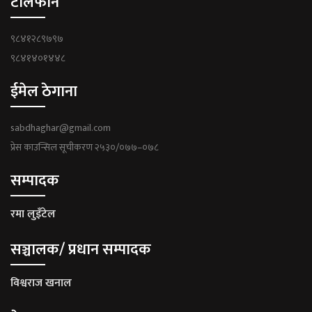
टेलिफोन
९८४१२८९७९७
९८४१४०१४४८
ईमेल ठेगाना
sabdhaghar@gmail.com
प्रेस काउन्सिल सूचीकरण २५३०/०७७–०७८
सम्पादक
रमा लुइँटेल
सञ्चालक/ प्रधान सम्पादक
विश्वराज खनाल