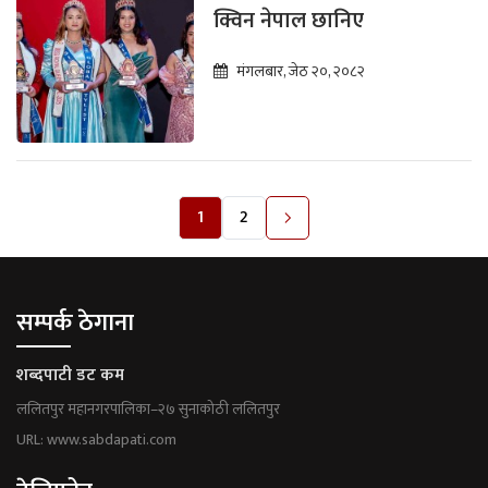
क्विन नेपाल छानिए
मंगलबार, जेठ २०, २०८२
1
2
सम्पर्क ठेगाना
शब्दपाटी डट कम
ललितपुर महानगरपालिका–२७ सुनाकोठी ललितपुर
URL: www.sabdapati.com