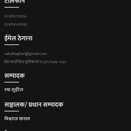
टेलिफोन
९८४१२८९७९७
९८४१४०१४४८
ईमेल ठेगाना
sabdhaghar@gmail.com
प्रेस काउन्सिल सूचीकरण २५३०/०७७–०७८
सम्पादक
रमा लुइँटेल
सञ्चालक/ प्रधान सम्पादक
विश्वराज खनाल