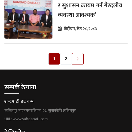
र सुशासन कायम गर्न गैरदलीय
व्यवस्था आवश्यक’
बिहीबार, जेठ २८, २०८३
1
2
सम्पर्क ठेगाना
शब्दपाटी डट कम
ललितपुर महानगरपालिका–२७ सुनाकोठी ललितपुर
URL: www.sabdapati.com