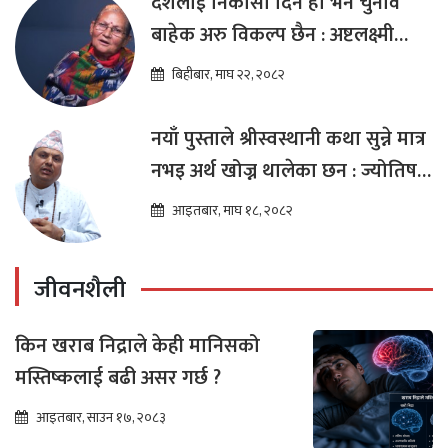
देशलाई निकासा दिने हो भने चुनाव
बाहेक अरु विकल्प छैन : अष्टलक्ष्मी
शाक्य
बिहीबार, माघ २२, २०८२
नयाँ पुस्ताले श्रीस्वस्थानी कथा सुन्ने मात्र
नभइ अर्थ खोज्न थालेका छन : ज्योतिष
तारा लोचन न्यौपाने
आइतबार, माघ १८, २०८२
जीवनशैली
किन खराब निद्राले केही मानिसको
मस्तिष्कलाई बढी असर गर्छ ?
आइतबार, साउन १७, २०८३