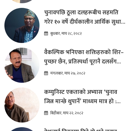
चुनावपछि ठूला दलहरूबीच सहमति
गरेर १० वर्षे दीर्घकालीन आर्थिक सुधार
कार्यक्रम ल्याउनुपर्छ : हेमराज ढकाल
बुधबार, माघ २८, २०८२
वैकल्पिक भनिएका शक्तिहरुको शिर–
पुच्छर छैन, प्रतिस्पर्धा पूरानै दलसँग
हुन्छ : डा.प्रकाश शरण महत
मंगलबार, माघ २७, २०८२
कम्युनिस्ट एकताको अभ्यास ‘चुनाव
जित्न मान्छे थुपार्ने’ माध्यम मात्र हो :
विप्लव
बिहीबार, माघ २२, २०८२