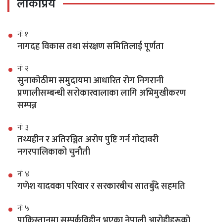
लोकप्रिय
नंः १
नागदह विकास तथा संरक्षण समितिलाई पूर्णता
नंः २
सुनाकोठीमा समुदायमा आधारित रोग निगरानी
प्रणालीसम्बन्धी सरोकारवालाका लागि अभिमुखीकरण
सम्पन्न
नंः ३
तथ्यहीन र अतिरञ्जित अरोप पुष्टि गर्न गोदावरी
नगरपालिकाको चुनौती
नंः ४
गणेश यादवका परिवार र सरकारबीच सातबुँदे सहमति
नंः ५
पाकिस्तानमा सम्पर्कविहीन भएका नेपाली आरोहीहरूको