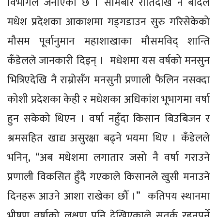
विभागले जनाएको छ । सोमबार रातिदेखि नै बादल
मधेश प्रदेशका आकाशमा गड्गडाउन सुरु गरिसेकेको
मौसम पूर्वानुमान महाशाखाका मौसमविद् शान्ति
कँडेलले जानकारी दिइन् । मधेशमा यस वर्षको मनसुन
भित्रिएदेखि नै राम्रोसँग मनसुनी प्रणाली फैलिन नसक्दा
कोशी प्रदेशका केही र मधेशका अधिकांश भूभागमा वर्षा
हुन सकेको थिएन । वर्षा नहुँदा किसान बिउबिजन र
श्रमसहित खाद्य असुरक्षा बढ्ने भयमा थिए । कँडेलले
भनिन्, “अब मधेशमा लगातार जसो नै वर्षा गराउने
प्रणाली विकसित हुँदै गएकाले किसानले खुसी मनाउने
दिनहरू आउने आशा राखेका छौँ ।” कतिपय स्थानमा
भीषण वर्षाको लक्षण पनि देखिएकाले सतर्क रहनुपर्ने