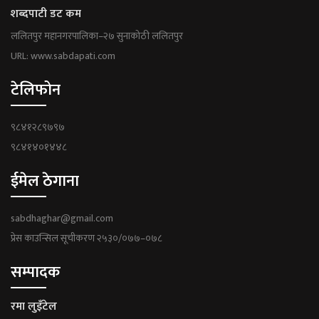
शब्दपाटी डट कम
ललितपुर महानगरपालिका–२७ सुनाकोठी ललितपुर
URL: www.sabdapati.com
टेलिफोन
९८४१२८९७९७
९८४१४०१४४८
ईमेल ठेगाना
sabdhaghar@gmail.com
प्रेस काउन्सिल सूचीकरण २५३०/०७७–०७८
सम्पादक
रमा लुइँटेल