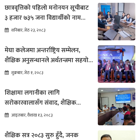
छात्रवृत्तिको पहिलो मनोनयन सूचीबाट
३ हजार ७३५ जना विद्यार्थीको नाम
भर्नाका लागि सिफारिस
शनिबार, जेठ २३, २०८३
मेघा कलेजमा अन्तर्राष्ट्रिय सम्मेलन,
शैक्षिक अनुसन्धानले अर्थतन्त्रमा सहयोग
पुग्ने विश्वास
शुक्रबार, जेठ १, २०८३
शिक्षामा लगानीका लागि
सरोकारवालासँग संवाद, शैक्षिक
सुधारमा जोड
आइतबार, वैशाख १३, २०८३
शैक्षिक सत्र २०८३ सुरु हुँदै, जनक