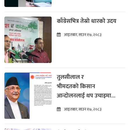
काँग्रेसभित्र तेस्रो धारको उदय
आइतबार, साउन १७, २०८३
तुलसीलाल र
भीमदतको किसान
आन्दोलनलाई थप उचाइमा
पुर्‍याउन अध्यक्ष ओलीको आग्रह
आइतबार, साउन १७, २०८३