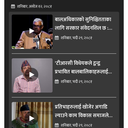
शनिबार, असोज १२, २०८१
बालअधिकारको सुनिश्चितताका
लागि सरकार संवेदनशिल छ :
मन्त्री सुडी (भिडियो)
शनिबार, भदौ २९, २०८१
'टीआरसी विधेयकले द्वन्द्व
प्रभावित बालबालिकाहरूलाई
न्याय गरोस'
शनिबार, भदौ २९, २०८१
प्रतिभाहरुलाई खोजेर अगाडि
ल्याउने काम विकास समाजले
गरेको छ : खेलकुदमन्त्री (भिडियो)
शनिबार, भदौ २९, २०८१