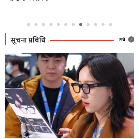
आइतबार, माघ २५, २०८२
सूचना प्रबिधि
सबै