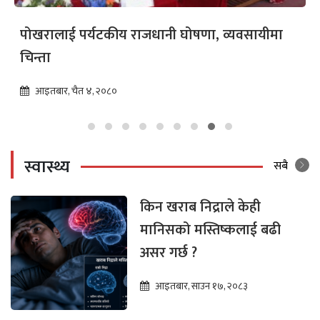
कृषि र ग्रामीण पर्यटनमा सम्भावनाको बोकेको दक्षिण
ललितपुर
मंगलबार, माघ २, २०८०
स्वास्थ्य
सबै
किन खराब निद्राले केही
मानिसको मस्तिष्कलाई बढी
असर गर्छ ?
आइतबार, साउन १७, २०८३