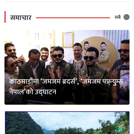
समाचार
सबै
काठमाडौंमा ‘जमजम ब्रदर्स’, ‘जमजम पफ्र्युम्स
नेपाल’को उद्घाटन