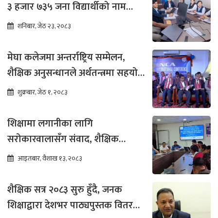
३ हजार ७३५ जना विद्यार्थीको नाम
भर्नाका लागि सिफारिस
शनिबार, जेठ २३, २०८३
मेघा कलेजमा अन्तर्राष्ट्रिय सम्मेलन,
शैक्षिक अनुसन्धानले अर्थतन्त्रमा सहयोग
पुग्ने विश्वास
शुक्रबार, जेठ १, २०८३
शिक्षामा लगानीका लागि
सरोकारवालासँग संवाद, शैक्षिक
सुधारमा जोड
आइतबार, वैशाख १३, २०८३
शैक्षिक सत्र २०८३ सुरु हुँदै, जनक
शिक्षाद्वारा देशभर पाठ्यपुस्तक वितरण