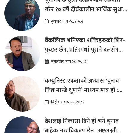
चुनावपछि ठूला दलहरूबीच सहमति
गरेर १० वर्षे दीर्घकालीन आर्थिक सुधार
कार्यक्रम ल्याउनुपर्छ : हेमराज ढकाल
बुधबार, माघ २८, २०८२
वैकल्पिक भनिएका शक्तिहरुको शिर–
पुच्छर छैन, प्रतिस्पर्धा पूरानै दलसँग
हुन्छ : डा.प्रकाश शरण महत
मंगलबार, माघ २७, २०८२
कम्युनिस्ट एकताको अभ्यास ‘चुनाव
जित्न मान्छे थुपार्ने’ माध्यम मात्र हो :
विप्लव
बिहीबार, माघ २२, २०८२
देशलाई निकासा दिने हो भने चुनाव
बाहेक अरु विकल्प छैन : अष्टलक्ष्मी