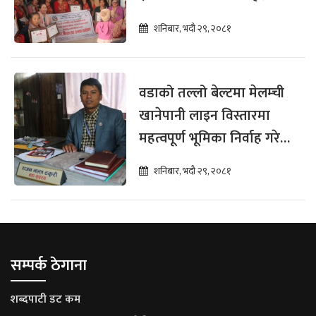
पुरस्कार तथा सम्मान (भिडियो)
शनिबार, भदौ २९, २०८१
वडाको तल्लो बेल्टमा मेलम्ची
खानेपानी लाइन विस्तारमा
महत्वपूर्ण भूमिका निर्वाह गरेको
छु : राजनमल्ल ठकुरी, वडा
शनिबार, भदौ २९, २०८१
सदस्य २३ नं. वडा
सम्पर्क ठेगाना
शब्दपाटी डट कम