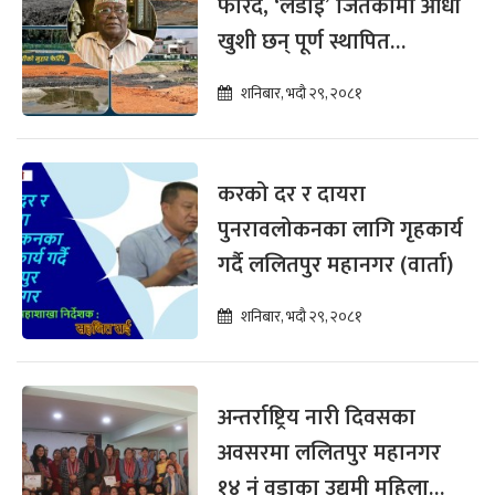
फेरिँदै, ‘लडाईं’ जितेकोमा औधी
खुशी छन् पूर्ण स्थापित
(भिडियाे)
शनिबार, भदौ २९, २०८१
करको दर र दायरा
पुनरावलोकनका लागि गृहकार्य
गर्दै ललितपुर महानगर (वार्ता)
शनिबार, भदौ २९, २०८१
अन्तर्राष्ट्रिय नारी दिवसका
अवसरमा ललितपुर महानगर
१४ नं वडाका उद्यमी महिलालाई