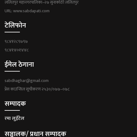
ललितपुर महानगरपालिका–२७ सुनाकोठी ललितपुर
URL: www.sabdapati.com
टेलिफोन
९८४१२८९७९७
९८४१४०१४४८
ईमेल ठेगाना
sabdhaghar@gmail.com
प्रेस काउन्सिल सूचीकरण २५३०/०७७–०७८
सम्पादक
रमा लुइँटेल
सञ्चालक/ प्रधान सम्पादक