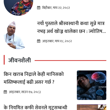
शाक्य
बिहीबार, माघ २२, २०८२
नयाँ पुस्ताले श्रीस्वस्थानी कथा सुन्ने मात्र
नभइ अर्थ खोज्न थालेका छन : ज्योतिष
तारा लोचन न्यौपाने
आइतबार, माघ १८, २०८२
जीवनशैली
किन खराब निद्राले केही मानिसको
मस्तिष्कलाई बढी असर गर्छ ?
आइतबार, साउन १७, २०८३
के नियमित कफी सेवनले मुटुसम्बन्धी