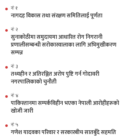
नंः १
नागदह विकास तथा संरक्षण समितिलाई पूर्णता
नंः २
सुनाकोठीमा समुदायमा आधारित रोग निगरानी
प्रणालीसम्बन्धी सरोकारवालाका लागि अभिमुखीकरण
सम्पन्न
नंः ३
तथ्यहीन र अतिरञ्जित अरोप पुष्टि गर्न गोदावरी
नगरपालिकाको चुनौती
नंः ४
पाकिस्तानमा सम्पर्कविहीन भएका नेपाली आरोहीहरूको
खोजी जारी
नंः ५
गणेश यादवका परिवार र सरकारबीच सातबुँदे सहमति