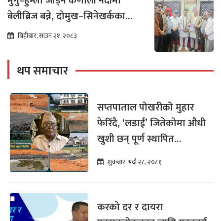
मुगु–हुम्ला जोड्ने कर्णाली नदीमा
बेलीब्रिज बन्ने, दोमुख–सिनेखर्कका
बासिन्दामा उत्साह
बिहीबार, साउन २१, २०८३
थप समाचार
सप्तपाताल पोखरीको मुहार
फेरिँदै, ‘लडाईं’ जितेकोमा औधी
खुशी छन् पूर्ण स्थापित
(भिडियाे)
शुक्रबार, भदौ २८, २०८१
करको दर र दायरा