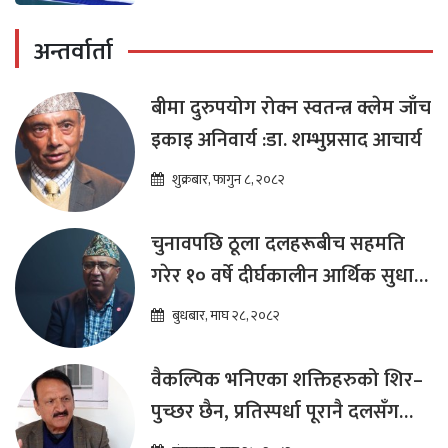
अन्तर्वार्ता
बीमा दुरुपयोग रोक्न स्वतन्त्र क्लेम जाँच
इकाइ अनिवार्य :डा. शम्भुप्रसाद आचार्य
शुक्रबार, फागुन ८, २०८२
चुनावपछि ठूला दलहरूबीच सहमति
गरेर १० वर्षे दीर्घकालीन आर्थिक सुधार
कार्यक्रम ल्याउनुपर्छ : हेमराज ढकाल
बुधबार, माघ २८, २०८२
वैकल्पिक भनिएका शक्तिहरुको शिर–
पुच्छर छैन, प्रतिस्पर्धा पूरानै दलसँग
हुन्छ : डा.प्रकाश शरण महत