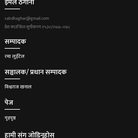
ईमेल ठेगाना
sabdhaghar@gmail.com
प्रेस काउन्सिल सूचीकरण २५३०/०७७–०७८
सम्पादक
रमा लुइँटेल
सञ्चालक/ प्रधान सम्पादक
विश्वराज खनाल
पेज
गृहपृष्ठ
हामी संग जोडिनुहोस्