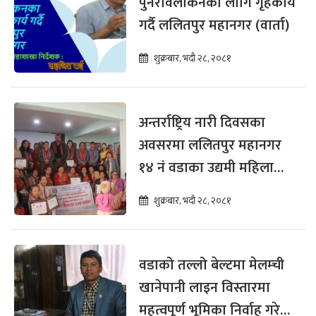
पुनरावलोकनका लागि गृहकार्य
गर्दै ललितपुर महानगर (वार्ता)
शुक्रबार, भदौ २८, २०८१
अन्तर्राष्ट्रिय नारी दिवसका
अवसरमा ललितपुर महानगर
१४ नं वडाका उद्यमी महिलालाई
पुरस्कार तथा सम्मान (भिडियो)
शुक्रबार, भदौ २८, २०८१
वडाको तल्लो बेल्टमा मेलम्ची
खानेपानी लाइन विस्तारमा
महत्वपूर्ण भूमिका निर्वाह गरेको