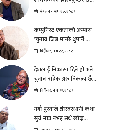
प्रतिस्पर्धा पूरानै दलसँग हुन्छ :
मंगलबार, माघ २७, २०८२
डा.प्रकाश शरण महत
कम्युनिस्ट एकताको अभ्यास
‘चुनाव जित्न मान्छे थुपार्ने’
माध्यम मात्र हो : विप्लव
बिहीबार, माघ २२, २०८२
देशलाई निकासा दिने हो भने
चुनाव बाहेक अरु विकल्प छैन
: अष्टलक्ष्मी शाक्य
बिहीबार, माघ २२, २०८२
नयाँ पुस्ताले श्रीस्वस्थानी कथा
सुन्ने मात्र नभइ अर्थ खोज्न
थालेका छन : ज्योतिष तारा
आइतबार, माघ १८, २०८२