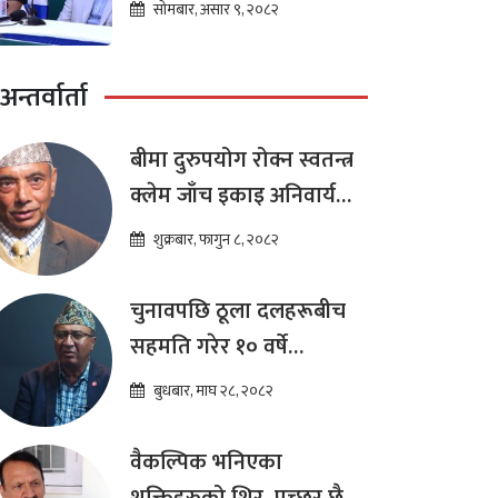
भन्ने मान्यता
सोमबार, असार ९, २०८२
अन्तर्वार्ता
बीमा दुरुपयोग रोक्न स्वतन्त्र
क्लेम जाँच इकाइ अनिवार्य
:डा. शम्भुप्रसाद आचार्य
शुक्रबार, फागुन ८, २०८२
चुनावपछि ठूला दलहरूबीच
सहमति गरेर १० वर्षे
दीर्घकालीन आर्थिक सुधार
बुधबार, माघ २८, २०८२
कार्यक्रम ल्याउनुपर्छ : हेमराज
ढकाल
वैकल्पिक भनिएका
शक्तिहरुको शिर–पुच्छर छैन,