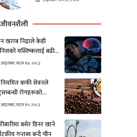
लोचन न्यौपाने
जीवनशैली
न खराब निद्राले केही
निसको मस्तिष्कलाई बढी
र गर्छ ?
आइतबार, साउन १७, २०८३
 नियमित कफी सेवनले
टुसम्बन्धी रोगहरूको
खिम कम हुन्छ ?
आइतबार, साउन १०, २०८३
रीबारीमा बसेर डिनर खाने
्यटकीय गन्तब्य बन्दै चीन