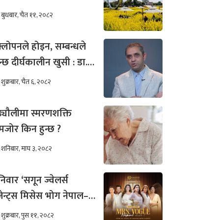
बुधबार, चैत ११, २०८२
्लोपनले होइन, सम्बन्धले
न्छ दीर्घकालीन खुसी : डा.
ीम अख्तर
शुक्रबार, चैत ६, २०८२
ढ्यौलीमा स्मरणशक्ति
जोर किन हुन्छ ?
शनिबार, माघ ३, २०८२
िवार ‘सगून ज्वेलर्स
रेजेन्ट्स मिसेस भोग नेपाल–
०२५’को अडिसन
शुक्रबार, पुस ११, २०८२