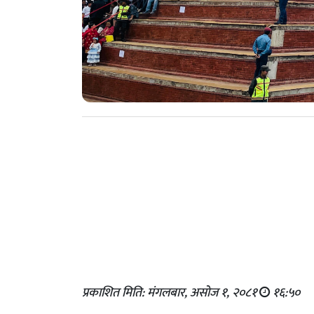
प्रकाशित मिति: मंगलबार, असोज १, २०८१
१६:५०