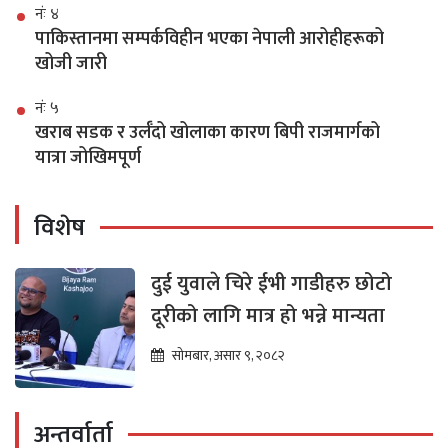
नंः ४
पाकिस्तानमा सम्पर्कविहीन भएका नेपाली आरोहीहरूको
खोजी जारी
नंः ५
खराब सडक र उर्लँदो खोलाका कारण बिपी राजमार्गको
यात्रा जोखिमपूर्ण
विशेष
दुई युवाले चिरे ईभी गाडीहरु छोटो
दूरीको लागि मात्र हो भन्ने मान्यता
सोमबार, असार ९, २०८२
अन्तर्वार्ता