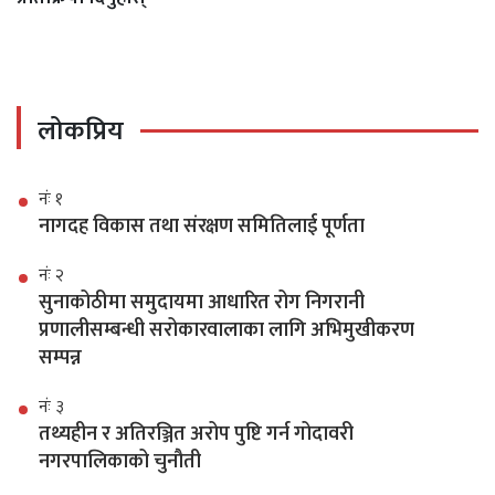
लोकप्रिय
नंः १
नागदह विकास तथा संरक्षण समितिलाई पूर्णता
नंः २
सुनाकोठीमा समुदायमा आधारित रोग निगरानी
प्रणालीसम्बन्धी सरोकारवालाका लागि अभिमुखीकरण
सम्पन्न
नंः ३
तथ्यहीन र अतिरञ्जित अरोप पुष्टि गर्न गोदावरी
नगरपालिकाको चुनौती