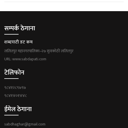
सम्पर्क ठेगाना
शब्दपाटी डट कम
ललितपुर महानगरपालिका–२७ सुनाकोठी ललितपुर
URL: www.sabdapati.com
टेलिफोन
९८४१२८९७९७
९८४१४०१४४८
ईमेल ठेगाना
sabdhaghar@gmail.com