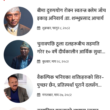
बीमा दुरुपयोग रोक्न स्वतन्त्र क्लेम जाँच
इकाइ अनिवार्य :डा. शम्भुप्रसाद आचार्य
शुक्रबार, फागुन ८, २०८२
चुनावपछि ठूला दलहरूबीच सहमति
गरेर १० वर्षे दीर्घकालीन आर्थिक सुधार
कार्यक्रम ल्याउनुपर्छ : हेमराज ढकाल
बुधबार, माघ २८, २०८२
वैकल्पिक भनिएका शक्तिहरुको शिर–
पुच्छर छैन, प्रतिस्पर्धा पूरानै दलसँग
हुन्छ : डा.प्रकाश शरण महत
मंगलबार, माघ २७, २०८२