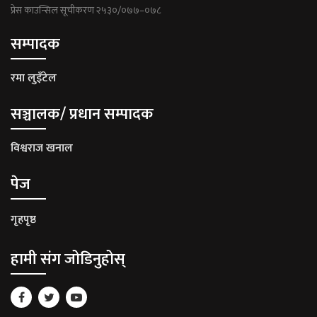
प्रेस काउन्सिल सूचीकरण २५३०/०७७–०७८
सम्पादक
रमा लुइँटेल
सञ्चालक/ प्रधान सम्पादक
विश्वराज खनाल
पेज
गृहपृष्ठ
हामी संग जोडिनुहोस्