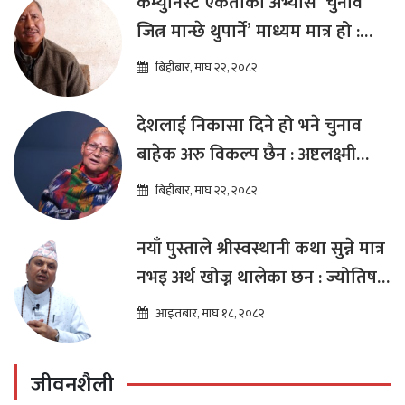
कम्युनिस्ट एकताको अभ्यास ‘चुनाव
जित्न मान्छे थुपार्ने’ माध्यम मात्र हो :
विप्लव
बिहीबार, माघ २२, २०८२
देशलाई निकासा दिने हो भने चुनाव
बाहेक अरु विकल्प छैन : अष्टलक्ष्मी
शाक्य
बिहीबार, माघ २२, २०८२
नयाँ पुस्ताले श्रीस्वस्थानी कथा सुन्ने मात्र
नभइ अर्थ खोज्न थालेका छन : ज्योतिष
तारा लोचन न्यौपाने
आइतबार, माघ १८, २०८२
जीवनशैली