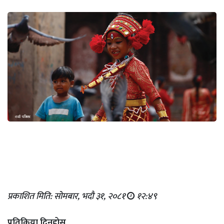
प्रकाशित मिति: सोमबार, भदौ ३१, २०८१
१२:४९
प्रतिक्रिया दिनुहोस्