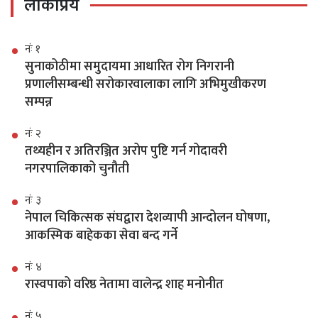
लोकप्रिय
नंः १
सुनाकोठीमा समुदायमा आधारित रोग निगरानी
प्रणालीसम्बन्धी सरोकारवालाका लागि अभिमुखीकरण
सम्पन्न
नंः २
तथ्यहीन र अतिरञ्जित अरोप पुष्टि गर्न गोदावरी
नगरपालिकाको चुनौती
नंः ३
नेपाल चिकित्सक संघद्वारा देशव्यापी आन्दोलन घोषणा,
आकस्मिक बाहेकका सेवा बन्द गर्ने
नंः ४
रास्वपाको वरिष्ठ नेतामा वालेन्द्र शाह मनोनीत
नंः ५