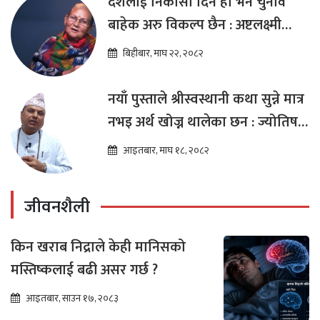
देशलाई निकासा दिने हो भने चुनाव
बाहेक अरु विकल्प छैन : अष्टलक्ष्मी
शाक्य
बिहीबार, माघ २२, २०८२
नयाँ पुस्ताले श्रीस्वस्थानी कथा सुन्ने मात्र
नभइ अर्थ खोज्न थालेका छन : ज्योतिष
तारा लोचन न्यौपाने
आइतबार, माघ १८, २०८२
जीवनशैली
किन खराब निद्राले केही मानिसको
मस्तिष्कलाई बढी असर गर्छ ?
आइतबार, साउन १७, २०८३