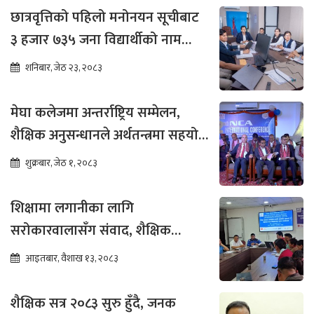
छात्रवृत्तिको पहिलो मनोनयन सूचीबाट
३ हजार ७३५ जना विद्यार्थीको नाम
भर्नाका लागि सिफारिस
शनिबार, जेठ २३, २०८३
मेघा कलेजमा अन्तर्राष्ट्रिय सम्मेलन,
शैक्षिक अनुसन्धानले अर्थतन्त्रमा सहयोग
पुग्ने विश्वास
शुक्रबार, जेठ १, २०८३
शिक्षामा लगानीका लागि
सरोकारवालासँग संवाद, शैक्षिक
सुधारमा जोड
आइतबार, वैशाख १३, २०८३
शैक्षिक सत्र २०८३ सुरु हुँदै, जनक