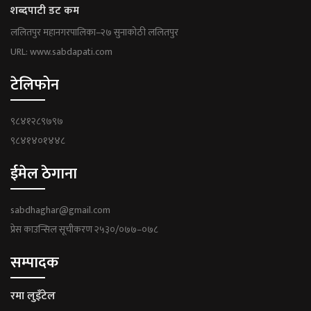
शब्दपाटी डट कम
ललितपुर महानगरपालिका–२७ सुनाकोठी ललितपुर
URL: www.sabdapati.com
टेलिफोन
९८४१२८९७९७
९८४१४०१४४८
ईमेल ठेगाना
sabdhaghar@gmail.com
प्रेस काउन्सिल सूचीकरण २५३०/०७७–०७८
सम्पादक
रमा लुइँटेल