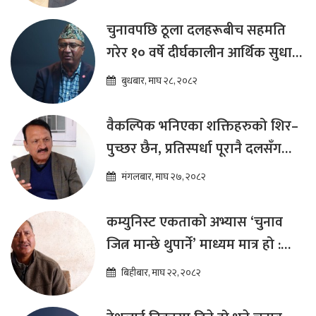
चुनावपछि ठूला दलहरूबीच सहमति
गरेर १० वर्षे दीर्घकालीन आर्थिक सुधार
कार्यक्रम ल्याउनुपर्छ : हेमराज ढकाल
बुधबार, माघ २८, २०८२
वैकल्पिक भनिएका शक्तिहरुको शिर–
पुच्छर छैन, प्रतिस्पर्धा पूरानै दलसँग
हुन्छ : डा.प्रकाश शरण महत
मंगलबार, माघ २७, २०८२
कम्युनिस्ट एकताको अभ्यास ‘चुनाव
जित्न मान्छे थुपार्ने’ माध्यम मात्र हो :
विप्लव
बिहीबार, माघ २२, २०८२