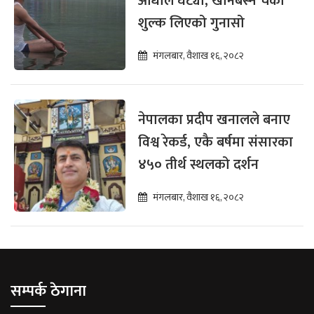
आधाले घट्यो, खानबस्न चर्को
शुल्क लिएको गुनासो
मंगलबार, वैशाख १६, २०८२
नेपालका प्रदीप खनालले बनाए
विश्व रेकर्ड, एकै बर्षमा संसारका
४५० तीर्थ स्थलको दर्शन
मंगलबार, वैशाख १६, २०८२
सम्पर्क ठेगाना