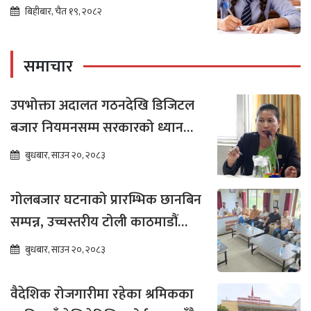
बिहीबार, चैत १९, २०८२
समाचार
उपभोक्ता अदालत गठनदेखि डिजिटल
बजार नियमनसम्म सरकारको ध्यान
जानुपर्छ : सांसद रोशनी मेचे
बुधबार, साउन २०, २०८३
गोलबजार घटनाको प्रारम्भिक छानबिन
सम्पन्न, उच्चस्तरीय टोली काठमाडौं
फिर्ता
बुधबार, साउन २०, २०८३
वैदेशिक रोजगारीमा रहेका श्रमिकका