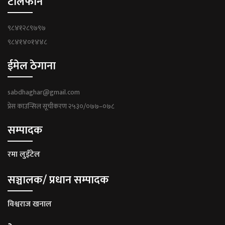
टेलिफोन
९८४१२८९७९७
९८४१४०१४४८
ईमेल ठेगाना
sabdhaghar@gmail.com
प्रेस काउन्सिल सूचीकरण २५३०/०७७–०७८
सम्पादक
रमा लुइँटेल
सञ्चालक/ प्रधान सम्पादक
विश्वराज खनाल