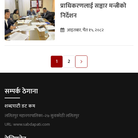
प्राधिकरणलाई सञ्चार मन्त्रीको
निर्देशन
आइतबार, चैत १५, २०८२
1
2
सम्पर्क ठेगाना
शब्दपाटी डट कम
ललितपुर महानगरपालिका–२७ सुनाकोठी ललितपुर
URL: www.sabdapati.com