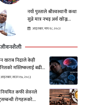
नयाँ पुस्ताले श्रीस्वस्थानी कथा
सुन्ने मात्र नभइ अर्थ खोज्न
थालेका छन : ज्योतिष तारा
आइतबार, माघ १८, २०८२
लोचन न्यौपाने
जीवनशैली
न खराब निद्राले केही
निसको मस्तिष्कलाई बढी
र गर्छ ?
आइतबार, साउन १७, २०८३
 नियमित कफी सेवनले
टुसम्बन्धी रोगहरूको