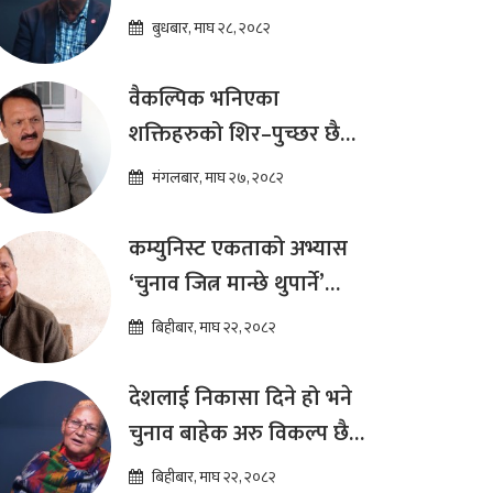
दीर्घकालीन आर्थिक सुधार
बुधबार, माघ २८, २०८२
कार्यक्रम ल्याउनुपर्छ : हेमराज
ढकाल
वैकल्पिक भनिएका
शक्तिहरुको शिर–पुच्छर छैन,
प्रतिस्पर्धा पूरानै दलसँग हुन्छ :
मंगलबार, माघ २७, २०८२
डा.प्रकाश शरण महत
कम्युनिस्ट एकताको अभ्यास
‘चुनाव जित्न मान्छे थुपार्ने’
माध्यम मात्र हो : विप्लव
बिहीबार, माघ २२, २०८२
देशलाई निकासा दिने हो भने
चुनाव बाहेक अरु विकल्प छैन
: अष्टलक्ष्मी शाक्य
बिहीबार, माघ २२, २०८२