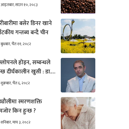
खिम कम हुन्छ ?
आइतबार, साउन १०, २०८३
रीबारीमा बसेर डिनर खाने
्यटकीय गन्तब्य बन्दै चीन
बुधबार, चैत ११, २०८२
्लोपनले होइन, सम्बन्धले
न्छ दीर्घकालीन खुसी : डा.
ीम अख्तर
शुक्रबार, चैत ६, २०८२
ढ्यौलीमा स्मरणशक्ति
जोर किन हुन्छ ?
शनिबार, माघ ३, २०८२