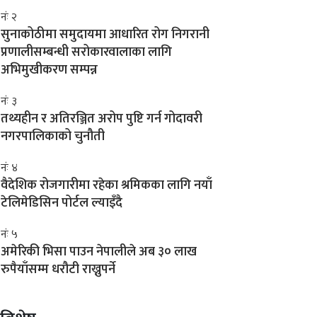
नंः २
सुनाकोठीमा समुदायमा आधारित रोग निगरानी
प्रणालीसम्बन्धी सरोकारवालाका लागि
अभिमुखीकरण सम्पन्न
नंः ३
तथ्यहीन र अतिरञ्जित अरोप पुष्टि गर्न गोदावरी
नगरपालिकाको चुनौती
नंः ४
वैदेशिक रोजगारीमा रहेका श्रमिकका लागि नयाँ
टेलिमेडिसिन पोर्टल ल्याइँदै
नंः ५
अमेरिकी भिसा पाउन नेपालीले अब ३० लाख
रुपैयाँसम्म धरौटी राख्नुपर्ने