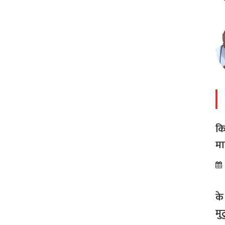
कि
मा
अस
के
मु