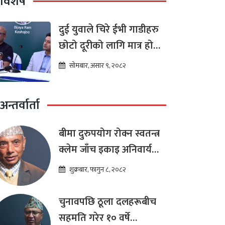
विशेष
दुई युवाले चिरे ईभी गाडीहरु
छोटो दूरीको लागि मात्र हो
भन्ने मान्यता
सोमबार, असार ९, २०८२
अन्तर्वार्ता
बीमा दुरुपयोग रोक्न स्वतन्त्र
क्लेम जाँच इकाइ अनिवार्य
:डा. शम्भुप्रसाद आचार्य
शुक्रबार, फागुन ८, २०८२
चुनावपछि ठूला दलहरूबीच
सहमति गरेर १० वर्षे