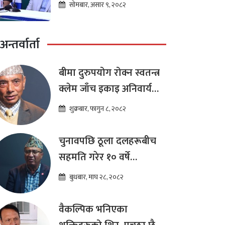
भन्ने मान्यता
सोमबार, असार ९, २०८२
अन्तर्वार्ता
बीमा दुरुपयोग रोक्न स्वतन्त्र
क्लेम जाँच इकाइ अनिवार्य
:डा. शम्भुप्रसाद आचार्य
शुक्रबार, फागुन ८, २०८२
चुनावपछि ठूला दलहरूबीच
सहमति गरेर १० वर्षे
दीर्घकालीन आर्थिक सुधार
बुधबार, माघ २८, २०८२
कार्यक्रम ल्याउनुपर्छ : हेमराज
ढकाल
वैकल्पिक भनिएका