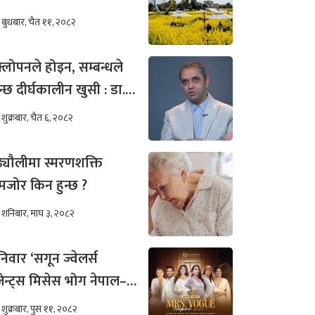
बुधबार, चैत ११, २०८२
्लोपनले होइन, सम्बन्धले
न्छ दीर्घकालीन खुसी : डा.
ीम अख्तर
शुक्रबार, चैत ६, २०८२
ढ्यौलीमा स्मरणशक्ति
जोर किन हुन्छ ?
शनिबार, माघ ३, २०८२
िवार ‘सगून ज्वेलर्स
रेजेन्ट्स मिसेस भोग नेपाल–
०२५’को अडिसन
शुक्रबार, पुस ११, २०८२