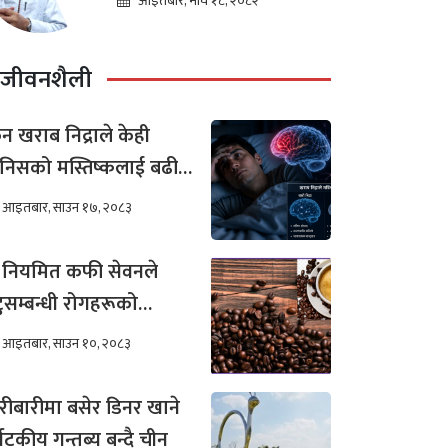
आइतबार, माघ १८, २०८२
लोचन न्यौपाने
जीवनशैली
न खराब निद्राले केही
निसको मस्तिष्कलाई बढी
र गर्छ ?
आइतबार, साउन १७, २०८३
 नियमित कफी सेवनले
टुसम्बन्धी रोगहरूको
खिम कम हुन्छ ?
आइतबार, साउन १०, २०८३
रीबारीमा बसेर डिनर खाने
्यटकीय गन्तब्य बन्दै चीन