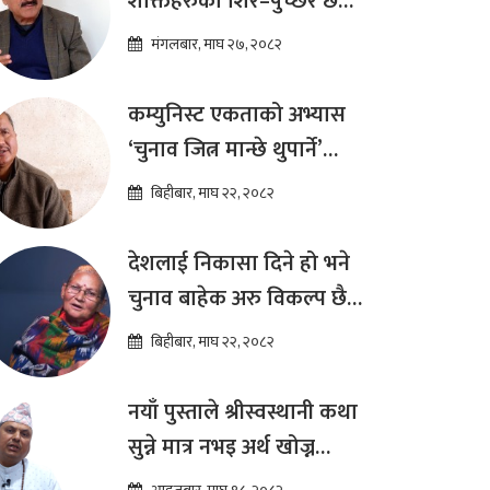
शक्तिहरुको शिर–पुच्छर छैन,
प्रतिस्पर्धा पूरानै दलसँग हुन्छ :
मंगलबार, माघ २७, २०८२
डा.प्रकाश शरण महत
कम्युनिस्ट एकताको अभ्यास
‘चुनाव जित्न मान्छे थुपार्ने’
माध्यम मात्र हो : विप्लव
बिहीबार, माघ २२, २०८२
देशलाई निकासा दिने हो भने
चुनाव बाहेक अरु विकल्प छैन
: अष्टलक्ष्मी शाक्य
बिहीबार, माघ २२, २०८२
नयाँ पुस्ताले श्रीस्वस्थानी कथा
सुन्ने मात्र नभइ अर्थ खोज्न
थालेका छन : ज्योतिष तारा