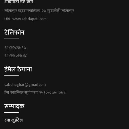
शब्दपाटी डट कम
ललितपुर महानगरपालिका–२७ सुनाकोठी ललितपुर
URL: www.sabdapati.com
टेलिफोन
९८४१२८९७९७
९८४१४०१४४८
ईमेल ठेगाना
sabdhaghar@gmail.com
प्रेस काउन्सिल सूचीकरण २५३०/०७७–०७८
सम्पादक
रमा लुइँटेल