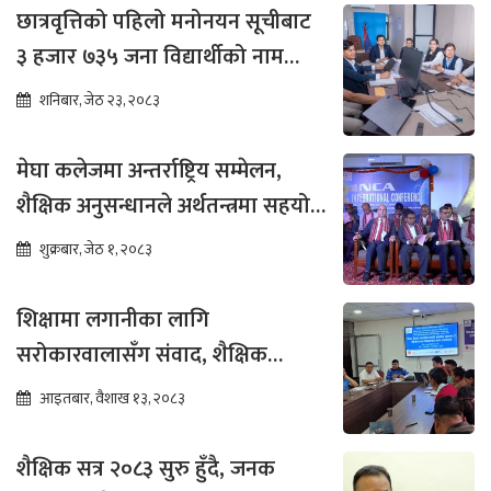
छात्रवृत्तिको पहिलो मनोनयन सूचीबाट
३ हजार ७३५ जना विद्यार्थीको नाम
भर्नाका लागि सिफारिस
शनिबार, जेठ २३, २०८३
मेघा कलेजमा अन्तर्राष्ट्रिय सम्मेलन,
शैक्षिक अनुसन्धानले अर्थतन्त्रमा सहयोग
पुग्ने विश्वास
शुक्रबार, जेठ १, २०८३
शिक्षामा लगानीका लागि
सरोकारवालासँग संवाद, शैक्षिक
सुधारमा जोड
आइतबार, वैशाख १३, २०८३
शैक्षिक सत्र २०८३ सुरु हुँदै, जनक