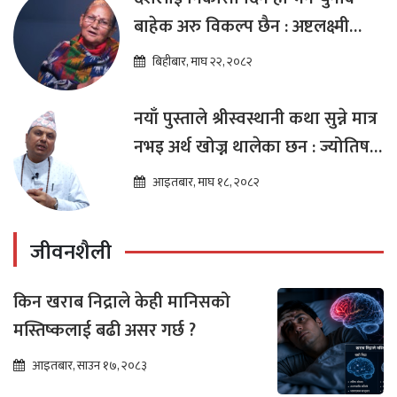
बाहेक अरु विकल्प छैन : अष्टलक्ष्मी
शाक्य
बिहीबार, माघ २२, २०८२
नयाँ पुस्ताले श्रीस्वस्थानी कथा सुन्ने मात्र
नभइ अर्थ खोज्न थालेका छन : ज्योतिष
तारा लोचन न्यौपाने
आइतबार, माघ १८, २०८२
जीवनशैली
किन खराब निद्राले केही मानिसको
मस्तिष्कलाई बढी असर गर्छ ?
आइतबार, साउन १७, २०८३