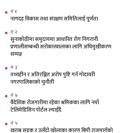
नंः १
नागदह विकास तथा संरक्षण समितिलाई पूर्णता
नंः २
सुनाकोठीमा समुदायमा आधारित रोग निगरानी
प्रणालीसम्बन्धी सरोकारवालाका लागि अभिमुखीकरण
सम्पन्न
नंः ३
तथ्यहीन र अतिरञ्जित अरोप पुष्टि गर्न गोदावरी
नगरपालिकाको चुनौती
नंः ४
वैदेशिक रोजगारीमा रहेका श्रमिकका लागि नयाँ
टेलिमेडिसिन पोर्टल ल्याइँदै
नंः ५
खराब सडक र उर्लँदो खोलाका कारण बिपी राजमार्गको