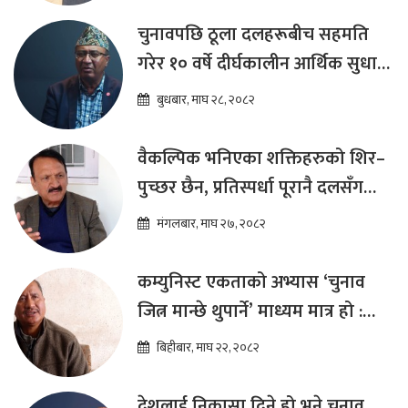
चुनावपछि ठूला दलहरूबीच सहमति
गरेर १० वर्षे दीर्घकालीन आर्थिक सुधार
कार्यक्रम ल्याउनुपर्छ : हेमराज ढकाल
बुधबार, माघ २८, २०८२
वैकल्पिक भनिएका शक्तिहरुको शिर–
पुच्छर छैन, प्रतिस्पर्धा पूरानै दलसँग
हुन्छ : डा.प्रकाश शरण महत
मंगलबार, माघ २७, २०८२
कम्युनिस्ट एकताको अभ्यास ‘चुनाव
जित्न मान्छे थुपार्ने’ माध्यम मात्र हो :
विप्लव
बिहीबार, माघ २२, २०८२
देशलाई निकासा दिने हो भने चुनाव