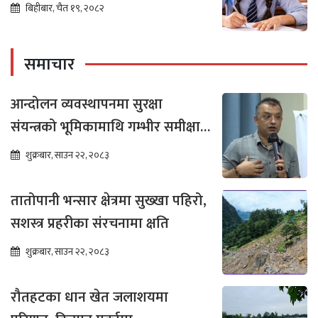
बिहीबार, चैत १९, २०८२
समाचार
आन्दोलन व्यवस्थापनमा सुरक्षा
संयन्त्रको भूमिकामाथि गम्भीर समीक्षा
आवश्यक : गगन थापा
शुक्रबार, साउन २२, २०८३
तातोपानी भन्सार क्षेत्रमा सुख्खा पहिरो,
सशस्त्र प्रहरीका संरचनामा क्षति
शुक्रबार, साउन २२, २०८३
रौतहटका धान खेत जलाशयमा