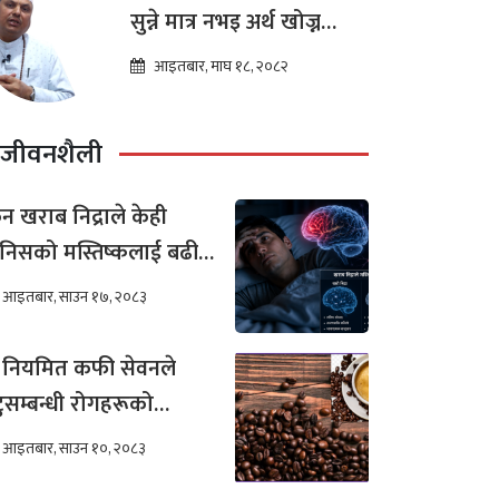
सुन्ने मात्र नभइ अर्थ खोज्न
थालेका छन : ज्योतिष तारा
आइतबार, माघ १८, २०८२
लोचन न्यौपाने
जीवनशैली
न खराब निद्राले केही
निसको मस्तिष्कलाई बढी
र गर्छ ?
आइतबार, साउन १७, २०८३
 नियमित कफी सेवनले
टुसम्बन्धी रोगहरूको
खिम कम हुन्छ ?
आइतबार, साउन १०, २०८३