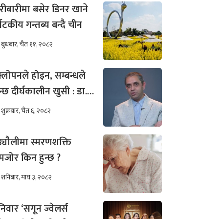
रीबारीमा बसेर डिनर खाने
्यटकीय गन्तब्य बन्दै चीन
बुधबार, चैत ११, २०८२
्लोपनले होइन, सम्बन्धले
न्छ दीर्घकालीन खुसी : डा.
ीम अख्तर
शुक्रबार, चैत ६, २०८२
ढ्यौलीमा स्मरणशक्ति
जोर किन हुन्छ ?
शनिबार, माघ ३, २०८२
िवार ‘सगून ज्वेलर्स