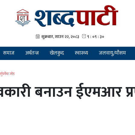
समाज
अर्थतन्त्र
खेलकुद
स्वास्थ्य
जलवायु/मौसम
नुपर्नेमा जोड
रभावकारी बनाउन ईएमआर प्