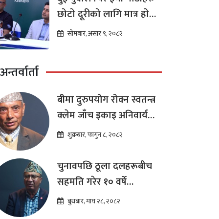
छोटो दूरीको लागि मात्र हो
भन्ने मान्यता
सोमबार, असार ९, २०८२
अन्तर्वार्ता
बीमा दुरुपयोग रोक्न स्वतन्त्र
क्लेम जाँच इकाइ अनिवार्य
:डा. शम्भुप्रसाद आचार्य
शुक्रबार, फागुन ८, २०८२
चुनावपछि ठूला दलहरूबीच
सहमति गरेर १० वर्षे
दीर्घकालीन आर्थिक सुधार
बुधबार, माघ २८, २०८२
कार्यक्रम ल्याउनुपर्छ : हेमराज