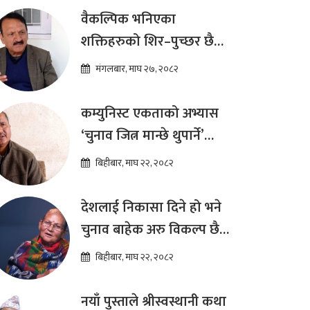
ढकाल
वैकल्पिक भनिएका
शक्तिहरुको शिर–पुच्छर छैन,
प्रतिस्पर्धा पूरानै दलसँग हुन्छ :
मंगलबार, माघ २७, २०८२
डा.प्रकाश शरण महत
कम्युनिस्ट एकताको अभ्यास
‘चुनाव जित्न मान्छे थुपार्ने’
माध्यम मात्र हो : विप्लव
बिहीबार, माघ २२, २०८२
देशलाई निकासा दिने हो भने
चुनाव बाहेक अरु विकल्प छैन
: अष्टलक्ष्मी शाक्य
बिहीबार, माघ २२, २०८२
नयाँ पुस्ताले श्रीस्वस्थानी कथा