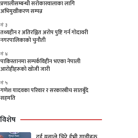
प्रणालीसम्बन्धी सरोकारवालाका लागि
अभिमुखीकरण सम्पन्न
नंः ३
तथ्यहीन र अतिरञ्जित अरोप पुष्टि गर्न गोदावरी
नगरपालिकाको चुनौती
नंः ४
पाकिस्तानमा सम्पर्कविहीन भएका नेपाली
आरोहीहरूको खोजी जारी
नंः ५
गणेश यादवका परिवार र सरकारबीच सातबुँदे
सहमति
विशेष
दुई युवाले चिरे ईभी गाडीहरु