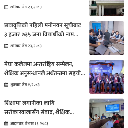
शनिबार, जेठ २३, २०८३
छात्रवृत्तिको पहिलो मनोनयन सूचीबाट
३ हजार ७३५ जना विद्यार्थीको नाम
भर्नाका लागि सिफारिस
शनिबार, जेठ २३, २०८३
मेघा कलेजमा अन्तर्राष्ट्रिय सम्मेलन,
शैक्षिक अनुसन्धानले अर्थतन्त्रमा सहयोग
पुग्ने विश्वास
शुक्रबार, जेठ १, २०८३
शिक्षामा लगानीका लागि
सरोकारवालासँग संवाद, शैक्षिक
सुधारमा जोड
आइतबार, वैशाख १३, २०८३