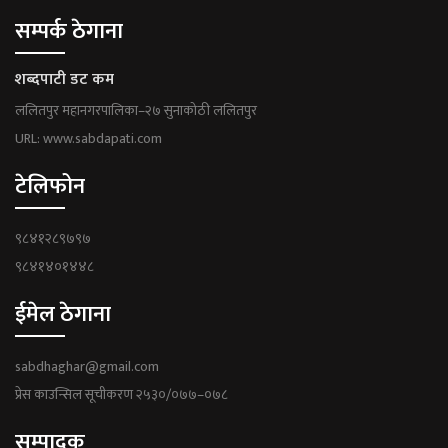
सम्पर्क ठेगाना
शब्दपाटी डट कम
ललितपुर महानगरपालिका–२७ सुनाकोठी ललितपुर
URL: www.sabdapati.com
टेलिफोन
९८४१२८९७९७
९८४१४०१४४८
ईमेल ठेगाना
sabdhaghar@gmail.com
प्रेस काउन्सिल सूचीकरण २५३०/०७७–०७८
सम्पादक