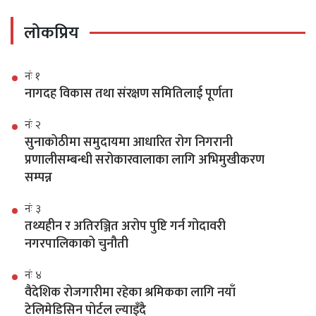
लोकप्रिय
नंः १
नागदह विकास तथा संरक्षण समितिलाई पूर्णता
नंः २
सुनाकोठीमा समुदायमा आधारित रोग निगरानी
प्रणालीसम्बन्धी सरोकारवालाका लागि अभिमुखीकरण
सम्पन्न
नंः ३
तथ्यहीन र अतिरञ्जित अरोप पुष्टि गर्न गोदावरी
नगरपालिकाको चुनौती
नंः ४
वैदेशिक रोजगारीमा रहेका श्रमिकका लागि नयाँ
टेलिमेडिसिन पोर्टल ल्याइँदै