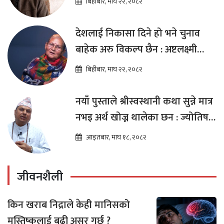
बिहीबार, माघ २२, २०८२
देशलाई निकासा दिने हो भने चुनाव
बाहेक अरु विकल्प छैन : अष्टलक्ष्मी
शाक्य
बिहीबार, माघ २२, २०८२
नयाँ पुस्ताले श्रीस्वस्थानी कथा सुन्ने मात्र
नभइ अर्थ खोज्न थालेका छन : ज्योतिष
तारा लोचन न्यौपाने
आइतबार, माघ १८, २०८२
जीवनशैली
किन खराब निद्राले केही मानिसको
मस्तिष्कलाई बढी असर गर्छ ?