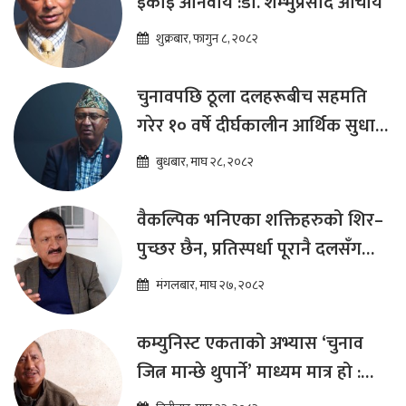
इकाइ अनिवार्य :डा. शम्भुप्रसाद आचार्य
शुक्रबार, फागुन ८, २०८२
चुनावपछि ठूला दलहरूबीच सहमति
गरेर १० वर्षे दीर्घकालीन आर्थिक सुधार
कार्यक्रम ल्याउनुपर्छ : हेमराज ढकाल
बुधबार, माघ २८, २०८२
वैकल्पिक भनिएका शक्तिहरुको शिर–
पुच्छर छैन, प्रतिस्पर्धा पूरानै दलसँग
हुन्छ : डा.प्रकाश शरण महत
मंगलबार, माघ २७, २०८२
कम्युनिस्ट एकताको अभ्यास ‘चुनाव
जित्न मान्छे थुपार्ने’ माध्यम मात्र हो :
विप्लव