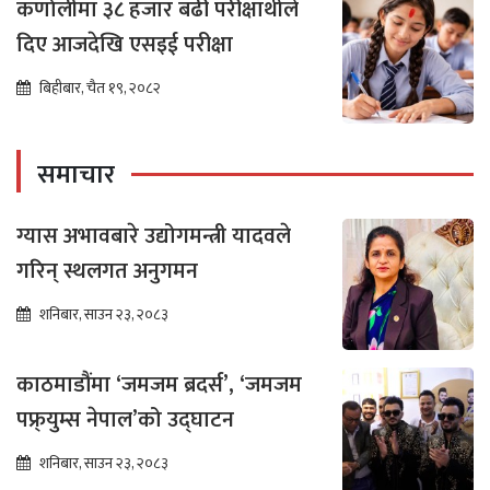
कर्णालीमा ३८ हजार बढी परीक्षार्थीले
दिए आजदेखि एसइई परीक्षा
बिहीबार, चैत १९, २०८२
समाचार
ग्यास अभावबारे उद्योगमन्त्री यादवले
गरिन् स्थलगत अनुगमन
शनिबार, साउन २३, २०८३
काठमाडौंमा ‘जमजम ब्रदर्स’, ‘जमजम
पफ्र्युम्स नेपाल’को उद्घाटन
शनिबार, साउन २३, २०८३