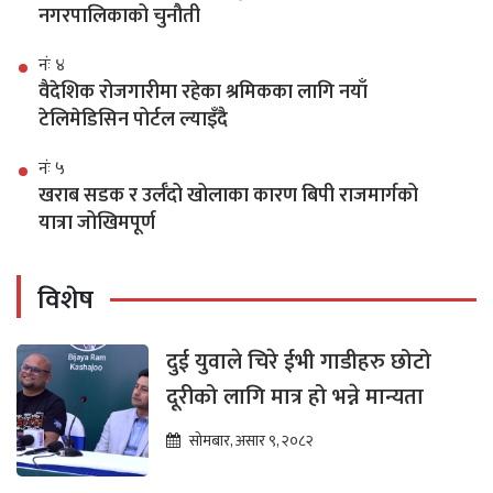
नगरपालिकाको चुनौती
नंः ४
वैदेशिक रोजगारीमा रहेका श्रमिकका लागि नयाँ
टेलिमेडिसिन पोर्टल ल्याइँदै
नंः ५
खराब सडक र उर्लँदो खोलाका कारण बिपी राजमार्गको
यात्रा जोखिमपूर्ण
विशेष
दुई युवाले चिरे ईभी गाडीहरु छोटो
दूरीको लागि मात्र हो भन्ने मान्यता
सोमबार, असार ९, २०८२