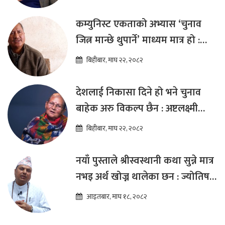
कम्युनिस्ट एकताको अभ्यास ‘चुनाव
जित्न मान्छे थुपार्ने’ माध्यम मात्र हो :
विप्लव
बिहीबार, माघ २२, २०८२
देशलाई निकासा दिने हो भने चुनाव
बाहेक अरु विकल्प छैन : अष्टलक्ष्मी
शाक्य
बिहीबार, माघ २२, २०८२
नयाँ पुस्ताले श्रीस्वस्थानी कथा सुन्ने मात्र
नभइ अर्थ खोज्न थालेका छन : ज्योतिष
तारा लोचन न्यौपाने
आइतबार, माघ १८, २०८२