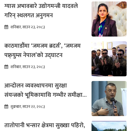
ग्यास अभावबारे उद्योगमन्त्री यादवले
गरिन् स्थलगत अनुगमन
शनिबार, साउन २३, २०८३
काठमाडौंमा ‘जमजम ब्रदर्स’, ‘जमजम
पफ्र्युम्स नेपाल’को उद्घाटन
शनिबार, साउन २३, २०८३
आन्दोलन व्यवस्थापनमा सुरक्षा
संयन्त्रको भूमिकामाथि गम्भीर समीक्षा
आवश्यक : गगन थापा
शुक्रबार, साउन २२, २०८३
तातोपानी भन्सार क्षेत्रमा सुख्खा पहिरो,