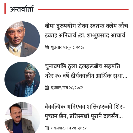
अन्तर्वार्ता
बीमा दुरुपयोग रोक्न स्वतन्त्र क्लेम जाँच
इकाइ अनिवार्य :डा. शम्भुप्रसाद आचार्य
शुक्रबार, फागुन ८, २०८२
चुनावपछि ठूला दलहरूबीच सहमति
गरेर १० वर्षे दीर्घकालीन आर्थिक सुधार
कार्यक्रम ल्याउनुपर्छ : हेमराज ढकाल
बुधबार, माघ २८, २०८२
वैकल्पिक भनिएका शक्तिहरुको शिर–
पुच्छर छैन, प्रतिस्पर्धा पूरानै दलसँग
हुन्छ : डा.प्रकाश शरण महत
मंगलबार, माघ २७, २०८२