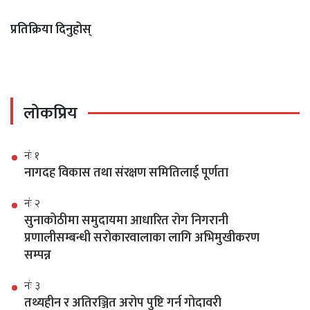
प्रतिक्रिया दिनुहोस्
लोकप्रिय
नंः १
नागदह विकास तथा संरक्षण समितिलाई पूर्णता
नंः २
सुनाकोठीमा समुदायमा आधारित रोग निगरानी
प्रणालीसम्बन्धी सरोकारवालाका लागि अभिमुखीकरण
सम्पन्न
नंः ३
तथ्यहीन र अतिरञ्जित अरोप पुष्टि गर्न गोदावरी