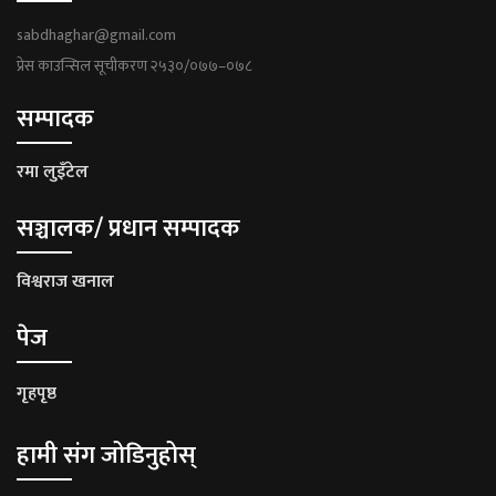
sabdhaghar@gmail.com
प्रेस काउन्सिल सूचीकरण २५३०/०७७–०७८
सम्पादक
रमा लुइँटेल
सञ्चालक/ प्रधान सम्पादक
विश्वराज खनाल
पेज
गृहपृष्ठ
हामी संग जोडिनुहोस्