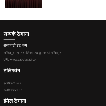
सम्पर्क ठेगाना
शब्दपाटी डट कम
ललितपुर महानगरपालिका–२७ सुनाकोठी ललितपुर
URL: www.sabdapati.com
टेलिफोन
९८४१२८९७९७
९८४१४०१४४८
ईमेल ठेगाना