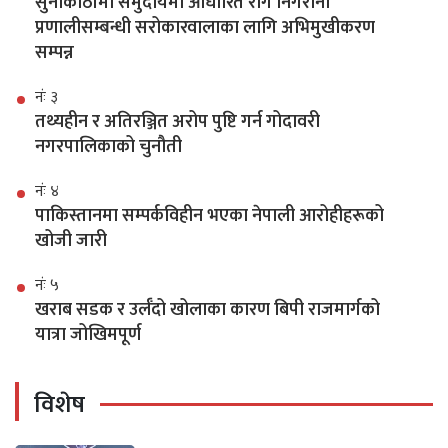
सुनाकोठीमा समुदायमा आधारित रोग निगरानी
प्रणालीसम्बन्धी सरोकारवालाका लागि अभिमुखीकरण
सम्पन्न
नंः ३
तथ्यहीन र अतिरञ्जित अरोप पुष्टि गर्न गोदावरी
नगरपालिकाको चुनौती
नंः ४
पाकिस्तानमा सम्पर्कविहीन भएका नेपाली आरोहीहरूको
खोजी जारी
नंः ५
खराब सडक र उर्लँदो खोलाका कारण बिपी राजमार्गको
यात्रा जोखिमपूर्ण
विशेष