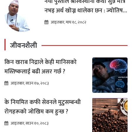
नयाँ पुस्ताले श्रीस्वस्थानी कथा सुन्ने मात्र
नभइ अर्थ खोज्न थालेका छन : ज्योतिष
तारा लोचन न्यौपाने
आइतबार, माघ १८, २०८२
जीवनशैली
किन खराब निद्राले केही मानिसको
मस्तिष्कलाई बढी असर गर्छ ?
आइतबार, साउन १७, २०८३
के नियमित कफी सेवनले मुटुसम्बन्धी
रोगहरूको जोखिम कम हुन्छ ?
आइतबार, साउन १०, २०८३