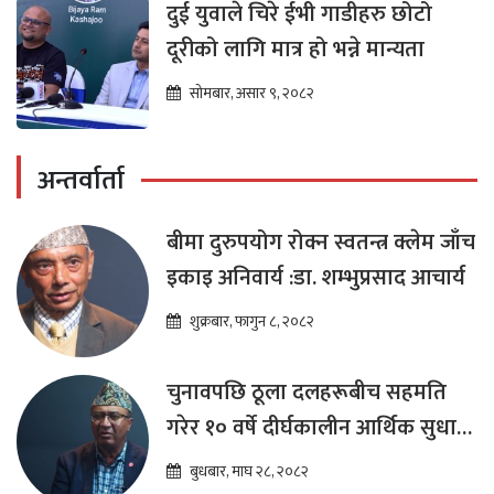
दुई युवाले चिरे ईभी गाडीहरु छोटो
दूरीको लागि मात्र हो भन्ने मान्यता
सोमबार, असार ९, २०८२
अन्तर्वार्ता
बीमा दुरुपयोग रोक्न स्वतन्त्र क्लेम जाँच
इकाइ अनिवार्य :डा. शम्भुप्रसाद आचार्य
शुक्रबार, फागुन ८, २०८२
चुनावपछि ठूला दलहरूबीच सहमति
गरेर १० वर्षे दीर्घकालीन आर्थिक सुधार
कार्यक्रम ल्याउनुपर्छ : हेमराज ढकाल
बुधबार, माघ २८, २०८२