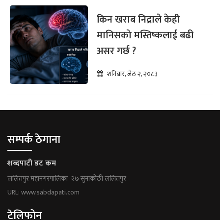
किन खराब निद्राले केही
मानिसको मस्तिष्कलाई बढी
असर गर्छ ?
शनिबार, जेठ २, २०८३
सम्पर्क ठेगाना
शब्दपाटी डट कम
ललितपुर महानगरपालिका–२७ सुनाकोठी ललितपुर
URL: www.sabdapati.com
टेलिफोन