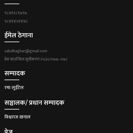
९८४१२८९७९७
९८४१४०१४४८
ईमेल ठेगाना
sabdhaghar@gmail.com
प्रेस काउन्सिल सूचीकरण २५३०/०७७–०७८
सम्पादक
रमा लुइँटेल
सञ्चालक/ प्रधान सम्पादक
विश्वराज खनाल
पेज