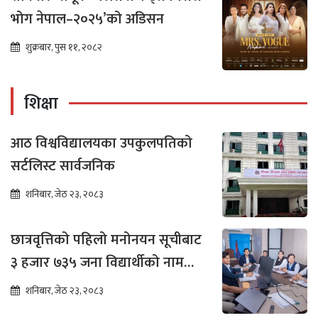
भोग नेपाल–२०२५’को अडिसन
शुक्रबार, पुस ११, २०८२
शिक्षा
आठ विश्वविद्यालयका उपकुलपतिको
सर्टलिस्ट सार्वजनिक
शनिबार, जेठ २३, २०८३
छात्रवृत्तिको पहिलो मनोनयन सूचीबाट
३ हजार ७३५ जना विद्यार्थीको नाम
भर्नाका लागि सिफारिस
शनिबार, जेठ २३, २०८३