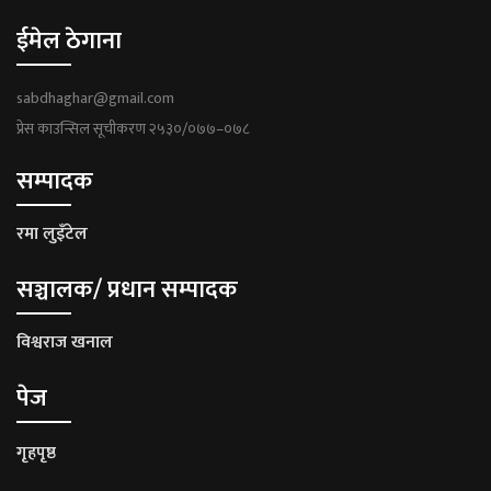
ईमेल ठेगाना
sabdhaghar@gmail.com
प्रेस काउन्सिल सूचीकरण २५३०/०७७–०७८
सम्पादक
रमा लुइँटेल
सञ्चालक/ प्रधान सम्पादक
विश्वराज खनाल
पेज
गृहपृष्ठ