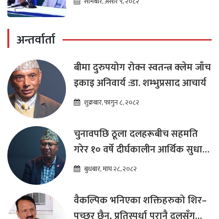
सोमबार, असार ९, २०८२
अन्तर्वार्ता
बीमा दुरुपयोग रोक्न स्वतन्त्र क्लेम जाँच
इकाइ अनिवार्य :डा. शम्भुप्रसाद आचार्य
शुक्रबार, फागुन ८, २०८२
चुनावपछि ठूला दलहरूबीच सहमति
गरेर १० वर्षे दीर्घकालीन आर्थिक सुधार
कार्यक्रम ल्याउनुपर्छ : हेमराज ढकाल
बुधबार, माघ २८, २०८२
वैकल्पिक भनिएका शक्तिहरुको शिर–
पुच्छर छैन, प्रतिस्पर्धा पूरानै दलसँग