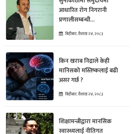
सुनाकोठीमा समुदायमा
आधारित रोग निगरानी
प्रणालीसम्बन्धी
सरोकारवालाका लागि
बिहीबार, वैशाख २४, २०८३
अभिमुखीकरण सम्पन्न
किन खराब निद्राले केही
मानिसको मस्तिष्कलाई बढी
असर गर्छ ?
बिहीबार, वैशाख २४, २०८३
शिक्षामन्त्रीद्वारा मानसिक
स्वास्थ्यलाई नीतिगत