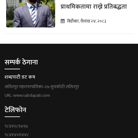
प्राथमिकतामा राख्ने प्रतिबद्धता
बिहीबार, वैशाख २४, २०८३
सम्पर्क ठेगाना
शब्दपाटी डट कम
ललितपुर महानगरपालिका–२७ सुनाकोठी ललितपुर
URL: www.sabdapati.com
टेलिफोन
९८४१२८९७९७
९८४१४०१४४८