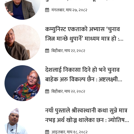
हुन्छ : डा.प्रकाश शरण महत
मंगलबार, माघ २७, २०८२
कम्युनिस्ट एकताको अभ्यास ‘चुनाव
जित्न मान्छे थुपार्ने’ माध्यम मात्र हो :
विप्लव
बिहीबार, माघ २२, २०८२
देशलाई निकासा दिने हो भने चुनाव
बाहेक अरु विकल्प छैन : अष्टलक्ष्मी
शाक्य
बिहीबार, माघ २२, २०८२
नयाँ पुस्ताले श्रीस्वस्थानी कथा सुन्ने मात्र
नभइ अर्थ खोज्न थालेका छन : ज्योतिष
तारा लोचन न्यौपाने
आइतबार, माघ १८, २०८२