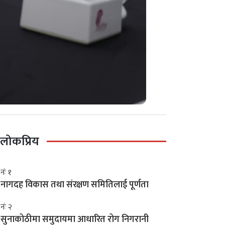
लोकप्रिय
नंः १
नागदह विकास तथा संरक्षण समितिलाई पूर्णता
नंः २
सुनाकोठीमा समुदायमा आधारित रोग निगरानी