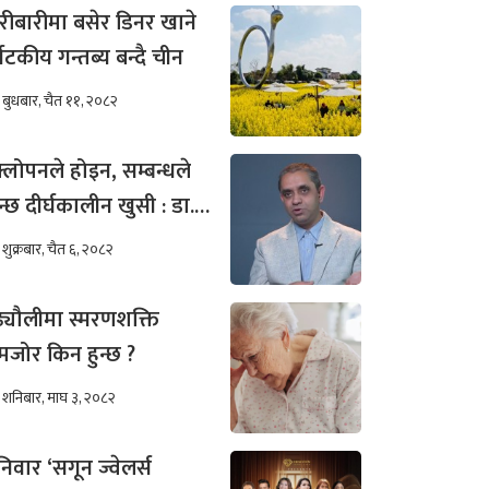
रीबारीमा बसेर डिनर खाने
्यटकीय गन्तब्य बन्दै चीन
बुधबार, चैत ११, २०८२
्लोपनले होइन, सम्बन्धले
न्छ दीर्घकालीन खुसी : डा.
ीम अख्तर
शुक्रबार, चैत ६, २०८२
ढ्यौलीमा स्मरणशक्ति
जोर किन हुन्छ ?
शनिबार, माघ ३, २०८२
िवार ‘सगून ज्वेलर्स