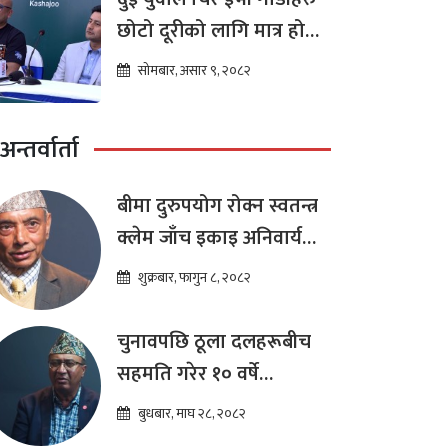
छोटो दूरीको लागि मात्र हो
भन्ने मान्यता
सोमबार, असार ९, २०८२
अन्तर्वार्ता
बीमा दुरुपयोग रोक्न स्वतन्त्र
क्लेम जाँच इकाइ अनिवार्य
:डा. शम्भुप्रसाद आचार्य
शुक्रबार, फागुन ८, २०८२
चुनावपछि ठूला दलहरूबीच
सहमति गरेर १० वर्षे
दीर्घकालीन आर्थिक सुधार
बुधबार, माघ २८, २०८२
कार्यक्रम ल्याउनुपर्छ : हेमराज