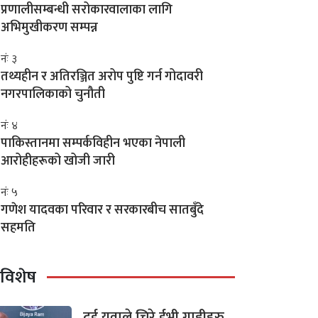
प्रणालीसम्बन्धी सरोकारवालाका लागि
अभिमुखीकरण सम्पन्न
नंः ३
तथ्यहीन र अतिरञ्जित अरोप पुष्टि गर्न गोदावरी
नगरपालिकाको चुनौती
नंः ४
पाकिस्तानमा सम्पर्कविहीन भएका नेपाली
आरोहीहरूको खोजी जारी
नंः ५
गणेश यादवका परिवार र सरकारबीच सातबुँदे
सहमति
विशेष
दुई युवाले चिरे ईभी गाडीहरु