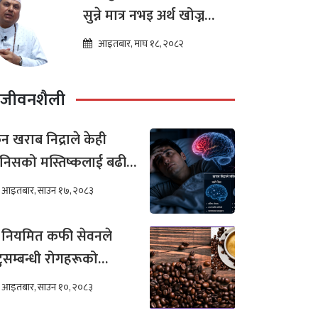
सुन्ने मात्र नभइ अर्थ खोज्न
थालेका छन : ज्योतिष तारा
आइतबार, माघ १८, २०८२
लोचन न्यौपाने
जीवनशैली
न खराब निद्राले केही
निसको मस्तिष्कलाई बढी
र गर्छ ?
आइतबार, साउन १७, २०८३
 नियमित कफी सेवनले
टुसम्बन्धी रोगहरूको
खिम कम हुन्छ ?
आइतबार, साउन १०, २०८३