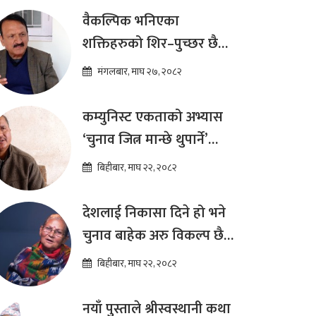
ढकाल
वैकल्पिक भनिएका
शक्तिहरुको शिर–पुच्छर छैन,
प्रतिस्पर्धा पूरानै दलसँग हुन्छ :
मंगलबार, माघ २७, २०८२
डा.प्रकाश शरण महत
कम्युनिस्ट एकताको अभ्यास
‘चुनाव जित्न मान्छे थुपार्ने’
माध्यम मात्र हो : विप्लव
बिहीबार, माघ २२, २०८२
देशलाई निकासा दिने हो भने
चुनाव बाहेक अरु विकल्प छैन
: अष्टलक्ष्मी शाक्य
बिहीबार, माघ २२, २०८२
नयाँ पुस्ताले श्रीस्वस्थानी कथा