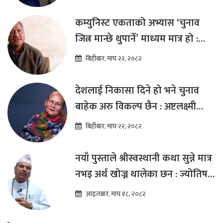
कम्युनिस्ट एकताको अभ्यास ‘चुनाव
जित्न मान्छे थुपार्ने’ माध्यम मात्र हो :
विप्लव
बिहीबार, माघ २२, २०८२
देशलाई निकासा दिने हो भने चुनाव
बाहेक अरु विकल्प छैन : अष्टलक्ष्मी
शाक्य
बिहीबार, माघ २२, २०८२
नयाँ पुस्ताले श्रीस्वस्थानी कथा सुन्ने मात्र
नभइ अर्थ खोज्न थालेका छन : ज्योतिष
तारा लोचन न्यौपाने
आइतबार, माघ १८, २०८२