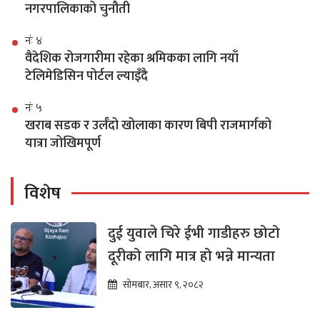
नगरपालिकाको चुनौती
नंः ४
वैदेशिक रोजगारीमा रहेका श्रमिकका लागि नयाँ
टेलिमेडिसिन पोर्टल ल्याइँदै
नंः ५
खराब सडक र उर्लँदो खोलाका कारण बिपी राजमार्गको
यात्रा जोखिमपूर्ण
विशेष
दुई युवाले चिरे ईभी गाडीहरु छोटो
दूरीको लागि मात्र हो भन्ने मान्यता
सोमबार, असार ९, २०८२