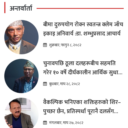
अन्तर्वार्ता
बीमा दुरुपयोग रोक्न स्वतन्त्र क्लेम जाँच
इकाइ अनिवार्य :डा. शम्भुप्रसाद आचार्य
शुक्रबार, फागुन ८, २०८२
चुनावपछि ठूला दलहरूबीच सहमति
गरेर १० वर्षे दीर्घकालीन आर्थिक सुधार
कार्यक्रम ल्याउनुपर्छ : हेमराज ढकाल
बुधबार, माघ २८, २०८२
वैकल्पिक भनिएका शक्तिहरुको शिर–
पुच्छर छैन, प्रतिस्पर्धा पूरानै दलसँग
हुन्छ : डा.प्रकाश शरण महत
मंगलबार, माघ २७, २०८२