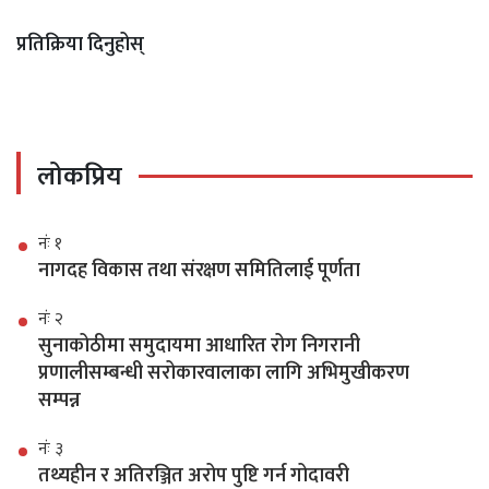
प्रतिक्रिया दिनुहोस्
लोकप्रिय
नंः १
नागदह विकास तथा संरक्षण समितिलाई पूर्णता
नंः २
सुनाकोठीमा समुदायमा आधारित रोग निगरानी
प्रणालीसम्बन्धी सरोकारवालाका लागि अभिमुखीकरण
सम्पन्न
नंः ३
तथ्यहीन र अतिरञ्जित अरोप पुष्टि गर्न गोदावरी