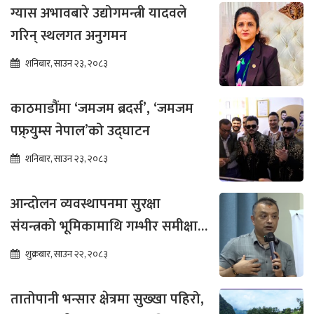
ग्यास अभावबारे उद्योगमन्त्री यादवले
गरिन् स्थलगत अनुगमन
शनिबार, साउन २३, २०८३
काठमाडौंमा ‘जमजम ब्रदर्स’, ‘जमजम
पफ्र्युम्स नेपाल’को उद्घाटन
शनिबार, साउन २३, २०८३
आन्दोलन व्यवस्थापनमा सुरक्षा
संयन्त्रको भूमिकामाथि गम्भीर समीक्षा
आवश्यक : गगन थापा
शुक्रबार, साउन २२, २०८३
तातोपानी भन्सार क्षेत्रमा सुख्खा पहिरो,