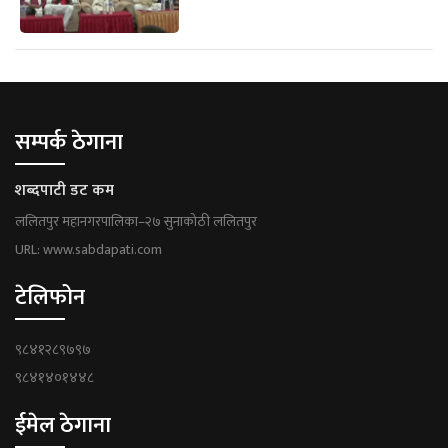
सम्पर्क ठेगाना
शब्दपाटी डट कम
ललितपुर महानगरपालिका–२७ सुनाकोठी ललितपुर
URL: www.sabdapati.com
टेलिफोन
९८४१२८९७९७
९८४१४०१४४८
ईमेल ठेगाना