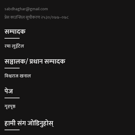
sabdhaghar@gmail.com
प्रेस काउन्सिल सूचीकरण २५३०/०७७–०७८
सम्पादक
रमा लुइँटेल
सञ्चालक/ प्रधान सम्पादक
विश्वराज खनाल
पेज
गृहपृष्ठ
हामी संग जोडिनुहोस्