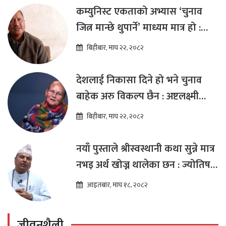
कम्युनिस्ट एकताको अभ्यास ‘चुनाव
जित्न मान्छे थुपार्ने’ माध्यम मात्र हो :
विप्लव
बिहीबार, माघ २२, २०८२
देशलाई निकासा दिने हो भने चुनाव
बाहेक अरु विकल्प छैन : अष्टलक्ष्मी
शाक्य
बिहीबार, माघ २२, २०८२
नयाँ पुस्ताले श्रीस्वस्थानी कथा सुन्ने मात्र
नभइ अर्थ खोज्न थालेका छन : ज्योतिष
तारा लोचन न्यौपाने
आइतबार, माघ १८, २०८२
जीवनशैली