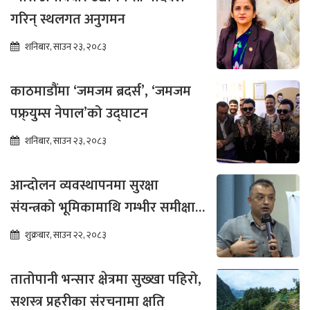
गरिन् स्थलगत अनुगमन
शनिबार, साउन २३, २०८३
काठमाडौंमा ‘जमजम ब्रदर्स’, ‘जमजम
पफ्र्युम्स नेपाल’को उद्घाटन
शनिबार, साउन २३, २०८३
आन्दोलन व्यवस्थापनमा सुरक्षा
संयन्त्रको भूमिकामाथि गम्भीर समीक्षा
आवश्यक : गगन थापा
शुक्रबार, साउन २२, २०८३
तातोपानी भन्सार क्षेत्रमा सुख्खा पहिरो,
सशस्त्र प्रहरीका संरचनामा क्षति