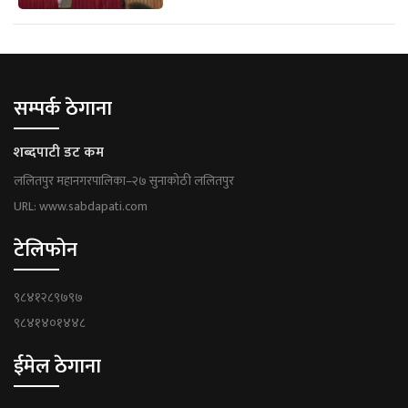
सम्पर्क ठेगाना
शब्दपाटी डट कम
ललितपुर महानगरपालिका–२७ सुनाकोठी ललितपुर
URL: www.sabdapati.com
टेलिफोन
९८४१२८९७९७
९८४१४०१४४८
ईमेल ठेगाना