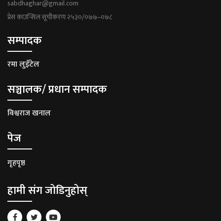
sabdhaghar@gmail.com
प्रेस काउन्सिल सूचीकरण २५३०/०७७–०७८
सम्पादक
रमा लुइँटेल
सञ्चालक/ प्रधान सम्पादक
विश्वराज खनाल
पेज
गृहपृष्ठ
हामी संग जोडिनुहोस्