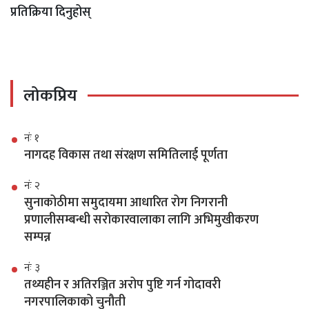
प्रतिक्रिया दिनुहोस्
लोकप्रिय
नंः १
नागदह विकास तथा संरक्षण समितिलाई पूर्णता
नंः २
सुनाकोठीमा समुदायमा आधारित रोग निगरानी
प्रणालीसम्बन्धी सरोकारवालाका लागि अभिमुखीकरण
सम्पन्न
नंः ३
तथ्यहीन र अतिरञ्जित अरोप पुष्टि गर्न गोदावरी
नगरपालिकाको चुनौती