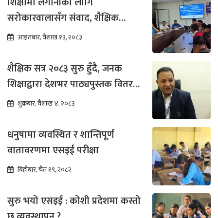
शिक्षामा लगानीका लागि
सरोकारवालासँग संवाद, शैक्षिक
सुधारमा जोड
आइतबार, वैशाख १३, २०८३
शैक्षिक सत्र २०८३ सुरु हुँदै, जनक
शिक्षाद्वारा देशभर पाठ्यपुस्तक वितरण
तीव्र
शुक्रबार, वैशाख ४, २०८३
धनुषामा व्यवस्थित र शान्तिपूर्ण
वातावरणमा एसइई परीक्षा
बिहीबार, चैत १९, २०८२
सुरु भयो एसइई : कोशी प्रदेशमा कस्तो
छ व्यवस्थापन ?