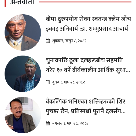
अन्तर्वार्ता
बीमा दुरुपयोग रोक्न स्वतन्त्र क्लेम जाँच
इकाइ अनिवार्य :डा. शम्भुप्रसाद आचार्य
शुक्रबार, फागुन ८, २०८२
चुनावपछि ठूला दलहरूबीच सहमति
गरेर १० वर्षे दीर्घकालीन आर्थिक सुधार
कार्यक्रम ल्याउनुपर्छ : हेमराज ढकाल
बुधबार, माघ २८, २०८२
वैकल्पिक भनिएका शक्तिहरुको शिर–
पुच्छर छैन, प्रतिस्पर्धा पूरानै दलसँग
हुन्छ : डा.प्रकाश शरण महत
मंगलबार, माघ २७, २०८२