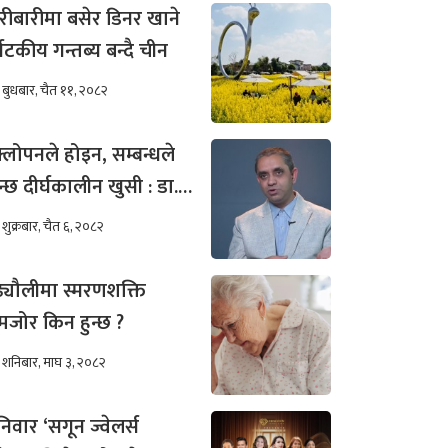
रीबारीमा बसेर डिनर खाने
्यटकीय गन्तब्य बन्दै चीन
बुधबार, चैत ११, २०८२
्लोपनले होइन, सम्बन्धले
न्छ दीर्घकालीन खुसी : डा.
ीम अख्तर
शुक्रबार, चैत ६, २०८२
ढ्यौलीमा स्मरणशक्ति
जोर किन हुन्छ ?
शनिबार, माघ ३, २०८२
िवार ‘सगून ज्वेलर्स