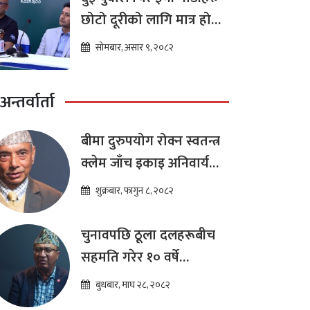
छोटो दूरीको लागि मात्र हो
भन्ने मान्यता
सोमबार, असार ९, २०८२
अन्तर्वार्ता
बीमा दुरुपयोग रोक्न स्वतन्त्र
क्लेम जाँच इकाइ अनिवार्य
:डा. शम्भुप्रसाद आचार्य
शुक्रबार, फागुन ८, २०८२
चुनावपछि ठूला दलहरूबीच
सहमति गरेर १० वर्षे
दीर्घकालीन आर्थिक सुधार
बुधबार, माघ २८, २०८२
कार्यक्रम ल्याउनुपर्छ : हेमराज