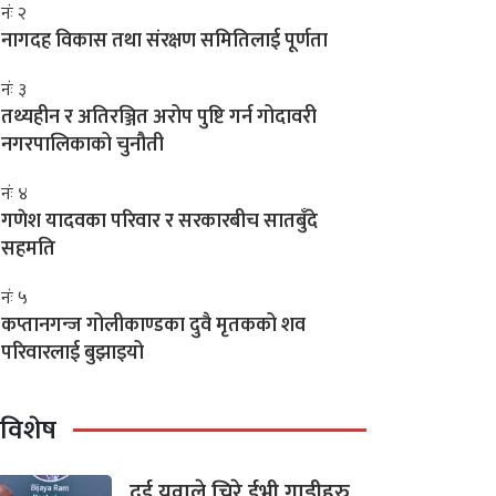
नंः २
नागदह विकास तथा संरक्षण समितिलाई पूर्णता
नंः ३
तथ्यहीन र अतिरञ्जित अरोप पुष्टि गर्न गोदावरी
नगरपालिकाको चुनौती
नंः ४
गणेश यादवका परिवार र सरकारबीच सातबुँदे
सहमति
नंः ५
कप्तानगन्ज गोलीकाण्डका दुवै मृतकको शव
परिवारलाई बुझाइयो
विशेष
दुई युवाले चिरे ईभी गाडीहरु