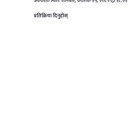
प्रकाशित मिति: शनिबार, कात्तिक १५, २०८२
१८:२१
प्रतिक्रिया दिनुहोस्