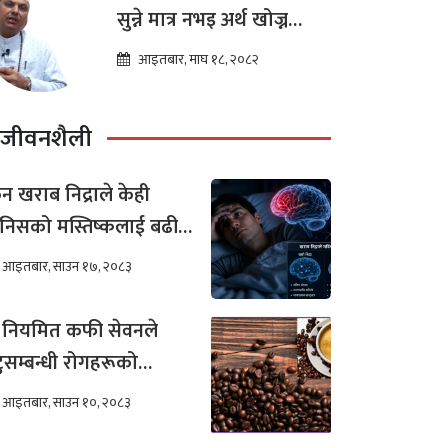
सुन्ने मात्र नभइ अर्थ खोज्न
थालेका छन : ज्योतिष तारा
आइतबार, माघ १८, २०८२
लोचन न्यौपाने
जीवनशैली
न खराब निद्राले केही
निसको मस्तिष्कलाई बढी
र गर्छ ?
आइतबार, साउन १७, २०८३
 नियमित कफी सेवनले
टुसम्बन्धी रोगहरूको
खिम कम हुन्छ ?
आइतबार, साउन १०, २०८३