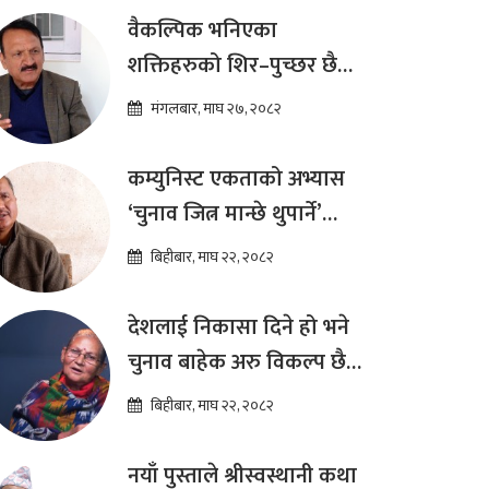
ढकाल
वैकल्पिक भनिएका
शक्तिहरुको शिर–पुच्छर छैन,
प्रतिस्पर्धा पूरानै दलसँग हुन्छ :
मंगलबार, माघ २७, २०८२
डा.प्रकाश शरण महत
कम्युनिस्ट एकताको अभ्यास
‘चुनाव जित्न मान्छे थुपार्ने’
माध्यम मात्र हो : विप्लव
बिहीबार, माघ २२, २०८२
देशलाई निकासा दिने हो भने
चुनाव बाहेक अरु विकल्प छैन
: अष्टलक्ष्मी शाक्य
बिहीबार, माघ २२, २०८२
नयाँ पुस्ताले श्रीस्वस्थानी कथा