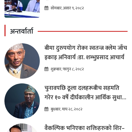
सोमबार, असार ९, २०८२
अन्तर्वार्ता
बीमा दुरुपयोग रोक्न स्वतन्त्र क्लेम जाँच
इकाइ अनिवार्य :डा. शम्भुप्रसाद आचार्य
शुक्रबार, फागुन ८, २०८२
चुनावपछि ठूला दलहरूबीच सहमति
गरेर १० वर्षे दीर्घकालीन आर्थिक सुधार
कार्यक्रम ल्याउनुपर्छ : हेमराज ढकाल
बुधबार, माघ २८, २०८२
वैकल्पिक भनिएका शक्तिहरुको शिर–