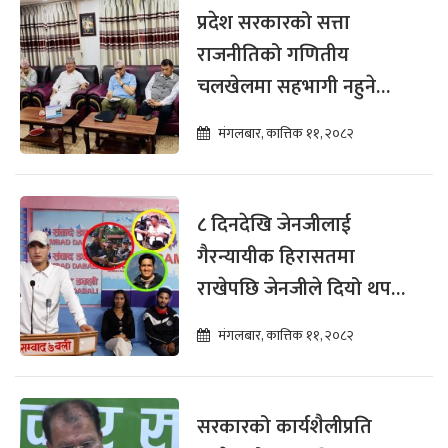
प्रदेश सरकारको सत्ता
राजनीतिको गणितीय
चलखेलमा सहभागी नहुने
राप्रपाको निर्णय
मंगलबार, कात्तिक ११, २०८२
८ दिनदेखि जेनजीलाई
गैरन्यायीक हिरासतमा
राखेपछि जेनजीले दियो थप
आन्दोलन गर्ने चेतावनी
मंगलबार, कात्तिक ११, २०८२
सरकारको कार्यशैलीप्रति