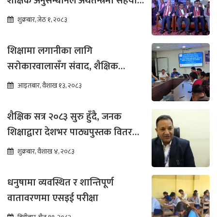
शैक्षिक अनुसन्धानले अर्थतन्त्रमा सहयोग
पुग्ने विश्वास
शुक्रबार, जेठ १, २०८३
शिक्षामा लगानीका लागि
सरोकारवालासँग संवाद, शैक्षिक
सुधारमा जोड
आइतबार, वैशाख १३, २०८३
शैक्षिक सत्र २०८३ सुरु हुँदै, जनक
शिक्षाद्वारा देशभर पाठ्यपुस्तक वितरण
तीव्र
शुक्रबार, वैशाख ४, २०८३
धनुषामा व्यवस्थित र शान्तिपूर्ण
वातावरणमा एसइई परीक्षा