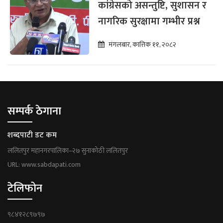
कांग्रेसको असन्तुष्टि, सुशासन र
नागरिक सुरक्षामा गम्भीर प्रश्न
मंगलबार, कात्तिक ११, २०८२
सम्पर्क ठेगाना
शब्दपाटी डट कम
ललितपुर महानगरपालिका–२७ सुनाकोठी ललितपुर
URL: www.sabdapati.com
टेलिफोन
९८४१२८९७९७