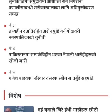
सुनाकोठीमा समुदायमा आधारित रोग निगरानी
प्रणालीसम्बन्धी सरोकारवालाका लागि अभिमुखीकरण
सम्पन्न
नंः ३
तथ्यहीन र अतिरञ्जित अरोप पुष्टि गर्न गोदावरी
नगरपालिकाको चुनौती
नंः ४
पाकिस्तानमा सम्पर्कविहीन भएका नेपाली आरोहीहरूको
खोजी जारी
नंः ५
गणेश यादवका परिवार र सरकारबीच सातबुँदे सहमति
विशेष
दुई युवाले चिरे ईभी गाडीहरु छोटो