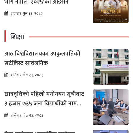
भोग नेपाल–२०२५’को अडिसन
शुक्रबार, पुस ११, २०८२
शिक्षा
आठ विश्वविद्यालयका उपकुलपतिको
सर्टलिस्ट सार्वजनिक
शनिबार, जेठ २३, २०८३
छात्रवृत्तिको पहिलो मनोनयन सूचीबाट
३ हजार ७३५ जना विद्यार्थीको नाम
भर्नाका लागि सिफारिस
शनिबार, जेठ २३, २०८३