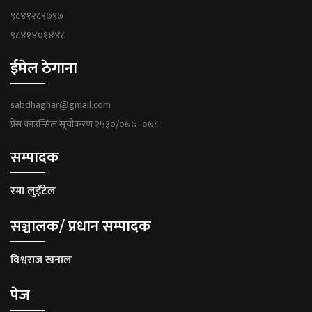
९८४१२८९७९७
९८४१४०१४४८
ईमेल ठेगाना
sabdhaghar@gmail.com
प्रेस काउन्सिल सूचीकरण २५३०/०७७–०७८
सम्पादक
रमा लुइँटेल
सञ्चालक/ प्रधान सम्पादक
विश्वराज खनाल
पेज