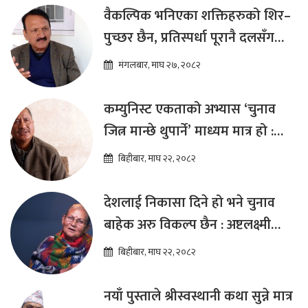
वैकल्पिक भनिएका शक्तिहरुको शिर–
पुच्छर छैन, प्रतिस्पर्धा पूरानै दलसँग
हुन्छ : डा.प्रकाश शरण महत
मंगलबार, माघ २७, २०८२
कम्युनिस्ट एकताको अभ्यास ‘चुनाव
जित्न मान्छे थुपार्ने’ माध्यम मात्र हो :
विप्लव
बिहीबार, माघ २२, २०८२
देशलाई निकासा दिने हो भने चुनाव
बाहेक अरु विकल्प छैन : अष्टलक्ष्मी
शाक्य
बिहीबार, माघ २२, २०८२
नयाँ पुस्ताले श्रीस्वस्थानी कथा सुन्ने मात्र