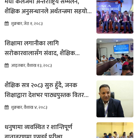
मेघा कलेजमा अन्तर्राष्ट्रिय सम्मेलन,
शैक्षिक अनुसन्धानले अर्थतन्त्रमा सहयोग
पुग्ने विश्वास
शुक्रबार, जेठ १, २०८३
शिक्षामा लगानीका लागि
सरोकारवालासँग संवाद, शैक्षिक
सुधारमा जोड
आइतबार, वैशाख १३, २०८३
शैक्षिक सत्र २०८३ सुरु हुँदै, जनक
शिक्षाद्वारा देशभर पाठ्यपुस्तक वितरण
तीव्र
शुक्रबार, वैशाख ४, २०८३
धनुषामा व्यवस्थित र शान्तिपूर्ण
वातावरणमा एसइई परीक्षा