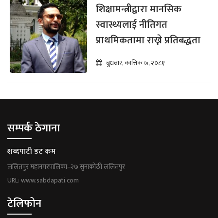
शिक्षामन्त्रीद्वारा मानसिक
स्वास्थ्यलाई नीतिगत
प्राथमिकतामा राख्ने प्रतिबद्धता
बुधबार, कात्तिक ७, २०८१
सम्पर्क ठेगाना
शब्दपाटी डट कम
ललितपुर महानगरपालिका–२७ सुनाकोठी ललितपुर
URL: www.sabdapati.com
टेलिफोन