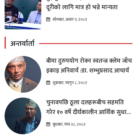
दूरीको लागि मात्र हो भन्ने मान्यता
सोमबार, असार ९, २०८२
अन्तर्वार्ता
बीमा दुरुपयोग रोक्न स्वतन्त्र क्लेम जाँच
इकाइ अनिवार्य :डा. शम्भुप्रसाद आचार्य
शुक्रबार, फागुन ८, २०८२
चुनावपछि ठूला दलहरूबीच सहमति
गरेर १० वर्षे दीर्घकालीन आर्थिक सुधार
कार्यक्रम ल्याउनुपर्छ : हेमराज ढकाल
बुधबार, माघ २८, २०८२