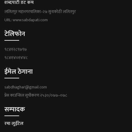
शब्दपाटी डट कम
ललितपुर महानगरपालिका–२७ सुनाकोठी ललितपुर
URL: www.sabdapati.com
टेलिफोन
९८४१२८९७९७
९८४१४०१४४८
ईमेल ठेगाना
sabdhaghar@gmail.com
प्रेस काउन्सिल सूचीकरण २५३०/०७७–०७८
सम्पादक
रमा लुइँटेल