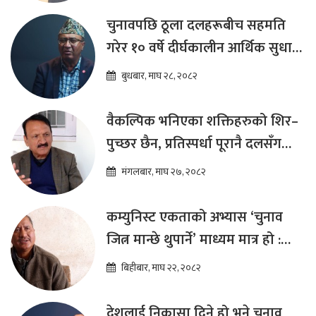
चुनावपछि ठूला दलहरूबीच सहमति
गरेर १० वर्षे दीर्घकालीन आर्थिक सुधार
कार्यक्रम ल्याउनुपर्छ : हेमराज ढकाल
बुधबार, माघ २८, २०८२
वैकल्पिक भनिएका शक्तिहरुको शिर–
पुच्छर छैन, प्रतिस्पर्धा पूरानै दलसँग
हुन्छ : डा.प्रकाश शरण महत
मंगलबार, माघ २७, २०८२
कम्युनिस्ट एकताको अभ्यास ‘चुनाव
जित्न मान्छे थुपार्ने’ माध्यम मात्र हो :
विप्लव
बिहीबार, माघ २२, २०८२
देशलाई निकासा दिने हो भने चुनाव