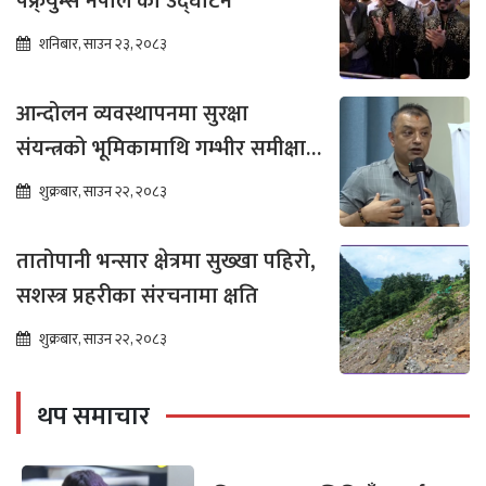
पफ्र्युम्स नेपाल’को उद्घाटन
शनिबार, साउन २३, २०८३
आन्दोलन व्यवस्थापनमा सुरक्षा
संयन्त्रको भूमिकामाथि गम्भीर समीक्षा
आवश्यक : गगन थापा
शुक्रबार, साउन २२, २०८३
तातोपानी भन्सार क्षेत्रमा सुख्खा पहिरो,
सशस्त्र प्रहरीका संरचनामा क्षति
शुक्रबार, साउन २२, २०८३
थप समाचार