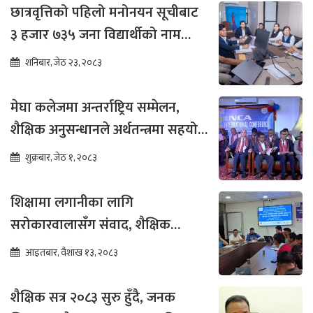
छात्रवृत्तिको पहिलो मनोनयन सूचीबाट
३ हजार ७३५ जना विद्यार्थीको नाम
भर्नाका लागि सिफारिस
शनिबार, जेठ २३, २०८३
मेघा कलेजमा अन्तर्राष्ट्रिय सम्मेलन,
शैक्षिक अनुसन्धानले अर्थतन्त्रमा सहयोग
पुग्ने विश्वास
शुक्रबार, जेठ १, २०८३
शिक्षामा लगानीका लागि
सरोकारवालासँग संवाद, शैक्षिक
सुधारमा जोड
आइतबार, वैशाख १३, २०८३
शैक्षिक सत्र २०८३ सुरु हुँदै, जनक