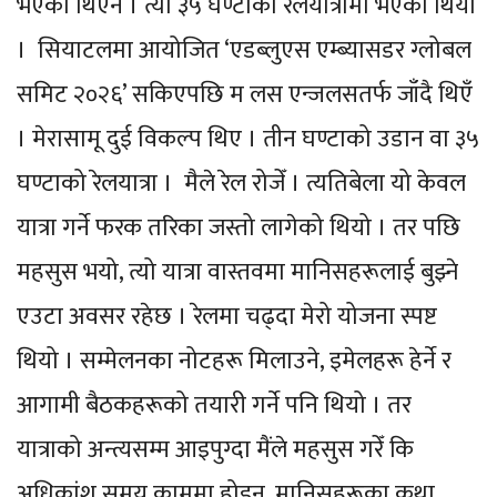
भएको थिएन । त्यो ३५ घण्टाको रेलयात्रामा भएको थियो
। सियाटलमा आयोजित ‘एडब्लुएस एम्ब्यासडर ग्लोबल
समिट २०२६’ सकिएपछि म लस एन्जलसतर्फ जाँदै थिएँ
। मेरासामू दुई विकल्प थिए । तीन घण्टाको उडान वा ३५
घण्टाको रेलयात्रा । मैले रेल रोजेँ । त्यतिबेला यो केवल
यात्रा गर्ने फरक तरिका जस्तो लागेको थियो । तर पछि
महसुस भयो, त्यो यात्रा वास्तवमा मानिसहरूलाई बुझ्ने
एउटा अवसर रहेछ । रेलमा चढ्दा मेरो योजना स्पष्ट
थियो । सम्मेलनका नोटहरू मिलाउने, इमेलहरू हेर्ने र
आगामी बैठकहरूको तयारी गर्ने पनि थियो । तर
यात्राको अन्त्यसम्म आइपुग्दा मैंले महसुस गरेँ कि
अधिकांश समय काममा होइन, मानिसहरूका कथा