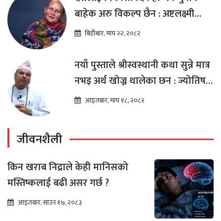
बाहेक अरु विकल्प छैन : अष्टलक्ष्मी
शाक्य
बिहीबार, माघ २२, २०८२
नयाँ पुस्ताले श्रीस्वस्थानी कथा सुन्ने मात्र
नभइ अर्थ खोज्न थालेका छन : ज्योतिष
तारा लोचन न्यौपाने
आइतबार, माघ १८, २०८२
जीवनशैली
किन खराब निद्राले केही मानिसको
मस्तिष्कलाई बढी असर गर्छ ?
आइतबार, साउन १७, २०८३