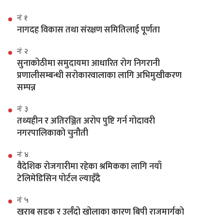
नंः १
नागदह विकास तथा संरक्षण समितिलाई पूर्णता
नंः २
सुनाकोठीमा समुदायमा आधारित रोग निगरानी
प्रणालीसम्बन्धी सरोकारवालाका लागि अभिमुखीकरण
सम्पन्न
नंः ३
तथ्यहीन र अतिरञ्जित अरोप पुष्टि गर्न गोदावरी
नगरपालिकाको चुनौती
नंः ४
वैदेशिक रोजगारीमा रहेका श्रमिकका लागि नयाँ
टेलिमेडिसिन पोर्टल ल्याइँदै
नंः ५
खराब सडक र उर्लँदो खोलाका कारण बिपी राजमार्गको