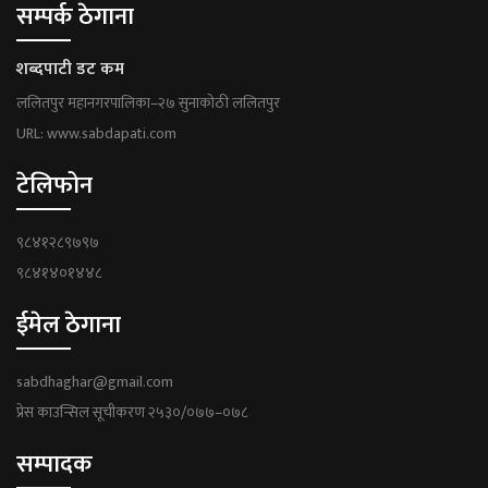
सम्पर्क ठेगाना
शब्दपाटी डट कम
ललितपुर महानगरपालिका–२७ सुनाकोठी ललितपुर
URL: www.sabdapati.com
टेलिफोन
९८४१२८९७९७
९८४१४०१४४८
ईमेल ठेगाना
sabdhaghar@gmail.com
प्रेस काउन्सिल सूचीकरण २५३०/०७७–०७८
सम्पादक