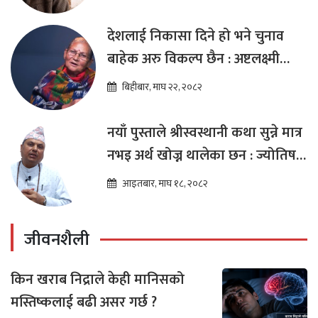
देशलाई निकासा दिने हो भने चुनाव
बाहेक अरु विकल्प छैन : अष्टलक्ष्मी
शाक्य
बिहीबार, माघ २२, २०८२
नयाँ पुस्ताले श्रीस्वस्थानी कथा सुन्ने मात्र
नभइ अर्थ खोज्न थालेका छन : ज्योतिष
तारा लोचन न्यौपाने
आइतबार, माघ १८, २०८२
जीवनशैली
किन खराब निद्राले केही मानिसको
मस्तिष्कलाई बढी असर गर्छ ?