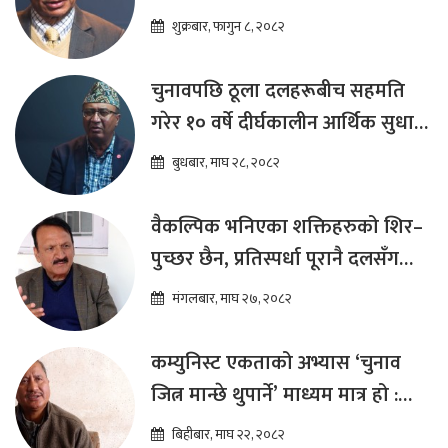
शुक्रबार, फागुन ८, २०८२
चुनावपछि ठूला दलहरूबीच सहमति
गरेर १० वर्षे दीर्घकालीन आर्थिक सुधार
कार्यक्रम ल्याउनुपर्छ : हेमराज ढकाल
बुधबार, माघ २८, २०८२
वैकल्पिक भनिएका शक्तिहरुको शिर–
पुच्छर छैन, प्रतिस्पर्धा पूरानै दलसँग
हुन्छ : डा.प्रकाश शरण महत
मंगलबार, माघ २७, २०८२
कम्युनिस्ट एकताको अभ्यास ‘चुनाव
जित्न मान्छे थुपार्ने’ माध्यम मात्र हो :
विप्लव
बिहीबार, माघ २२, २०८२