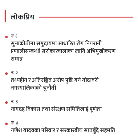
लोकप्रिय
नंः १
सुनाकोठीमा समुदायमा आधारित रोग निगरानी
प्रणालीसम्बन्धी सरोकारवालाका लागि अभिमुखीकरण
सम्पन्न
नंः २
तथ्यहीन र अतिरञ्जित अरोप पुष्टि गर्न गोदावरी
नगरपालिकाको चुनौती
नंः ३
नागदह विकास तथा संरक्षण समितिलाई पूर्णता
नंः ४
गणेश यादवका परिवार र सरकारबीच सातबुँदे सहमति