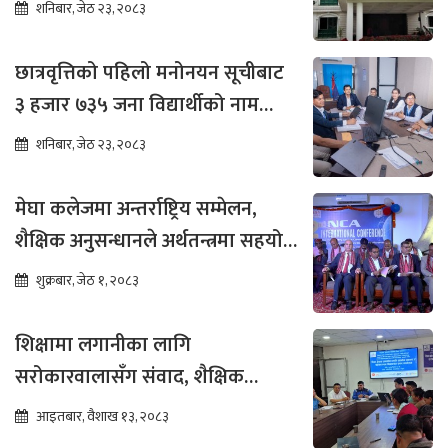
शनिबार, जेठ २३, २०८३
छात्रवृत्तिको पहिलो मनोनयन सूचीबाट
३ हजार ७३५ जना विद्यार्थीको नाम
भर्नाका लागि सिफारिस
शनिबार, जेठ २३, २०८३
मेघा कलेजमा अन्तर्राष्ट्रिय सम्मेलन,
शैक्षिक अनुसन्धानले अर्थतन्त्रमा सहयोग
पुग्ने विश्वास
शुक्रबार, जेठ १, २०८३
शिक्षामा लगानीका लागि
सरोकारवालासँग संवाद, शैक्षिक
सुधारमा जोड
आइतबार, वैशाख १३, २०८३