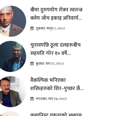
बीमा दुरुपयोग रोक्न स्वतन्त्र
क्लेम जाँच इकाइ अनिवार्य
:डा. शम्भुप्रसाद आचार्य
शुक्रबार, फागुन ८, २०८२
चुनावपछि ठूला दलहरूबीच
सहमति गरेर १० वर्षे
दीर्घकालीन आर्थिक सुधार
बुधबार, माघ २८, २०८२
कार्यक्रम ल्याउनुपर्छ : हेमराज
ढकाल
वैकल्पिक भनिएका
शक्तिहरुको शिर–पुच्छर छैन,
प्रतिस्पर्धा पूरानै दलसँग हुन्छ :
मंगलबार, माघ २७, २०८२
डा.प्रकाश शरण महत
कम्युनिस्ट एकताको अभ्यास