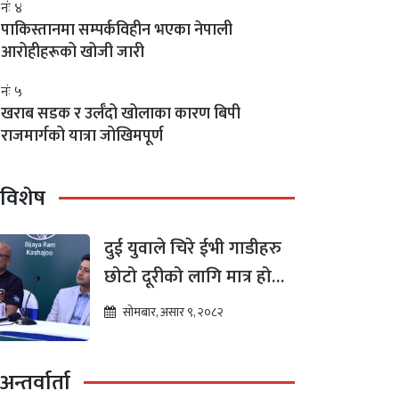
नंः ४
पाकिस्तानमा सम्पर्कविहीन भएका नेपाली
आरोहीहरूको खोजी जारी
नंः ५
खराब सडक र उर्लँदो खोलाका कारण बिपी
राजमार्गको यात्रा जोखिमपूर्ण
विशेष
दुई युवाले चिरे ईभी गाडीहरु
छोटो दूरीको लागि मात्र हो
भन्ने मान्यता
सोमबार, असार ९, २०८२
अन्तर्वार्ता