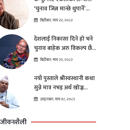
‘चुनाव जित्न मान्छे थुपार्ने’
माध्यम मात्र हो : विप्लव
बिहीबार, माघ २२, २०८२
देशलाई निकासा दिने हो भने
चुनाव बाहेक अरु विकल्प छैन
: अष्टलक्ष्मी शाक्य
बिहीबार, माघ २२, २०८२
नयाँ पुस्ताले श्रीस्वस्थानी कथा
सुन्ने मात्र नभइ अर्थ खोज्न
थालेका छन : ज्योतिष तारा
आइतबार, माघ १८, २०८२
लोचन न्यौपाने
जीवनशैली