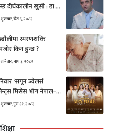
न्छ दीर्घकालीन खुसी : डा.
ीम अख्तर
शुक्रबार, चैत ६, २०८२
ढ्यौलीमा स्मरणशक्ति
जोर किन हुन्छ ?
शनिबार, माघ ३, २०८२
िवार ‘सगून ज्वेलर्स
रेजेन्ट्स मिसेस भोग नेपाल–
०२५’को अडिसन
शुक्रबार, पुस ११, २०८२
शिक्षा