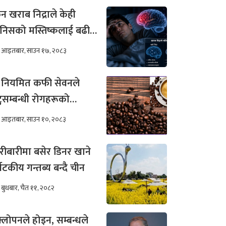
न खराब निद्राले केही
निसको मस्तिष्कलाई बढी
र गर्छ ?
आइतबार, साउन १७, २०८३
 नियमित कफी सेवनले
टुसम्बन्धी रोगहरूको
खिम कम हुन्छ ?
आइतबार, साउन १०, २०८३
रीबारीमा बसेर डिनर खाने
्यटकीय गन्तब्य बन्दै चीन
बुधबार, चैत ११, २०८२
्लोपनले होइन, सम्बन्धले