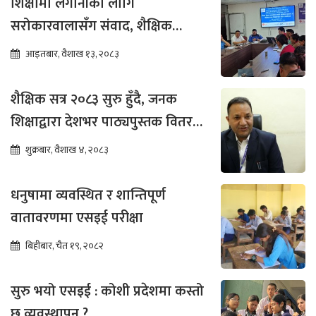
शिक्षामा लगानीका लागि
सरोकारवालासँग संवाद, शैक्षिक
सुधारमा जोड
आइतबार, वैशाख १३, २०८३
शैक्षिक सत्र २०८३ सुरु हुँदै, जनक
शिक्षाद्वारा देशभर पाठ्यपुस्तक वितरण
तीव्र
शुक्रबार, वैशाख ४, २०८३
धनुषामा व्यवस्थित र शान्तिपूर्ण
वातावरणमा एसइई परीक्षा
बिहीबार, चैत १९, २०८२
सुरु भयो एसइई : कोशी प्रदेशमा कस्तो
छ व्यवस्थापन ?