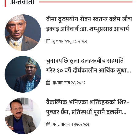
अन्तर्वार्ता
बीमा दुरुपयोग रोक्न स्वतन्त्र क्लेम जाँच
इकाइ अनिवार्य :डा. शम्भुप्रसाद आचार्य
शुक्रबार, फागुन ८, २०८२
चुनावपछि ठूला दलहरूबीच सहमति
गरेर १० वर्षे दीर्घकालीन आर्थिक सुधार
कार्यक्रम ल्याउनुपर्छ : हेमराज ढकाल
बुधबार, माघ २८, २०८२
वैकल्पिक भनिएका शक्तिहरुको शिर–
पुच्छर छैन, प्रतिस्पर्धा पूरानै दलसँग
हुन्छ : डा.प्रकाश शरण महत
मंगलबार, माघ २७, २०८२