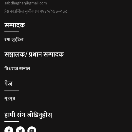
sabdhaghar@gmail.com
प्रेस काउन्सिल सूचीकरण २५३०/०७७–०७८
सम्पादक
रमा लुइँटेल
सञ्चालक/ प्रधान सम्पादक
विश्वराज खनाल
पेज
गृहपृष्ठ
हामी संग जोडिनुहोस्