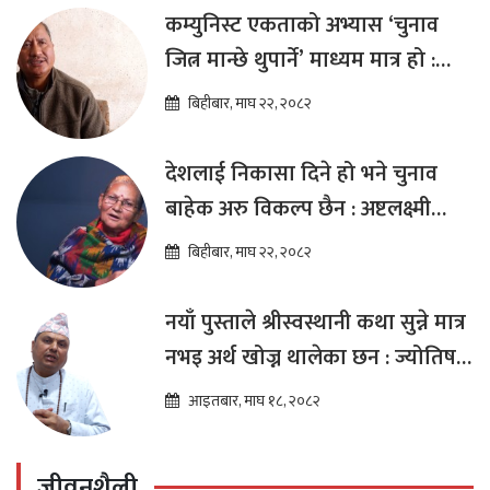
कम्युनिस्ट एकताको अभ्यास ‘चुनाव
जित्न मान्छे थुपार्ने’ माध्यम मात्र हो :
विप्लव
बिहीबार, माघ २२, २०८२
देशलाई निकासा दिने हो भने चुनाव
बाहेक अरु विकल्प छैन : अष्टलक्ष्मी
शाक्य
बिहीबार, माघ २२, २०८२
नयाँ पुस्ताले श्रीस्वस्थानी कथा सुन्ने मात्र
नभइ अर्थ खोज्न थालेका छन : ज्योतिष
तारा लोचन न्यौपाने
आइतबार, माघ १८, २०८२
जीवनशैली