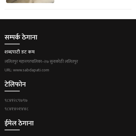
सम्पर्क ठेगाना
शब्दपाटी डट कम
ललितपुर महानगरपालिका–२७ सुनाकोठी ललितपुर
URL: www.sabdapati.com
टेलिफोन
९८४१२८९७९७
९८४१४०१४४८
ईमेल ठेगाना