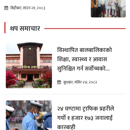
बासिन्दामा उत्साह
बिहीबार, साउन २१, २०८३
थप समाचार
विस्थापित बालबालिकाको
शिक्षा, स्वास्थ्य र आवास
सुनिश्चित गर्न सर्वोच्चको
अन्तरिम आदेश
बुधबार, मंसिर २४, २०८२
२४ घण्टामा ट्राफिक प्रहरीले
गर्यो १ हजार १७३ जनालाई
कारबाही