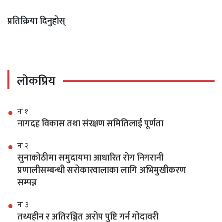
प्रतिक्रिया दिनुहोस्
लोकप्रिय
नंः १
नागदह विकास तथा संरक्षण समितिलाई पूर्णता
नंः २
सुनाकोठीमा समुदायमा आधारित रोग निगरानी
प्रणालीसम्बन्धी सरोकारवालाका लागि अभिमुखीकरण
सम्पन्न
नंः ३
तथ्यहीन र अतिरञ्जित अरोप पुष्टि गर्न गोदावरी