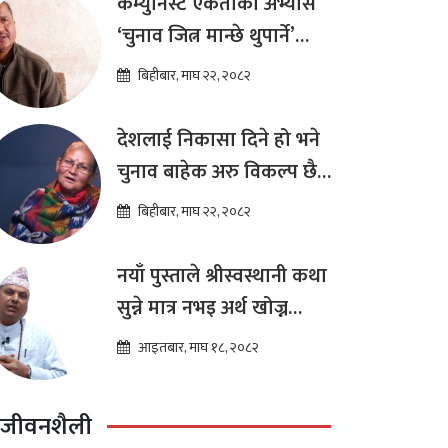
कम्युनिस्ट एकताको अभ्यास
‘चुनाव जित्न मान्छे थुपार्ने’
माध्यम मात्र हो : विप्लव
बिहीबार, माघ २२, २०८२
देशलाई निकासा दिने हो भने
चुनाव बाहेक अरु विकल्प छैन
: अष्टलक्ष्मी शाक्य
बिहीबार, माघ २२, २०८२
नयाँ पुस्ताले श्रीस्वस्थानी कथा
सुन्ने मात्र नभइ अर्थ खोज्न
थालेका छन : ज्योतिष तारा
आइतबार, माघ १८, २०८२
लोचन न्यौपाने
जीवनशैली