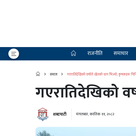
राजनीति
समाचार
समाज
गएरातिदेखिको वर्षाले खेतको धान भिज्यो, कृषकहरू चिन
गएरातिदेखिको वर्
शब्दपाटी
मंगलबार, कात्तिक ११, २०८२