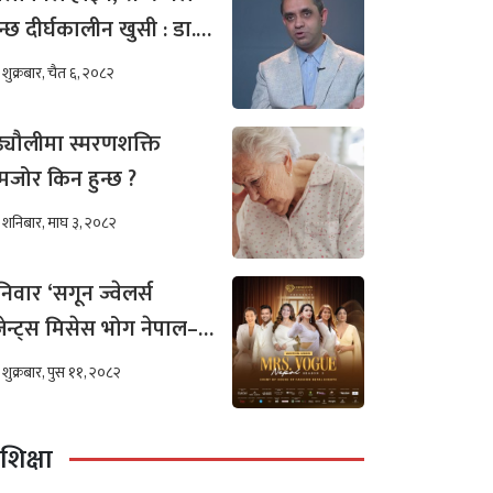
न्छ दीर्घकालीन खुसी : डा.
ीम अख्तर
शुक्रबार, चैत ६, २०८२
ढ्यौलीमा स्मरणशक्ति
जोर किन हुन्छ ?
शनिबार, माघ ३, २०८२
िवार ‘सगून ज्वेलर्स
रेजेन्ट्स मिसेस भोग नेपाल–
०२५’को अडिसन
शुक्रबार, पुस ११, २०८२
शिक्षा