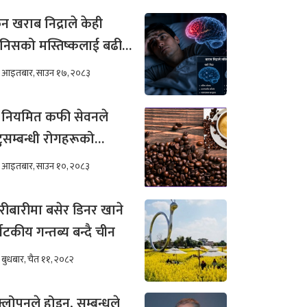
न खराब निद्राले केही
निसको मस्तिष्कलाई बढी
र गर्छ ?
आइतबार, साउन १७, २०८३
 नियमित कफी सेवनले
टुसम्बन्धी रोगहरूको
खिम कम हुन्छ ?
आइतबार, साउन १०, २०८३
रीबारीमा बसेर डिनर खाने
्यटकीय गन्तब्य बन्दै चीन
बुधबार, चैत ११, २०८२
्लोपनले होइन, सम्बन्धले