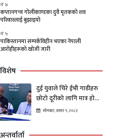
नंः ४
कप्तानगन्ज गोलीकाण्डका दुवै मृतकको शव
परिवारलाई बुझाइयो
नंः ५
पाकिस्तानमा सम्पर्कविहीन भएका नेपाली
आरोहीहरूको खोजी जारी
विशेष
दुई युवाले चिरे ईभी गाडीहरु
छोटो दूरीको लागि मात्र हो
भन्ने मान्यता
सोमबार, असार ९, २०८२
अन्तर्वार्ता