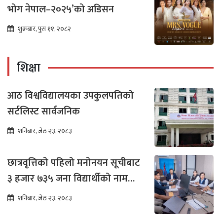
भोग नेपाल–२०२५’को अडिसन
शुक्रबार, पुस ११, २०८२
शिक्षा
आठ विश्वविद्यालयका उपकुलपतिको
सर्टलिस्ट सार्वजनिक
शनिबार, जेठ २३, २०८३
छात्रवृत्तिको पहिलो मनोनयन सूचीबाट
३ हजार ७३५ जना विद्यार्थीको नाम
भर्नाका लागि सिफारिस
शनिबार, जेठ २३, २०८३