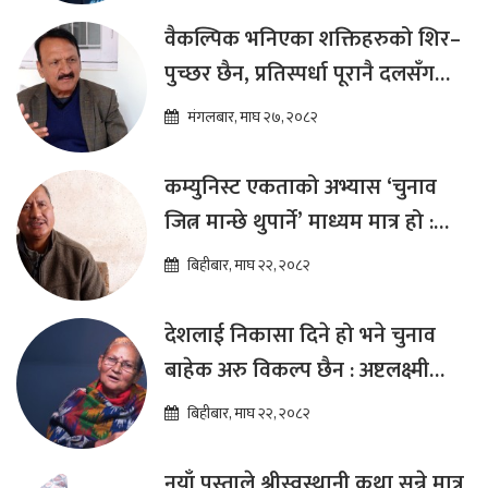
वैकल्पिक भनिएका शक्तिहरुको शिर–
पुच्छर छैन, प्रतिस्पर्धा पूरानै दलसँग
हुन्छ : डा.प्रकाश शरण महत
मंगलबार, माघ २७, २०८२
कम्युनिस्ट एकताको अभ्यास ‘चुनाव
जित्न मान्छे थुपार्ने’ माध्यम मात्र हो :
विप्लव
बिहीबार, माघ २२, २०८२
देशलाई निकासा दिने हो भने चुनाव
बाहेक अरु विकल्प छैन : अष्टलक्ष्मी
शाक्य
बिहीबार, माघ २२, २०८२
नयाँ पुस्ताले श्रीस्वस्थानी कथा सुन्ने मात्र