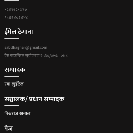
९८४१२८९७९७
९८४१४०१४४८
ईमेल ठेगाना
sabdhaghar@gmail.com
प्रेस काउन्सिल सूचीकरण २५३०/०७७–०७८
सम्पादक
रमा लुइँटेल
सञ्चालक/ प्रधान सम्पादक
विश्वराज खनाल
पेज