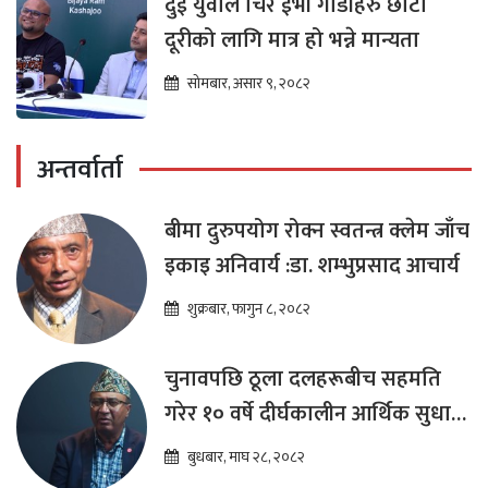
दुई युवाले चिरे ईभी गाडीहरु छोटो
दूरीको लागि मात्र हो भन्ने मान्यता
सोमबार, असार ९, २०८२
अन्तर्वार्ता
बीमा दुरुपयोग रोक्न स्वतन्त्र क्लेम जाँच
इकाइ अनिवार्य :डा. शम्भुप्रसाद आचार्य
शुक्रबार, फागुन ८, २०८२
चुनावपछि ठूला दलहरूबीच सहमति
गरेर १० वर्षे दीर्घकालीन आर्थिक सुधार
कार्यक्रम ल्याउनुपर्छ : हेमराज ढकाल
बुधबार, माघ २८, २०८२