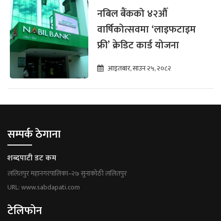
नबिल बैंकको ४२औँ
वार्षिकोत्सवमा ‘लाइफटाइम
फ्री’ क्रेडिट कार्ड योजना
आइतबार, साउन २५, २०८२
सम्पर्क ठेगाना
शब्दपाटी डट कम
ललितपुर महानगरपालिका–२७ सुनाकोठी ललितपुर
URL: www.sabdapati.com
टेलिफोन