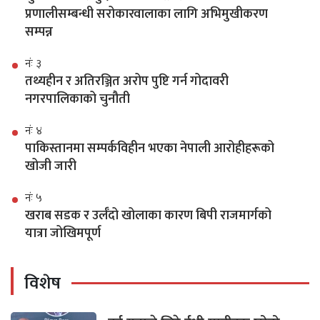
प्रणालीसम्बन्धी सरोकारवालाका लागि अभिमुखीकरण
सम्पन्न
नंः ३
तथ्यहीन र अतिरञ्जित अरोप पुष्टि गर्न गोदावरी
नगरपालिकाको चुनौती
नंः ४
पाकिस्तानमा सम्पर्कविहीन भएका नेपाली आरोहीहरूको
खोजी जारी
नंः ५
खराब सडक र उर्लँदो खोलाका कारण बिपी राजमार्गको
यात्रा जोखिमपूर्ण
विशेष