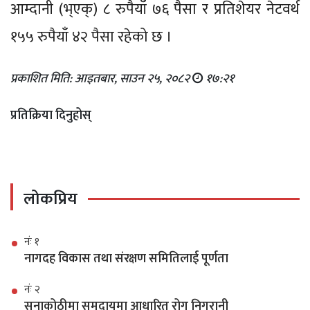
आम्दानी (भ्एक्) ८ रुपैयाँ ७६ पैसा र प्रतिशेयर नेटवर्थ
१५५ रुपैयाँ ४२ पैसा रहेको छ ।
प्रकाशित मिति: आइतबार, साउन २५, २०८२
१७:२१
प्रतिक्रिया दिनुहोस्
लोकप्रिय
नंः १
नागदह विकास तथा संरक्षण समितिलाई पूर्णता
नंः २
सुनाकोठीमा समुदायमा आधारित रोग निगरानी