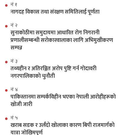
नंः १
नागदह विकास तथा संरक्षण समितिलाई पूर्णता
नंः २
सुनाकोठीमा समुदायमा आधारित रोग निगरानी
प्रणालीसम्बन्धी सरोकारवालाका लागि अभिमुखीकरण
सम्पन्न
नंः ३
तथ्यहीन र अतिरञ्जित अरोप पुष्टि गर्न गोदावरी
नगरपालिकाको चुनौती
नंः ४
पाकिस्तानमा सम्पर्कविहीन भएका नेपाली आरोहीहरूको
खोजी जारी
नंः ५
खराब सडक र उर्लँदो खोलाका कारण बिपी राजमार्गको
यात्रा जोखिमपूर्ण