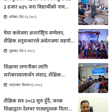
३ हजार ७३५ जना विद्यार्थीको नाम
भर्नाका लागि सिफारिस
शनिबार, जेठ २३, २०८३
मेघा कलेजमा अन्तर्राष्ट्रिय सम्मेलन,
शैक्षिक अनुसन्धानले अर्थतन्त्रमा सहयोग
पुग्ने विश्वास
शुक्रबार, जेठ १, २०८३
शिक्षामा लगानीका लागि
सरोकारवालासँग संवाद, शैक्षिक
सुधारमा जोड
आइतबार, वैशाख १३, २०८३
शैक्षिक सत्र २०८३ सुरु हुँदै, जनक
शिक्षाद्वारा देशभर पाठ्यपुस्तक वितरण