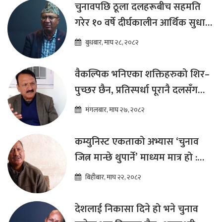
चुनावपछि ठूला दलहरूबीच सहमति
गरेर १० वर्षे दीर्घकालीन आर्थिक सुधार
कार्यक्रम ल्याउनुपर्छ : हेमराज ढकाल
बुधबार, माघ २८, २०८२
वैकल्पिक भनिएका शक्तिहरुको शिर–
पुच्छर छैन, प्रतिस्पर्धा पूरानै दलसँग
हुन्छ : डा.प्रकाश शरण महत
मंगलबार, माघ २७, २०८२
कम्युनिस्ट एकताको अभ्यास ‘चुनाव
जित्न मान्छे थुपार्ने’ माध्यम मात्र हो :
विप्लव
बिहीबार, माघ २२, २०८२
देशलाई निकासा दिने हो भने चुनाव