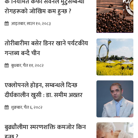
के नियमित कफी सेवनले मुटुसम्बन्धी
रोगहरूको जोखिम कम हुन्छ ?
आइतबार, साउन १०, २०८३
तोरीबारीमा बसेर डिनर खाने पर्यटकीय
गन्तब्य बन्दै चीन
बुधबार, चैत ११, २०८२
एक्लोपनले होइन, सम्बन्धले दिन्छ
दीर्घकालीन खुसी : डा. समीम अख्तर
शुक्रबार, चैत ६, २०८२
बुढ्यौलीमा स्मरणशक्ति कमजोर किन
हुन्छ ?