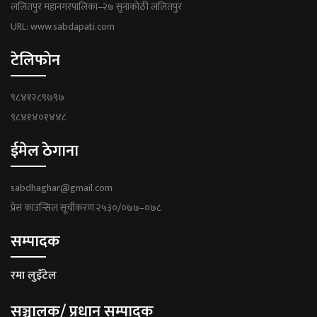
ललितपुर महानगरपालिका–२७ सुनाकोठी ललितपुर
URL: www.sabdapati.com
टेलिफोन
९८४१२८९७९७
९८४१४०१४४८
ईमेल ठेगाना
sabdhaghar@gmail.com
प्रेस काउन्सिल सूचीकरण २५३०/०७७–०७८
सम्पादक
रमा लुइँटेल
सञ्चालक/ प्रधान सम्पादक