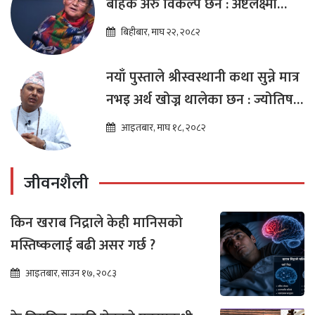
बाहेक अरु विकल्प छैन : अष्टलक्ष्मी
शाक्य
बिहीबार, माघ २२, २०८२
नयाँ पुस्ताले श्रीस्वस्थानी कथा सुन्ने मात्र
नभइ अर्थ खोज्न थालेका छन : ज्योतिष
तारा लोचन न्यौपाने
आइतबार, माघ १८, २०८२
जीवनशैली
किन खराब निद्राले केही मानिसको
मस्तिष्कलाई बढी असर गर्छ ?
आइतबार, साउन १७, २०८३