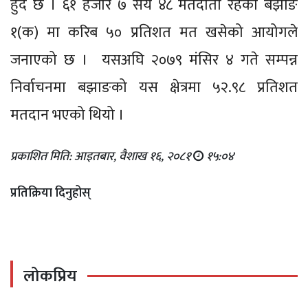
हुदै छ । ६१ हजार ७ सय ४८ मतदाता रहेको बझाङ
१(क) मा करिब ५० प्रतिशत मत खसेको आयोगले
जनाएको छ । यसअघि २०७९ मंसिर ४ गते सम्पन्न
निर्वाचनमा बझाङको यस क्षेत्रमा ५२.९८ प्रतिशत
मतदान भएको थियो ।
प्रकाशित मिति: आइतबार, वैशाख १६, २०८१
१५:०४
प्रतिक्रिया दिनुहोस्
लोकप्रिय