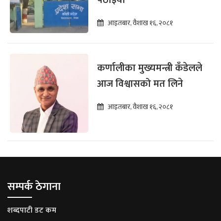
पठाइयो
आइतबार, वैशाख १६, २०८१
कर्णालीका मुख्यमन्त्री कँडेलले
आज विश्वासको मत लिने
आइतबार, वैशाख १६, २०८१
सम्पर्क ठेगाना
शब्दपाटी डट कम