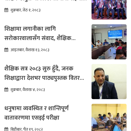
पुग्ने विश्वास
शुक्रबार, जेठ १, २०८३
शिक्षामा लगानीका लागि
सरोकारवालासँग संवाद, शैक्षिक
सुधारमा जोड
आइतबार, वैशाख १३, २०८३
शैक्षिक सत्र २०८३ सुरु हुँदै, जनक
शिक्षाद्वारा देशभर पाठ्यपुस्तक वितरण
तीव्र
शुक्रबार, वैशाख ४, २०८३
धनुषामा व्यवस्थित र शान्तिपूर्ण
वातावरणमा एसइई परीक्षा
बिहीबार, चैत १९, २०८२