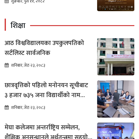
शुक्रबार, पुस ११, २०८२
शिक्षा
आठ विश्वविद्यालयका उपकुलपतिको
सर्टलिस्ट सार्वजनिक
शनिबार, जेठ २३, २०८३
छात्रवृत्तिको पहिलो मनोनयन सूचीबाट
३ हजार ७३५ जना विद्यार्थीको नाम
भर्नाका लागि सिफारिस
शनिबार, जेठ २३, २०८३
मेघा कलेजमा अन्तर्राष्ट्रिय सम्मेलन,
शैक्षिक अनुसन्धानले अर्थतन्त्रमा सहयोग