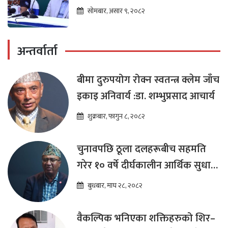
सोमबार, असार ९, २०८२
अन्तर्वार्ता
बीमा दुरुपयोग रोक्न स्वतन्त्र क्लेम जाँच
इकाइ अनिवार्य :डा. शम्भुप्रसाद आचार्य
शुक्रबार, फागुन ८, २०८२
चुनावपछि ठूला दलहरूबीच सहमति
गरेर १० वर्षे दीर्घकालीन आर्थिक सुधार
कार्यक्रम ल्याउनुपर्छ : हेमराज ढकाल
बुधबार, माघ २८, २०८२
वैकल्पिक भनिएका शक्तिहरुको शिर–