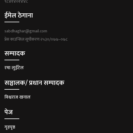
९८४१४०१४४८
ईमेल ठेगाना
sabdhaghar@gmail.com
प्रेस काउन्सिल सूचीकरण २५३०/०७७–०७८
सम्पादक
रमा लुइँटेल
सञ्चालक/ प्रधान सम्पादक
विश्वराज खनाल
पेज
गृहपृष्ठ