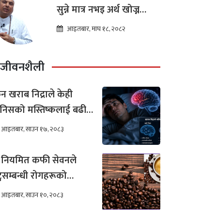
सुन्ने मात्र नभइ अर्थ खोज्न
थालेका छन : ज्योतिष तारा
आइतबार, माघ १८, २०८२
लोचन न्यौपाने
जीवनशैली
न खराब निद्राले केही
निसको मस्तिष्कलाई बढी
र गर्छ ?
आइतबार, साउन १७, २०८३
 नियमित कफी सेवनले
टुसम्बन्धी रोगहरूको
खिम कम हुन्छ ?
आइतबार, साउन १०, २०८३