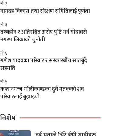
नंः २
नागदह विकास तथा संरक्षण समितिलाई पूर्णता
नंः ३
तथ्यहीन र अतिरञ्जित अरोप पुष्टि गर्न गोदावरी
नगरपालिकाको चुनौती
नंः ४
गणेश यादवका परिवार र सरकारबीच सातबुँदे
सहमति
नंः ५
कप्तानगन्ज गोलीकाण्डका दुवै मृतकको शव
परिवारलाई बुझाइयो
विशेष
दुई युवाले चिरे ईभी गाडीहरु