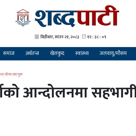
समाज
अर्थतन्त्र
खेलकुद
स्वास्थ्य
जलवायु/मौसम
न्ता सोनम वाङचुक
्टीको आन्दोलनमा सहभाग