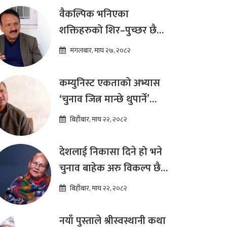
ढकाल
वैकल्पिक भनिएका
शक्तिहरुको शिर–पुच्छर छैन,
प्रतिस्पर्धा पूरानै दलसँग हुन्छ :
मंगलबार, माघ २७, २०८२
डा.प्रकाश शरण महत
कम्युनिस्ट एकताको अभ्यास
‘चुनाव जित्न मान्छे थुपार्ने’
माध्यम मात्र हो : विप्लव
बिहीबार, माघ २२, २०८२
देशलाई निकासा दिने हो भने
चुनाव बाहेक अरु विकल्प छैन
: अष्टलक्ष्मी शाक्य
बिहीबार, माघ २२, २०८२
नयाँ पुस्ताले श्रीस्वस्थानी कथा