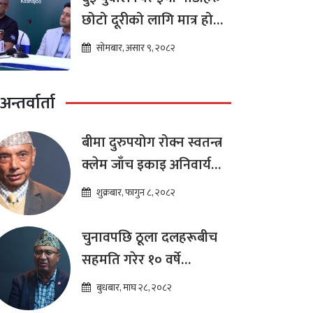
छोटो दूरीको लागि मात्र हो
भन्ने मान्यता
सोमबार, असार ९, २०८२
अन्तर्वार्ता
बीमा दुरुपयोग रोक्न स्वतन्त्र
क्लेम जाँच इकाइ अनिवार्य
:डा. शम्भुप्रसाद आचार्य
शुक्रबार, फागुन ८, २०८२
चुनावपछि ठूला दलहरूबीच
सहमति गरेर १० वर्षे
दीर्घकालीन आर्थिक सुधार
बुधबार, माघ २८, २०८२
कार्यक्रम ल्याउनुपर्छ : हेमराज