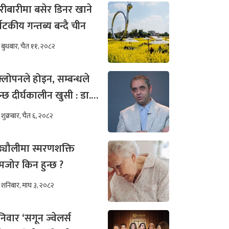
रीबारीमा बसेर डिनर खाने
्यटकीय गन्तब्य बन्दै चीन
बुधबार, चैत ११, २०८२
्लोपनले होइन, सम्बन्धले
न्छ दीर्घकालीन खुसी : डा.
ीम अख्तर
शुक्रबार, चैत ६, २०८२
ढ्यौलीमा स्मरणशक्ति
जोर किन हुन्छ ?
शनिबार, माघ ३, २०८२
िवार ‘सगून ज्वेलर्स