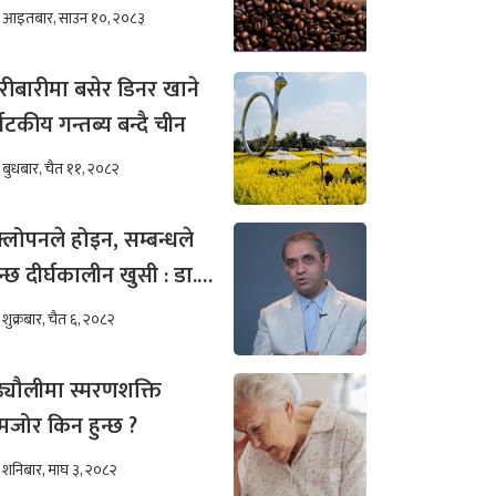
खिम कम हुन्छ ?
आइतबार, साउन १०, २०८३
रीबारीमा बसेर डिनर खाने
्यटकीय गन्तब्य बन्दै चीन
बुधबार, चैत ११, २०८२
्लोपनले होइन, सम्बन्धले
न्छ दीर्घकालीन खुसी : डा.
ीम अख्तर
शुक्रबार, चैत ६, २०८२
ढ्यौलीमा स्मरणशक्ति
जोर किन हुन्छ ?
शनिबार, माघ ३, २०८२