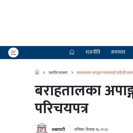
राजनीति
समाचार
स्थानीय सरकार
बराहतालका अपाङ्गता भएकालाई घरदैलोमै स्वास्थ
बराहतालका अपाङ्ग
परिचयपत्र
शब्दपाटी
शनिबार, वैशाख २६, २०८३