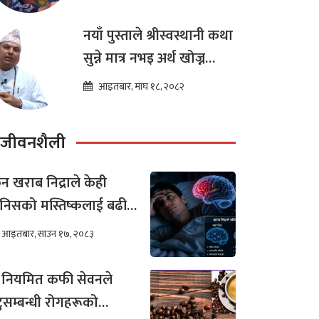
नयाँ पुस्ताले श्रीस्वस्थानी कथा
सुन्ने मात्र नभइ अर्थ खोज्न
थालेका छन : ज्योतिष तारा
आइतबार, माघ १८, २०८२
लोचन न्यौपाने
जीवनशैली
न खराब निद्राले केही
निसको मस्तिष्कलाई बढी
र गर्छ ?
आइतबार, साउन १७, २०८३
 नियमित कफी सेवनले
टुसम्बन्धी रोगहरूको