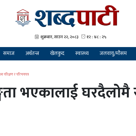
समाज
अर्थतन्त्र
खेलकुद
स्वास्थ्य
जलवायु/मौसम
्य परिक्षण र परिचयपत्र
ता भएकालाई घरदैलोमै स्व