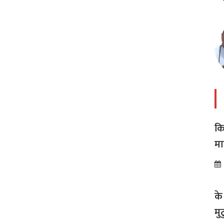
कि
मा
अस
के
मु