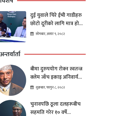
विशेष
दुई युवाले चिरे ईभी गाडीहरु
छोटो दूरीको लागि मात्र हो
भन्ने मान्यता
सोमबार, असार ९, २०८२
अन्तर्वार्ता
बीमा दुरुपयोग रोक्न स्वतन्त्र
क्लेम जाँच इकाइ अनिवार्य
:डा. शम्भुप्रसाद आचार्य
शुक्रबार, फागुन ८, २०८२
चुनावपछि ठूला दलहरूबीच
सहमति गरेर १० वर्षे