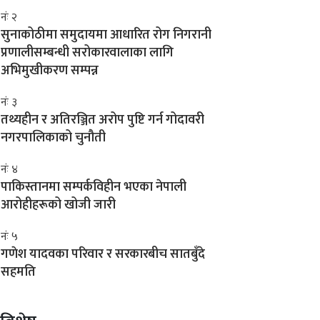
नंः २
सुनाकोठीमा समुदायमा आधारित रोग निगरानी
प्रणालीसम्बन्धी सरोकारवालाका लागि
अभिमुखीकरण सम्पन्न
नंः ३
तथ्यहीन र अतिरञ्जित अरोप पुष्टि गर्न गोदावरी
नगरपालिकाको चुनौती
नंः ४
पाकिस्तानमा सम्पर्कविहीन भएका नेपाली
आरोहीहरूको खोजी जारी
नंः ५
गणेश यादवका परिवार र सरकारबीच सातबुँदे
सहमति