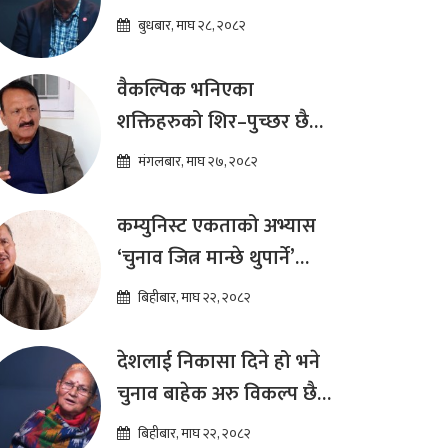
दीर्घकालीन आर्थिक सुधार
बुधबार, माघ २८, २०८२
कार्यक्रम ल्याउनुपर्छ : हेमराज
ढकाल
वैकल्पिक भनिएका
शक्तिहरुको शिर–पुच्छर छैन,
प्रतिस्पर्धा पूरानै दलसँग हुन्छ :
मंगलबार, माघ २७, २०८२
डा.प्रकाश शरण महत
कम्युनिस्ट एकताको अभ्यास
‘चुनाव जित्न मान्छे थुपार्ने’
माध्यम मात्र हो : विप्लव
बिहीबार, माघ २२, २०८२
देशलाई निकासा दिने हो भने
चुनाव बाहेक अरु विकल्प छैन
: अष्टलक्ष्मी शाक्य
बिहीबार, माघ २२, २०८२