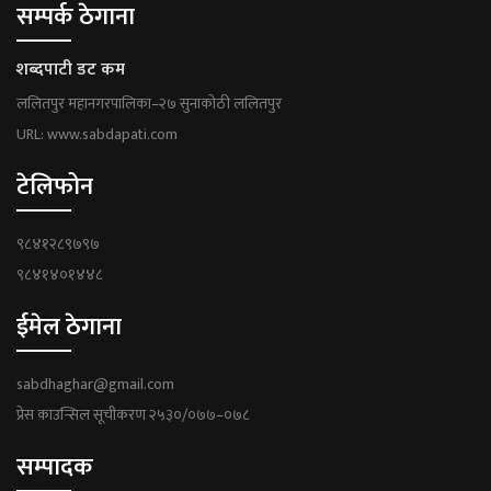
सम्पर्क ठेगाना
शब्दपाटी डट कम
ललितपुर महानगरपालिका–२७ सुनाकोठी ललितपुर
URL: www.sabdapati.com
टेलिफोन
९८४१२८९७९७
९८४१४०१४४८
ईमेल ठेगाना
sabdhaghar@gmail.com
प्रेस काउन्सिल सूचीकरण २५३०/०७७–०७८
सम्पादक