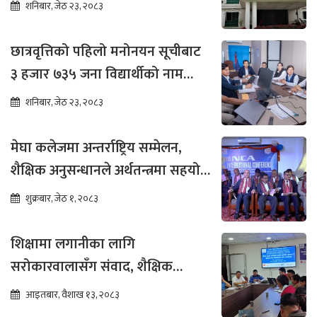
शनिबार, जेठ २३, २०८३
छात्रवृत्तिको पहिलो मनोनयन सूचीबाट
३ हजार ७३५ जना विद्यार्थीको नाम
भर्नाका लागि सिफारिस
शनिबार, जेठ २३, २०८३
मेघा कलेजमा अन्तर्राष्ट्रिय सम्मेलन,
शैक्षिक अनुसन्धानले अर्थतन्त्रमा सहयोग
पुग्ने विश्वास
शुक्रबार, जेठ १, २०८३
शिक्षामा लगानीका लागि
सरोकारवालासँग संवाद, शैक्षिक
सुधारमा जोड
आइतबार, वैशाख १३, २०८३