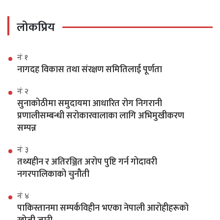
लोकप्रिय
नंः १
नागदह विकास तथा संरक्षण समितिलाई पूर्णता
नंः २
सुनाकोठीमा समुदायमा आधारित रोग निगरानी
प्रणालीसम्बन्धी सरोकारवालाका लागि अभिमुखीकरण
सम्पन्न
नंः ३
तथ्यहीन र अतिरञ्जित अरोप पुष्टि गर्न गोदावरी
नगरपालिकाको चुनौती
नंः ४
पाकिस्तानमा सम्पर्कविहीन भएका नेपाली आरोहीहरूको