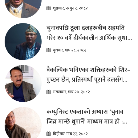
शुक्रबार, फागुन ८, २०८२
चुनावपछि ठूला दलहरूबीच सहमति
गरेर १० वर्षे दीर्घकालीन आर्थिक सुधार
कार्यक्रम ल्याउनुपर्छ : हेमराज ढकाल
बुधबार, माघ २८, २०८२
वैकल्पिक भनिएका शक्तिहरुको शिर–
पुच्छर छैन, प्रतिस्पर्धा पूरानै दलसँग
हुन्छ : डा.प्रकाश शरण महत
मंगलबार, माघ २७, २०८२
कम्युनिस्ट एकताको अभ्यास ‘चुनाव
जित्न मान्छे थुपार्ने’ माध्यम मात्र हो :
विप्लव
बिहीबार, माघ २२, २०८२