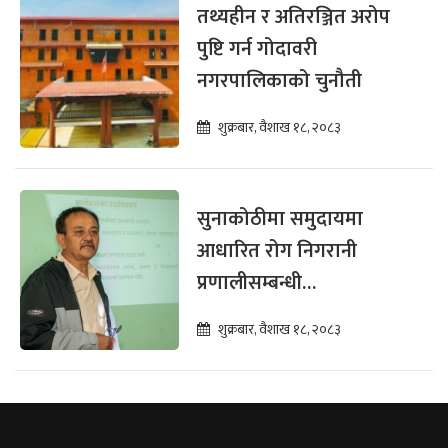
तथ्यहीन र अतिरञ्जित अरोप
पुष्टि गर्न गोदावरी
नगरपालिकाको चुनौती
शुक्रबार, वैशाख १८, २०८३
सुनाकोठीमा समुदायमा
आधारित रोग निगरानी
प्रणालीसम्बन्धी
सरोकारवालाका लागि
शुक्रबार, वैशाख १८, २०८३
अभिमुखीकरण सम्पन्न