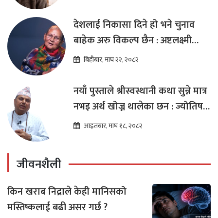
देशलाई निकासा दिने हो भने चुनाव
बाहेक अरु विकल्प छैन : अष्टलक्ष्मी
शाक्य
बिहीबार, माघ २२, २०८२
नयाँ पुस्ताले श्रीस्वस्थानी कथा सुन्ने मात्र
नभइ अर्थ खोज्न थालेका छन : ज्योतिष
तारा लोचन न्यौपाने
आइतबार, माघ १८, २०८२
जीवनशैली
किन खराब निद्राले केही मानिसको
मस्तिष्कलाई बढी असर गर्छ ?