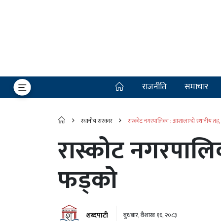
राजनीति
समाचार
स्थानीय सरकार
रास्कोट नगरपालिका : आशालाग्दो स्थानीय तह
रास्कोट नगरपालि
फड्को
शब्दपाटी
बुधबार, वैशाख १६, २०८३