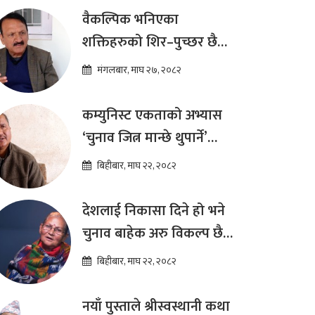
ढकाल
वैकल्पिक भनिएका
शक्तिहरुको शिर–पुच्छर छैन,
प्रतिस्पर्धा पूरानै दलसँग हुन्छ :
मंगलबार, माघ २७, २०८२
डा.प्रकाश शरण महत
कम्युनिस्ट एकताको अभ्यास
‘चुनाव जित्न मान्छे थुपार्ने’
माध्यम मात्र हो : विप्लव
बिहीबार, माघ २२, २०८२
देशलाई निकासा दिने हो भने
चुनाव बाहेक अरु विकल्प छैन
: अष्टलक्ष्मी शाक्य
बिहीबार, माघ २२, २०८२
नयाँ पुस्ताले श्रीस्वस्थानी कथा