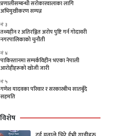
प्रणालीसम्बन्धी सरोकारवालाका लागि
अभिमुखीकरण सम्पन्न
नंः ३
तथ्यहीन र अतिरञ्जित अरोप पुष्टि गर्न गोदावरी
नगरपालिकाको चुनौती
नंः ४
पाकिस्तानमा सम्पर्कविहीन भएका नेपाली
आरोहीहरूको खोजी जारी
नंः ५
गणेश यादवका परिवार र सरकारबीच सातबुँदे
सहमति
विशेष
दुई युवाले चिरे ईभी गाडीहरु