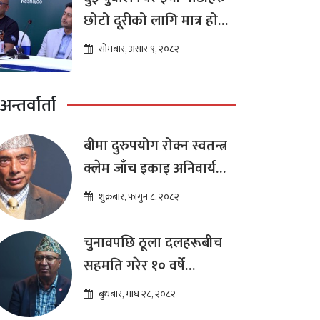
छोटो दूरीको लागि मात्र हो
भन्ने मान्यता
सोमबार, असार ९, २०८२
अन्तर्वार्ता
बीमा दुरुपयोग रोक्न स्वतन्त्र
क्लेम जाँच इकाइ अनिवार्य
:डा. शम्भुप्रसाद आचार्य
शुक्रबार, फागुन ८, २०८२
चुनावपछि ठूला दलहरूबीच
सहमति गरेर १० वर्षे
दीर्घकालीन आर्थिक सुधार
बुधबार, माघ २८, २०८२
कार्यक्रम ल्याउनुपर्छ : हेमराज