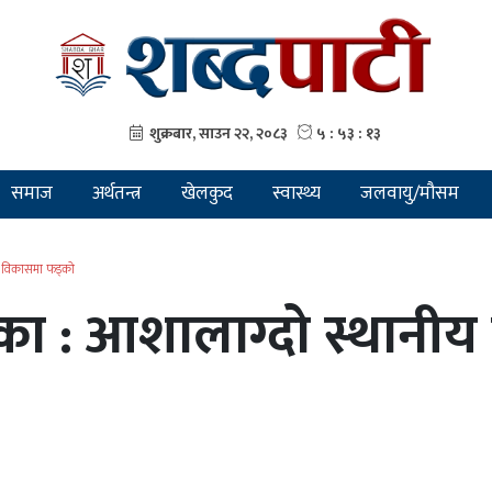
समाज
अर्थतन्त्र
खेलकुद
स्वास्थ्य
जलवायु/मौसम
, विकासमा फड्को
का : आशालाग्दो स्थानी