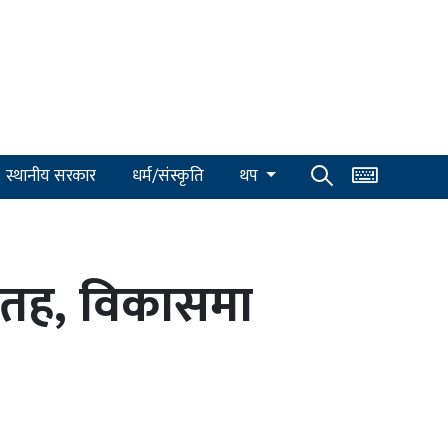
स्थानीय सरकार
धर्म/संस्कृति
थप
य तह, विकासमा