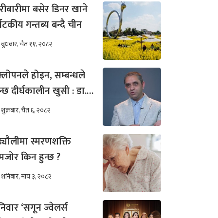
रीबारीमा बसेर डिनर खाने
्यटकीय गन्तब्य बन्दै चीन
बुधबार, चैत ११, २०८२
्लोपनले होइन, सम्बन्धले
न्छ दीर्घकालीन खुसी : डा.
ीम अख्तर
शुक्रबार, चैत ६, २०८२
ढ्यौलीमा स्मरणशक्ति
जोर किन हुन्छ ?
शनिबार, माघ ३, २०८२
िवार ‘सगून ज्वेलर्स