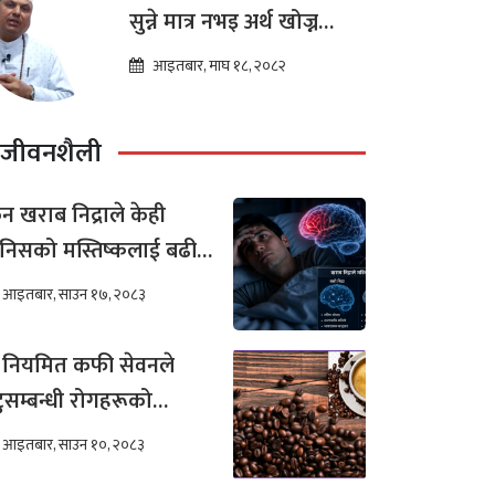
सुन्ने मात्र नभइ अर्थ खोज्न
थालेका छन : ज्योतिष तारा
आइतबार, माघ १८, २०८२
लोचन न्यौपाने
जीवनशैली
न खराब निद्राले केही
निसको मस्तिष्कलाई बढी
र गर्छ ?
आइतबार, साउन १७, २०८३
 नियमित कफी सेवनले
टुसम्बन्धी रोगहरूको
खिम कम हुन्छ ?
आइतबार, साउन १०, २०८३