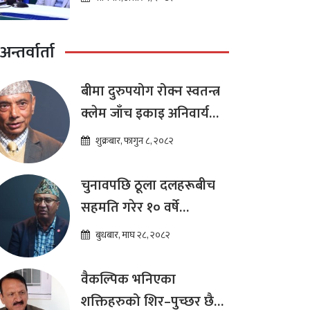
अन्तर्वार्ता
बीमा दुरुपयोग रोक्न स्वतन्त्र
क्लेम जाँच इकाइ अनिवार्य
:डा. शम्भुप्रसाद आचार्य
शुक्रबार, फागुन ८, २०८२
चुनावपछि ठूला दलहरूबीच
सहमति गरेर १० वर्षे
दीर्घकालीन आर्थिक सुधार
बुधबार, माघ २८, २०८२
कार्यक्रम ल्याउनुपर्छ : हेमराज
ढकाल
वैकल्पिक भनिएका
शक्तिहरुको शिर–पुच्छर छैन,