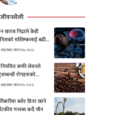
लोचन न्यौपाने
जीवनशैली
न खराब निद्राले केही
निसको मस्तिष्कलाई बढी
र गर्छ ?
आइतबार, साउन १७, २०८३
 नियमित कफी सेवनले
टुसम्बन्धी रोगहरूको
खिम कम हुन्छ ?
आइतबार, साउन १०, २०८३
रीबारीमा बसेर डिनर खाने
्यटकीय गन्तब्य बन्दै चीन