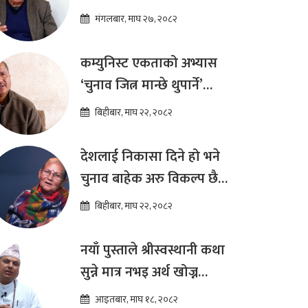
प्रतिस्पर्धा पूरानै दलसँग हुन्छ :
मंगलबार, माघ २७, २०८२
डा.प्रकाश शरण महत
कम्युनिस्ट एकताको अभ्यास
‘चुनाव जित्न मान्छे थुपार्ने’
माध्यम मात्र हो : विप्लव
बिहीबार, माघ २२, २०८२
देशलाई निकासा दिने हो भने
चुनाव बाहेक अरु विकल्प छैन
: अष्टलक्ष्मी शाक्य
बिहीबार, माघ २२, २०८२
नयाँ पुस्ताले श्रीस्वस्थानी कथा
सुन्ने मात्र नभइ अर्थ खोज्न
थालेका छन : ज्योतिष तारा
आइतबार, माघ १८, २०८२