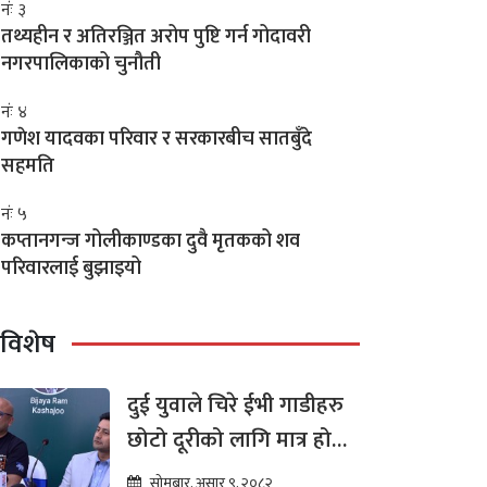
नंः ३
तथ्यहीन र अतिरञ्जित अरोप पुष्टि गर्न गोदावरी
नगरपालिकाको चुनौती
नंः ४
गणेश यादवका परिवार र सरकारबीच सातबुँदे
सहमति
नंः ५
कप्तानगन्ज गोलीकाण्डका दुवै मृतकको शव
परिवारलाई बुझाइयो
विशेष
दुई युवाले चिरे ईभी गाडीहरु
छोटो दूरीको लागि मात्र हो
भन्ने मान्यता
सोमबार, असार ९, २०८२