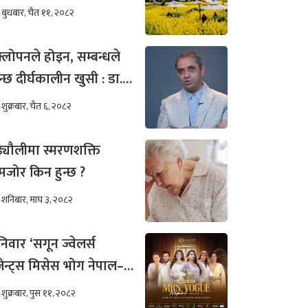
बुधबार, चैत ११, २०८२
्लोपनले होइन, सम्बन्धले
न्छ दीर्घकालीन खुसी : डा.
ीम अख्तर
शुक्रबार, चैत ६, २०८२
ढ्यौलीमा स्मरणशक्ति
जोर किन हुन्छ ?
शनिबार, माघ ३, २०८२
िवार ‘सगून ज्वेलर्स
रेजेन्ट्स मिसेस भोग नेपाल–
०२५’को अडिसन
शुक्रबार, पुस ११, २०८२