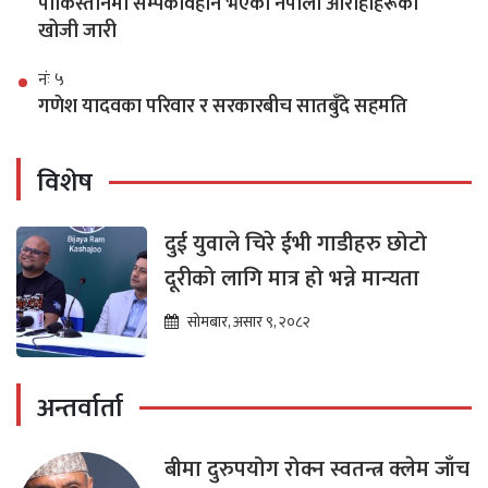
पाकिस्तानमा सम्पर्कविहीन भएका नेपाली आरोहीहरूको
खोजी जारी
नंः ५
गणेश यादवका परिवार र सरकारबीच सातबुँदे सहमति
विशेष
दुई युवाले चिरे ईभी गाडीहरु छोटो
दूरीको लागि मात्र हो भन्ने मान्यता
सोमबार, असार ९, २०८२
अन्तर्वार्ता
बीमा दुरुपयोग रोक्न स्वतन्त्र क्लेम जाँच