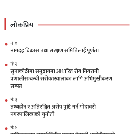
लोकप्रिय
नंः १
नागदह विकास तथा संरक्षण समितिलाई पूर्णता
नंः २
सुनाकोठीमा समुदायमा आधारित रोग निगरानी
प्रणालीसम्बन्धी सरोकारवालाका लागि अभिमुखीकरण
सम्पन्न
नंः ३
तथ्यहीन र अतिरञ्जित अरोप पुष्टि गर्न गोदावरी
नगरपालिकाको चुनौती
नंः ४