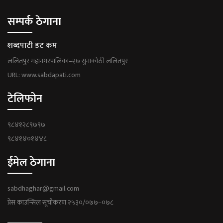
सम्पर्क ठेगाना
शब्दपाटी डट कम
ललितपुर महानगरपालिका–२७ सुनाकोठी ललितपुर
URL: www.sabdapati.com
टेलिफोन
९८४१२८९७९७
९८४१४०१४४८
ईमेल ठेगाना
sabdhaghar@gmail.com
प्रेस काउन्सिल सूचीकरण २५३०/०७७–०७८