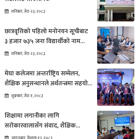
शनिबार, जेठ २३, २०८३
छात्रवृत्तिको पहिलो मनोनयन सूचीबाट
३ हजार ७३५ जना विद्यार्थीको नाम
भर्नाका लागि सिफारिस
शनिबार, जेठ २३, २०८३
मेघा कलेजमा अन्तर्राष्ट्रिय सम्मेलन,
शैक्षिक अनुसन्धानले अर्थतन्त्रमा सहयोग
पुग्ने विश्वास
शुक्रबार, जेठ १, २०८३
शिक्षामा लगानीका लागि
सरोकारवालासँग संवाद, शैक्षिक
सुधारमा जोड
आइतबार, वैशाख १३, २०८३