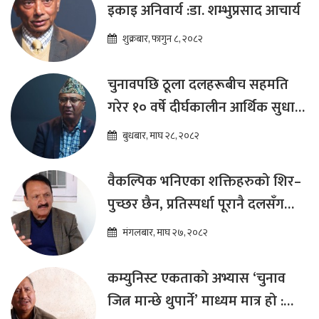
इकाइ अनिवार्य :डा. शम्भुप्रसाद आचार्य
शुक्रबार, फागुन ८, २०८२
चुनावपछि ठूला दलहरूबीच सहमति
गरेर १० वर्षे दीर्घकालीन आर्थिक सुधार
कार्यक्रम ल्याउनुपर्छ : हेमराज ढकाल
बुधबार, माघ २८, २०८२
वैकल्पिक भनिएका शक्तिहरुको शिर–
पुच्छर छैन, प्रतिस्पर्धा पूरानै दलसँग
हुन्छ : डा.प्रकाश शरण महत
मंगलबार, माघ २७, २०८२
कम्युनिस्ट एकताको अभ्यास ‘चुनाव
जित्न मान्छे थुपार्ने’ माध्यम मात्र हो :