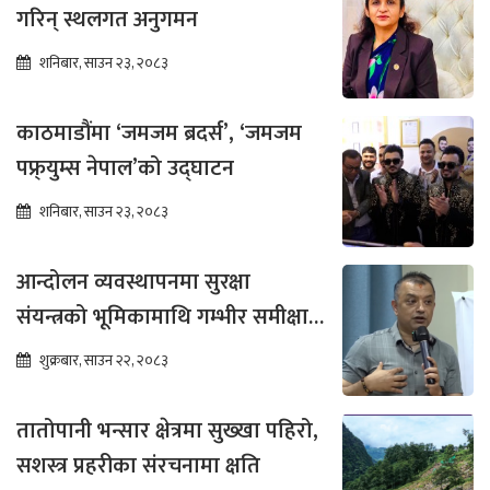
गरिन् स्थलगत अनुगमन
शनिबार, साउन २३, २०८३
काठमाडौंमा ‘जमजम ब्रदर्स’, ‘जमजम
पफ्र्युम्स नेपाल’को उद्घाटन
शनिबार, साउन २३, २०८३
आन्दोलन व्यवस्थापनमा सुरक्षा
संयन्त्रको भूमिकामाथि गम्भीर समीक्षा
आवश्यक : गगन थापा
शुक्रबार, साउन २२, २०८३
तातोपानी भन्सार क्षेत्रमा सुख्खा पहिरो,
सशस्त्र प्रहरीका संरचनामा क्षति