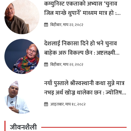
कम्युनिस्ट एकताको अभ्यास ‘चुनाव
जित्न मान्छे थुपार्ने’ माध्यम मात्र हो :
विप्लव
बिहीबार, माघ २२, २०८२
देशलाई निकासा दिने हो भने चुनाव
बाहेक अरु विकल्प छैन : अष्टलक्ष्मी
शाक्य
बिहीबार, माघ २२, २०८२
नयाँ पुस्ताले श्रीस्वस्थानी कथा सुन्ने मात्र
नभइ अर्थ खोज्न थालेका छन : ज्योतिष
तारा लोचन न्यौपाने
आइतबार, माघ १८, २०८२
जीवनशैली