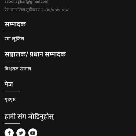
sabdhaghar@gmail.com
प्रेस काउन्सिल सूचीकरण २५३०/०७७–०७८
सम्पादक
रमा लुइँटेल
सञ्चालक/ प्रधान सम्पादक
विश्वराज खनाल
पेज
गृहपृष्ठ
हामी संग जोडिनुहोस्