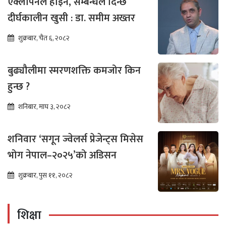
एक्लोपनले होइन, सम्बन्धले दिन्छ
दीर्घकालीन खुसी : डा. समीम अख्तर
शुक्रबार, चैत ६, २०८२
बुढ्यौलीमा स्मरणशक्ति कमजोर किन
हुन्छ ?
शनिबार, माघ ३, २०८२
शनिवार ‘सगून ज्वेलर्स प्रेजेन्ट्स मिसेस
भोग नेपाल–२०२५’को अडिसन
शुक्रबार, पुस ११, २०८२
शिक्षा