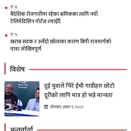
नंः ४
वैदेशिक रोजगारीमा रहेका श्रमिकका लागि नयाँ
टेलिमेडिसिन पोर्टल ल्याइँदै
नंः ५
खराब सडक र उर्लँदो खोलाका कारण बिपी राजमार्गको
यात्रा जोखिमपूर्ण
विशेष
दुई युवाले चिरे ईभी गाडीहरु छोटो
दूरीको लागि मात्र हो भन्ने मान्यता
सोमबार, असार ९, २०८२
अन्तर्वार्ता