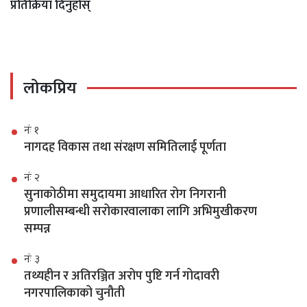
प्रतिक्रिया दिनुहोस्
लोकप्रिय
नंः १
नागदह विकास तथा संरक्षण समितिलाई पूर्णता
नंः २
सुनाकोठीमा समुदायमा आधारित रोग निगरानी
प्रणालीसम्बन्धी सरोकारवालाका लागि अभिमुखीकरण
सम्पन्न
नंः ३
तथ्यहीन र अतिरञ्जित अरोप पुष्टि गर्न गोदावरी
नगरपालिकाको चुनौती