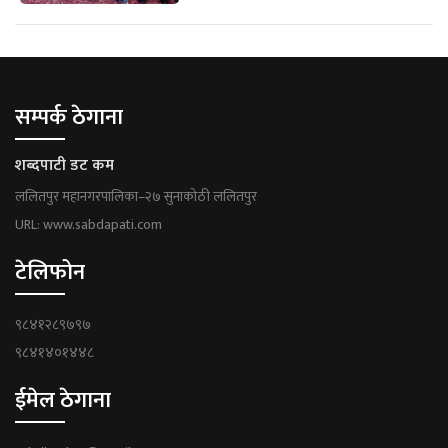
सम्पर्क ठेगाना
शब्दपाटी डट कम
ललितपुर महानगरपालिका–२७ सुनाकोठी ललितपुर
URL: www.sabdapati.com
टेलिफोन
९८४१२८९७९७
९८४१४०१४४८
ईमेल ठेगाना