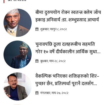
बीमा दुरुपयोग रोक्न स्वतन्त्र क्लेम जाँच
इकाइ अनिवार्य :डा. शम्भुप्रसाद आचार्य
शुक्रबार, फागुन ८, २०८२
चुनावपछि ठूला दलहरूबीच सहमति
गरेर १० वर्षे दीर्घकालीन आर्थिक सुधार
कार्यक्रम ल्याउनुपर्छ : हेमराज ढकाल
बुधबार, माघ २८, २०८२
वैकल्पिक भनिएका शक्तिहरुको शिर–
पुच्छर छैन, प्रतिस्पर्धा पूरानै दलसँग
हुन्छ : डा.प्रकाश शरण महत
मंगलबार, माघ २७, २०८२