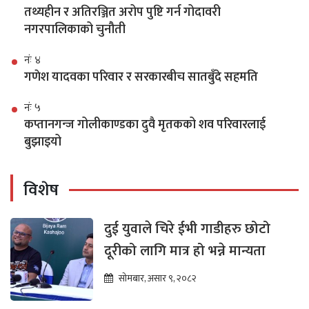
तथ्यहीन र अतिरञ्जित अरोप पुष्टि गर्न गोदावरी
नगरपालिकाको चुनौती
नंः ४
गणेश यादवका परिवार र सरकारबीच सातबुँदे सहमति
नंः ५
कप्तानगन्ज गोलीकाण्डका दुवै मृतकको शव परिवारलाई
बुझाइयो
विशेष
दुई युवाले चिरे ईभी गाडीहरु छोटो
दूरीको लागि मात्र हो भन्ने मान्यता
सोमबार, असार ९, २०८२