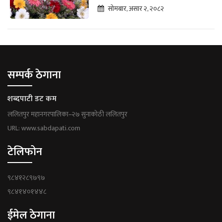
सोमबार, असार २, २०८२
सम्पर्क ठेगाना
शब्दपाटी डट कम
ललितपुर महानगरपालिका–२७ सुनाकोठी ललितपुर
URL: www.sabdapati.com
टेलिफोन
९८४१२८९७९७
९८४१४०१४४८
ईमेल ठेगाना