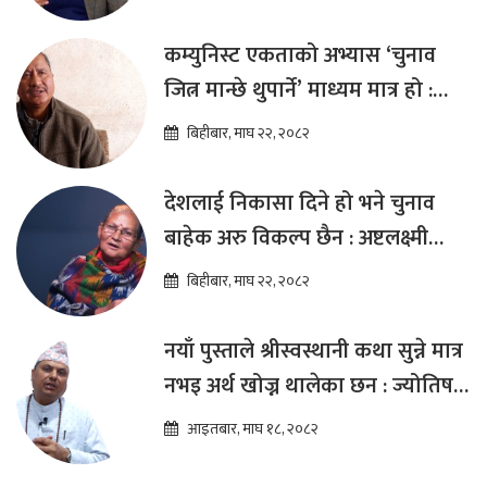
कम्युनिस्ट एकताको अभ्यास ‘चुनाव
जित्न मान्छे थुपार्ने’ माध्यम मात्र हो :
विप्लव
बिहीबार, माघ २२, २०८२
देशलाई निकासा दिने हो भने चुनाव
बाहेक अरु विकल्प छैन : अष्टलक्ष्मी
शाक्य
बिहीबार, माघ २२, २०८२
नयाँ पुस्ताले श्रीस्वस्थानी कथा सुन्ने मात्र
नभइ अर्थ खोज्न थालेका छन : ज्योतिष
तारा लोचन न्यौपाने
आइतबार, माघ १८, २०८२