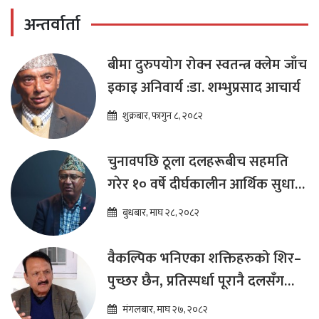
अन्तर्वार्ता
बीमा दुरुपयोग रोक्न स्वतन्त्र क्लेम जाँच
इकाइ अनिवार्य :डा. शम्भुप्रसाद आचार्य
शुक्रबार, फागुन ८, २०८२
चुनावपछि ठूला दलहरूबीच सहमति
गरेर १० वर्षे दीर्घकालीन आर्थिक सुधार
कार्यक्रम ल्याउनुपर्छ : हेमराज ढकाल
बुधबार, माघ २८, २०८२
वैकल्पिक भनिएका शक्तिहरुको शिर–
पुच्छर छैन, प्रतिस्पर्धा पूरानै दलसँग
हुन्छ : डा.प्रकाश शरण महत
मंगलबार, माघ २७, २०८२