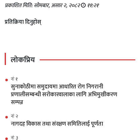
प्रकाशित मिति: सोमबार, असार २, २०८२
११:२१
प्रतिक्रिया दिनुहोस्
लोकप्रिय
नंः १
सुनाकोठीमा समुदायमा आधारित रोग निगरानी
प्रणालीसम्बन्धी सरोकारवालाका लागि अभिमुखीकरण
सम्पन्न
नंः २
नागदह विकास तथा संरक्षण समितिलाई पूर्णता
नंः ३