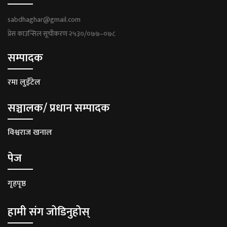
sabdhaghar@gmail.com
प्रेस काउन्सिल सूचीकरण २५३०/०७७–०७८
सम्पादक
रमा लुइँटेल
सञ्चालक/ प्रधान सम्पादक
विश्वराज खनाल
पेज
गृहपृष्ठ
हामी संग जोडिनुहोस्