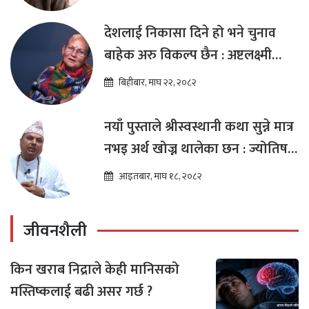
देशलाई निकासा दिने हो भने चुनाव
बाहेक अरु विकल्प छैन : अष्टलक्ष्मी
शाक्य
बिहीबार, माघ २२, २०८२
नयाँ पुस्ताले श्रीस्वस्थानी कथा सुन्ने मात्र
नभइ अर्थ खोज्न थालेका छन : ज्योतिष
तारा लोचन न्यौपाने
आइतबार, माघ १८, २०८२
जीवनशैली
किन खराब निद्राले केही मानिसको
मस्तिष्कलाई बढी असर गर्छ ?