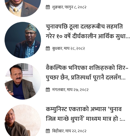
शुक्रबार, फागुन ८, २०८२
चुनावपछि ठूला दलहरूबीच सहमति
गरेर १० वर्षे दीर्घकालीन आर्थिक सुधार
कार्यक्रम ल्याउनुपर्छ : हेमराज ढकाल
बुधबार, माघ २८, २०८२
वैकल्पिक भनिएका शक्तिहरुको शिर–
पुच्छर छैन, प्रतिस्पर्धा पूरानै दलसँग
हुन्छ : डा.प्रकाश शरण महत
मंगलबार, माघ २७, २०८२
कम्युनिस्ट एकताको अभ्यास ‘चुनाव
जित्न मान्छे थुपार्ने’ माध्यम मात्र हो :
विप्लव
बिहीबार, माघ २२, २०८२