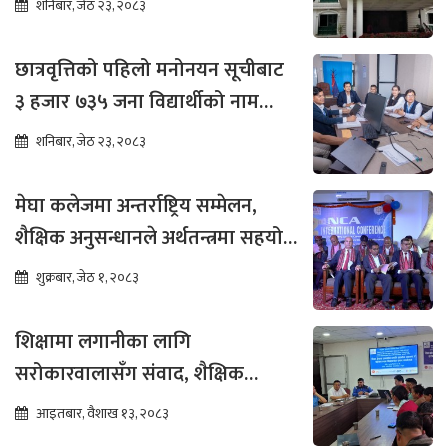
शनिबार, जेठ २३, २०८३
छात्रवृत्तिको पहिलो मनोनयन सूचीबाट
३ हजार ७३५ जना विद्यार्थीको नाम
भर्नाका लागि सिफारिस
शनिबार, जेठ २३, २०८३
मेघा कलेजमा अन्तर्राष्ट्रिय सम्मेलन,
शैक्षिक अनुसन्धानले अर्थतन्त्रमा सहयोग
पुग्ने विश्वास
शुक्रबार, जेठ १, २०८३
शिक्षामा लगानीका लागि
सरोकारवालासँग संवाद, शैक्षिक
सुधारमा जोड
आइतबार, वैशाख १३, २०८३