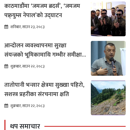
काठमाडौंमा ‘जमजम ब्रदर्स’, ‘जमजम
पफ्र्युम्स नेपाल’को उद्घाटन
शनिबार, साउन २३, २०८३
आन्दोलन व्यवस्थापनमा सुरक्षा
संयन्त्रको भूमिकामाथि गम्भीर समीक्षा
आवश्यक : गगन थापा
शुक्रबार, साउन २२, २०८३
तातोपानी भन्सार क्षेत्रमा सुख्खा पहिरो,
सशस्त्र प्रहरीका संरचनामा क्षति
शुक्रबार, साउन २२, २०८३
थप समाचार