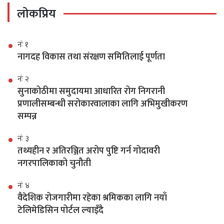
लोकप्रिय
नंः १
नागदह विकास तथा संरक्षण समितिलाई पूर्णता
नंः २
सुनाकोठीमा समुदायमा आधारित रोग निगरानी
प्रणालीसम्बन्धी सरोकारवालाका लागि अभिमुखीकरण
सम्पन्न
नंः ३
तथ्यहीन र अतिरञ्जित अरोप पुष्टि गर्न गोदावरी
नगरपालिकाको चुनौती
नंः ४
वैदेशिक रोजगारीमा रहेका श्रमिकका लागि नयाँ
टेलिमेडिसिन पोर्टल ल्याइँदै