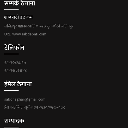
सम्पर्क ठेगाना
शब्दपाटी डट कम
ललितपुर महानगरपालिका–२७ सुनाकोठी ललितपुर
URL: www.sabdapati.com
टेलिफोन
९८४१२८९७९७
९८४१४०१४४८
ईमेल ठेगाना
sabdhaghar@gmail.com
प्रेस काउन्सिल सूचीकरण २५३०/०७७–०७८
सम्पादक