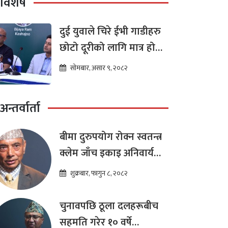
विशेष
दुई युवाले चिरे ईभी गाडीहरु
छोटो दूरीको लागि मात्र हो
भन्ने मान्यता
सोमबार, असार ९, २०८२
अन्तर्वार्ता
बीमा दुरुपयोग रोक्न स्वतन्त्र
क्लेम जाँच इकाइ अनिवार्य
:डा. शम्भुप्रसाद आचार्य
शुक्रबार, फागुन ८, २०८२
चुनावपछि ठूला दलहरूबीच
सहमति गरेर १० वर्षे