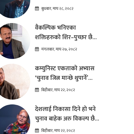
दीर्घकालीन आर्थिक सुधार
बुधबार, माघ २८, २०८२
कार्यक्रम ल्याउनुपर्छ : हेमराज
ढकाल
वैकल्पिक भनिएका
शक्तिहरुको शिर–पुच्छर छैन,
प्रतिस्पर्धा पूरानै दलसँग हुन्छ :
मंगलबार, माघ २७, २०८२
डा.प्रकाश शरण महत
कम्युनिस्ट एकताको अभ्यास
‘चुनाव जित्न मान्छे थुपार्ने’
माध्यम मात्र हो : विप्लव
बिहीबार, माघ २२, २०८२
देशलाई निकासा दिने हो भने
चुनाव बाहेक अरु विकल्प छैन
: अष्टलक्ष्मी शाक्य
बिहीबार, माघ २२, २०८२