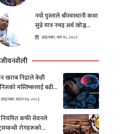
नयाँ पुस्ताले श्रीस्वस्थानी कथा
सुन्ने मात्र नभइ अर्थ खोज्न
थालेका छन : ज्योतिष तारा
आइतबार, माघ १८, २०८२
लोचन न्यौपाने
जीवनशैली
न खराब निद्राले केही
निसको मस्तिष्कलाई बढी
र गर्छ ?
आइतबार, साउन १७, २०८३
 नियमित कफी सेवनले
टुसम्बन्धी रोगहरूको