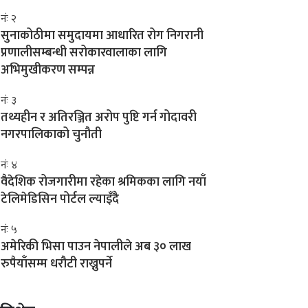
नंः २
सुनाकोठीमा समुदायमा आधारित रोग निगरानी
प्रणालीसम्बन्धी सरोकारवालाका लागि
अभिमुखीकरण सम्पन्न
नंः ३
तथ्यहीन र अतिरञ्जित अरोप पुष्टि गर्न गोदावरी
नगरपालिकाको चुनौती
नंः ४
वैदेशिक रोजगारीमा रहेका श्रमिकका लागि नयाँ
टेलिमेडिसिन पोर्टल ल्याइँदै
नंः ५
अमेरिकी भिसा पाउन नेपालीले अब ३० लाख
रुपैयाँसम्म धरौटी राख्नुपर्ने