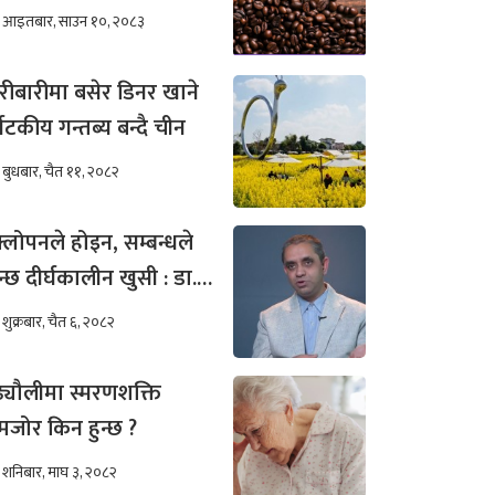
खिम कम हुन्छ ?
आइतबार, साउन १०, २०८३
रीबारीमा बसेर डिनर खाने
्यटकीय गन्तब्य बन्दै चीन
बुधबार, चैत ११, २०८२
्लोपनले होइन, सम्बन्धले
न्छ दीर्घकालीन खुसी : डा.
ीम अख्तर
शुक्रबार, चैत ६, २०८२
ढ्यौलीमा स्मरणशक्ति
जोर किन हुन्छ ?
शनिबार, माघ ३, २०८२