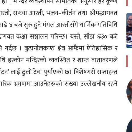
 हो । मन्दिर व्यवस्थापन समितिका अनुसार हरे कृष्ण
रती, सन्ध्या आरती, भजन–कीर्तन तथा श्रीमद्भागवत
साढे ४ बजे सुरु हुने मंगल आरतीसँगै धार्मिक गतिविधि
द्भागवत कक्षा सञ्चालन गरिन्छ। यस्तै, साँझ ६ः३० बजे
 गर्दछ । बुढानीलकण्ठ क्षेत्र आफैँमा ऐतिहासिक र
समाथि इस्कोन मन्दिरको व्यवस्थित र शान्त वातावरणले
यटन’ लाई ठुलो टेवा पुर्याएको छ। विशेषगरी सप्ताहन्त
वारिक भ्रमणमा आउनेहरूको संख्या उल्लेखनीय रहने