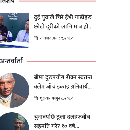
विशेष
दुई युवाले चिरे ईभी गाडीहरु
छोटो दूरीको लागि मात्र हो
भन्ने मान्यता
सोमबार, असार ९, २०८२
अन्तर्वार्ता
बीमा दुरुपयोग रोक्न स्वतन्त्र
क्लेम जाँच इकाइ अनिवार्य
:डा. शम्भुप्रसाद आचार्य
शुक्रबार, फागुन ८, २०८२
चुनावपछि ठूला दलहरूबीच
सहमति गरेर १० वर्षे