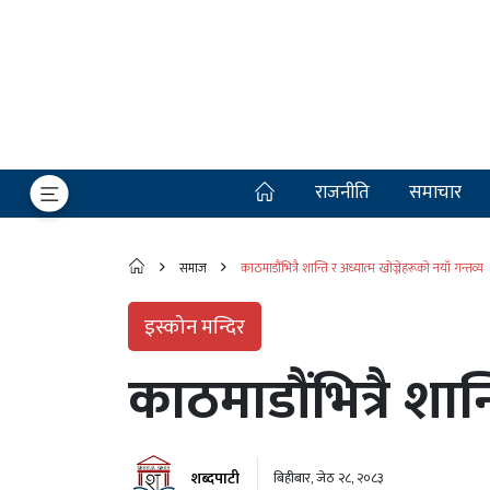
राजनीति
समाचार
समाज
काठमाडौंभित्रै शान्ति र अध्यात्म खोज्नेहरूको नयाँ गन्तव्य
इस्कोन मन्दिर
काठमाडौंभित्रै शान्
शब्दपाटी
बिहीबार, जेठ २८, २०८३