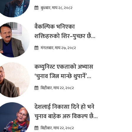
दीर्घकालीन आर्थिक सुधार
बुधबार, माघ २८, २०८२
कार्यक्रम ल्याउनुपर्छ : हेमराज
ढकाल
वैकल्पिक भनिएका
शक्तिहरुको शिर–पुच्छर छैन,
प्रतिस्पर्धा पूरानै दलसँग हुन्छ :
मंगलबार, माघ २७, २०८२
डा.प्रकाश शरण महत
कम्युनिस्ट एकताको अभ्यास
‘चुनाव जित्न मान्छे थुपार्ने’
माध्यम मात्र हो : विप्लव
बिहीबार, माघ २२, २०८२
देशलाई निकासा दिने हो भने
चुनाव बाहेक अरु विकल्प छैन
: अष्टलक्ष्मी शाक्य
बिहीबार, माघ २२, २०८२