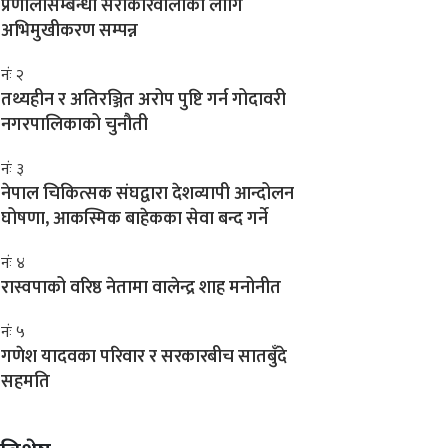
प्रणालीसम्बन्धी सरोकारवालाका लागि
अभिमुखीकरण सम्पन्न
नंः २
तथ्यहीन र अतिरञ्जित अरोप पुष्टि गर्न गोदावरी
नगरपालिकाको चुनौती
नंः ३
नेपाल चिकित्सक संघद्वारा देशव्यापी आन्दोलन
घोषणा, आकस्मिक बाहेकका सेवा बन्द गर्ने
नंः ४
रास्वपाको वरिष्ठ नेतामा वालेन्द्र शाह मनोनीत
नंः ५
गणेश यादवका परिवार र सरकारबीच सातबुँदे
सहमति