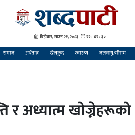
समाज
अर्थतन्त्र
खेलकुद
स्वास्थ्य
जलवायु/मौसम
ति र अध्यात्म खोज्नेहरूको 