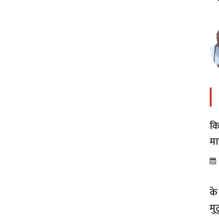
कि
मा
अस
के
मु