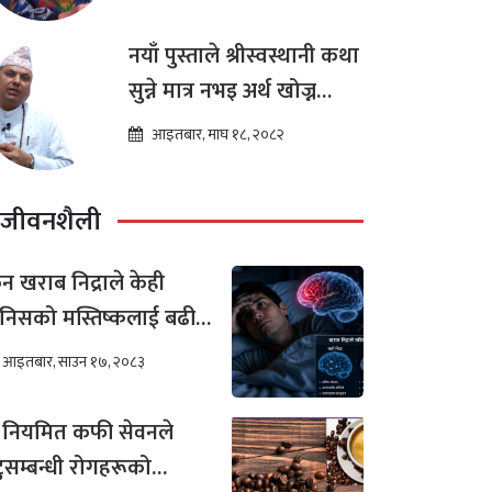
नयाँ पुस्ताले श्रीस्वस्थानी कथा
सुन्ने मात्र नभइ अर्थ खोज्न
थालेका छन : ज्योतिष तारा
आइतबार, माघ १८, २०८२
लोचन न्यौपाने
जीवनशैली
न खराब निद्राले केही
निसको मस्तिष्कलाई बढी
र गर्छ ?
आइतबार, साउन १७, २०८३
 नियमित कफी सेवनले
टुसम्बन्धी रोगहरूको