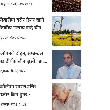
खिम कम हुन्छ ?
आइतबार, साउन १०, २०८३
रीबारीमा बसेर डिनर खाने
्यटकीय गन्तब्य बन्दै चीन
बुधबार, चैत ११, २०८२
्लोपनले होइन, सम्बन्धले
न्छ दीर्घकालीन खुसी : डा.
ीम अख्तर
शुक्रबार, चैत ६, २०८२
ढ्यौलीमा स्मरणशक्ति
जोर किन हुन्छ ?
शनिबार, माघ ३, २०८२