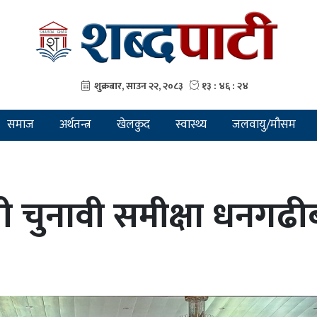
समाज
अर्थतन्त्र
खेलकुद
स्वास्थ्य
जलवायु/मौसम
ापी चुनावी समीक्षा धनगढ