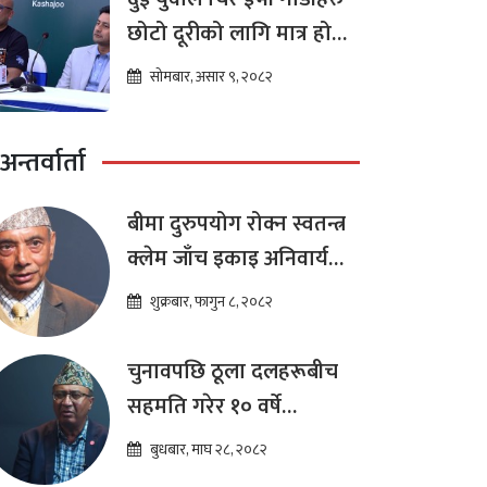
छोटो दूरीको लागि मात्र हो
भन्ने मान्यता
सोमबार, असार ९, २०८२
अन्तर्वार्ता
बीमा दुरुपयोग रोक्न स्वतन्त्र
क्लेम जाँच इकाइ अनिवार्य
:डा. शम्भुप्रसाद आचार्य
शुक्रबार, फागुन ८, २०८२
चुनावपछि ठूला दलहरूबीच
सहमति गरेर १० वर्षे
दीर्घकालीन आर्थिक सुधार
बुधबार, माघ २८, २०८२
कार्यक्रम ल्याउनुपर्छ : हेमराज