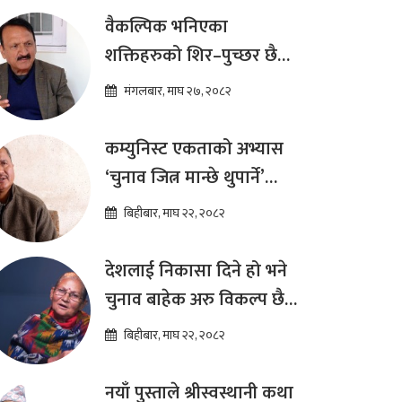
ढकाल
वैकल्पिक भनिएका
शक्तिहरुको शिर–पुच्छर छैन,
प्रतिस्पर्धा पूरानै दलसँग हुन्छ :
मंगलबार, माघ २७, २०८२
डा.प्रकाश शरण महत
कम्युनिस्ट एकताको अभ्यास
‘चुनाव जित्न मान्छे थुपार्ने’
माध्यम मात्र हो : विप्लव
बिहीबार, माघ २२, २०८२
देशलाई निकासा दिने हो भने
चुनाव बाहेक अरु विकल्प छैन
: अष्टलक्ष्मी शाक्य
बिहीबार, माघ २२, २०८२
नयाँ पुस्ताले श्रीस्वस्थानी कथा