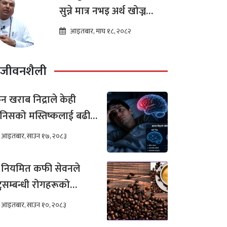
सुन्ने मात्र नभइ अर्थ खोज्न
थालेका छन : ज्योतिष तारा
आइतबार, माघ १८, २०८२
लोचन न्यौपाने
जीवनशैली
न खराब निद्राले केही
निसको मस्तिष्कलाई बढी
र गर्छ ?
आइतबार, साउन १७, २०८३
 नियमित कफी सेवनले
टुसम्बन्धी रोगहरूको
खिम कम हुन्छ ?
आइतबार, साउन १०, २०८३