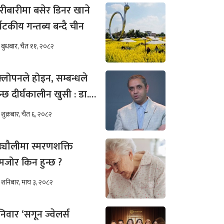
रीबारीमा बसेर डिनर खाने
्यटकीय गन्तब्य बन्दै चीन
बुधबार, चैत ११, २०८२
्लोपनले होइन, सम्बन्धले
न्छ दीर्घकालीन खुसी : डा.
ीम अख्तर
शुक्रबार, चैत ६, २०८२
ढ्यौलीमा स्मरणशक्ति
जोर किन हुन्छ ?
शनिबार, माघ ३, २०८२
िवार ‘सगून ज्वेलर्स