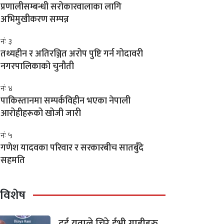
प्रणालीसम्बन्धी सरोकारवालाका लागि
अभिमुखीकरण सम्पन्न
नंः ३
तथ्यहीन र अतिरञ्जित अरोप पुष्टि गर्न गोदावरी
नगरपालिकाको चुनौती
नंः ४
पाकिस्तानमा सम्पर्कविहीन भएका नेपाली
आरोहीहरूको खोजी जारी
नंः ५
गणेश यादवका परिवार र सरकारबीच सातबुँदे
सहमति
विशेष
दुई युवाले चिरे ईभी गाडीहरु