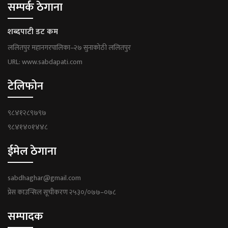
सम्पर्क ठेगाना
शब्दपाटी डट कम
ललितपुर महानगरपालिका–२७ सुनाकोठी ललितपुर
URL: www.sabdapati.com
टेलिफोन
९८४१२८९७९७
९८४१४०१४४८
ईमेल ठेगाना
sabdhaghar@gmail.com
प्रेस काउन्सिल सूचीकरण २५३०/०७७–०७८
सम्पादक