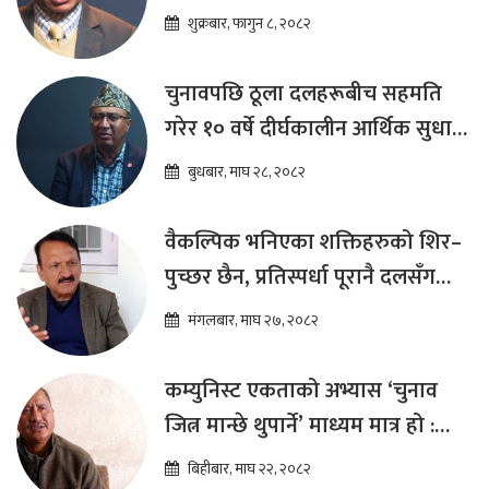
शुक्रबार, फागुन ८, २०८२
चुनावपछि ठूला दलहरूबीच सहमति
गरेर १० वर्षे दीर्घकालीन आर्थिक सुधार
कार्यक्रम ल्याउनुपर्छ : हेमराज ढकाल
बुधबार, माघ २८, २०८२
वैकल्पिक भनिएका शक्तिहरुको शिर–
पुच्छर छैन, प्रतिस्पर्धा पूरानै दलसँग
हुन्छ : डा.प्रकाश शरण महत
मंगलबार, माघ २७, २०८२
कम्युनिस्ट एकताको अभ्यास ‘चुनाव
जित्न मान्छे थुपार्ने’ माध्यम मात्र हो :
विप्लव
बिहीबार, माघ २२, २०८२