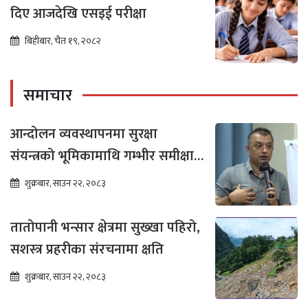
दिए आजदेखि एसइई परीक्षा
बिहीबार, चैत १९, २०८२
समाचार
आन्दोलन व्यवस्थापनमा सुरक्षा
संयन्त्रको भूमिकामाथि गम्भीर समीक्षा
आवश्यक : गगन थापा
शुक्रबार, साउन २२, २०८३
तातोपानी भन्सार क्षेत्रमा सुख्खा पहिरो,
सशस्त्र प्रहरीका संरचनामा क्षति
शुक्रबार, साउन २२, २०८३