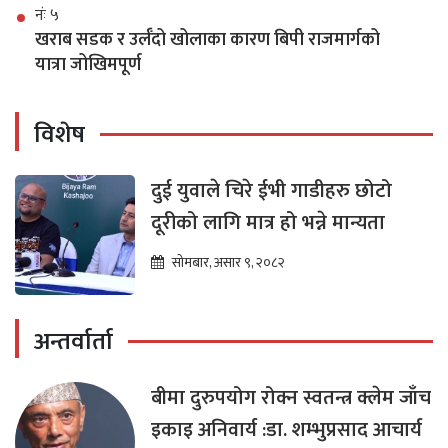
नंः ५
खराब सडक र उर्लँदो खोलाका कारण बिपी राजमार्गको
यात्रा जोखिमपूर्ण
विशेष
दुई युवाले चिरे ईभी गाडीहरु छोटो
दूरीको लागि मात्र हो भन्ने मान्यता
सोमबार, असार ९, २०८२
अन्तर्वार्ता
बीमा दुरुपयोग रोक्न स्वतन्त्र क्लेम जाँच
इकाइ अनिवार्य :डा. शम्भुप्रसाद आचार्य