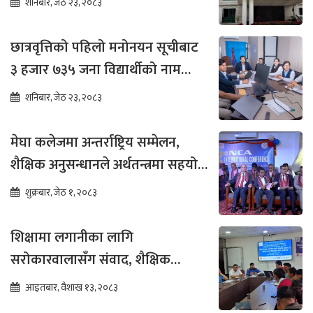
शनिबार, जेठ २३, २०८३
छात्रवृत्तिको पहिलो मनोनयन सूचीबाट
३ हजार ७३५ जना विद्यार्थीको नाम
भर्नाका लागि सिफारिस
शनिबार, जेठ २३, २०८३
मेघा कलेजमा अन्तर्राष्ट्रिय सम्मेलन,
शैक्षिक अनुसन्धानले अर्थतन्त्रमा सहयोग
पुग्ने विश्वास
शुक्रबार, जेठ १, २०८३
शिक्षामा लगानीका लागि
सरोकारवालासँग संवाद, शैक्षिक
सुधारमा जोड
आइतबार, वैशाख १३, २०८३