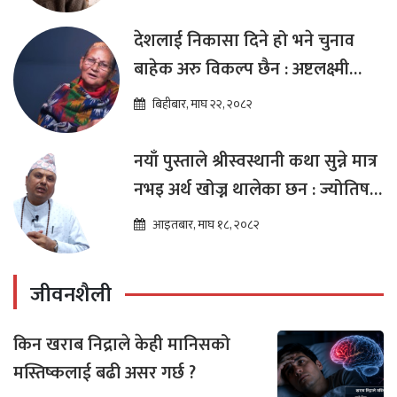
देशलाई निकासा दिने हो भने चुनाव
बाहेक अरु विकल्प छैन : अष्टलक्ष्मी
शाक्य
बिहीबार, माघ २२, २०८२
नयाँ पुस्ताले श्रीस्वस्थानी कथा सुन्ने मात्र
नभइ अर्थ खोज्न थालेका छन : ज्योतिष
तारा लोचन न्यौपाने
आइतबार, माघ १८, २०८२
जीवनशैली
किन खराब निद्राले केही मानिसको
मस्तिष्कलाई बढी असर गर्छ ?