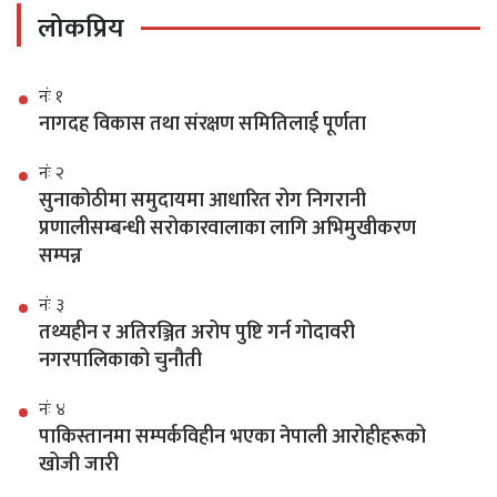
लोकप्रिय
नंः १
नागदह विकास तथा संरक्षण समितिलाई पूर्णता
नंः २
सुनाकोठीमा समुदायमा आधारित रोग निगरानी
प्रणालीसम्बन्धी सरोकारवालाका लागि अभिमुखीकरण
सम्पन्न
नंः ३
तथ्यहीन र अतिरञ्जित अरोप पुष्टि गर्न गोदावरी
नगरपालिकाको चुनौती
नंः ४
पाकिस्तानमा सम्पर्कविहीन भएका नेपाली आरोहीहरूको
खोजी जारी