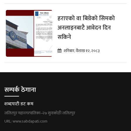
हराएको वा बिग्रेको सिमको
अनलाइनबाटै आवेदन दिन
सकिने
शनिबार, वैशाख १२, २०८३
सम्पर्क ठेगाना
शब्दपाटी डट कम
ललितपुर महानगरपालिका–२७ सुनाकोठी ललितपुर
URL: www.sabdapati.com