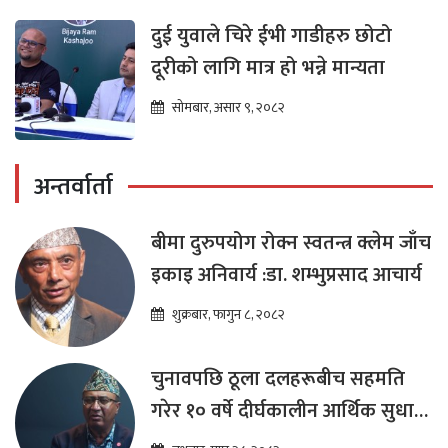
दुई युवाले चिरे ईभी गाडीहरु छोटो
दूरीको लागि मात्र हो भन्ने मान्यता
सोमबार, असार ९, २०८२
अन्तर्वार्ता
बीमा दुरुपयोग रोक्न स्वतन्त्र क्लेम जाँच
इकाइ अनिवार्य :डा. शम्भुप्रसाद आचार्य
शुक्रबार, फागुन ८, २०८२
चुनावपछि ठूला दलहरूबीच सहमति
गरेर १० वर्षे दीर्घकालीन आर्थिक सुधार
कार्यक्रम ल्याउनुपर्छ : हेमराज ढकाल