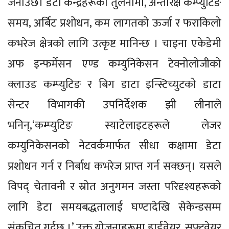
जनाउँछ। डेटा केन्द्रहरूको तुलनामा, अन्तरिक्ष कम्प्युटिङ
समय, अर्बिट प्रशोधन, कम लागतको ऊर्जा र फराकिलो
कभरेज क्षेत्रको लागि उत्कृष्ट मानिन्छ । चाइना एकेडेमी
अफ इन्फर्मेसन एण्ड कम्युनिकेसन टेक्नोलोजीको
क्लाउड कम्प्युटिङ र बिग डाटा इन्स्टिच्युटको डाटा
सेन्टर विभागकी उपनिर्देशक झी लीनाले
भनिन्,‘कम्प्युटिङ स्याटेलाइटहरूले लेजर
कम्युनिकेसनको नेटवर्कमार्फत सीधा कक्षामा डेटा
प्रशोधन गर्न र निर्बाध कभरेज प्राप्त गर्न सक्छन्। यसले
विपद् चेतावनी र स्रोत अनुगमन जस्ता परिदृश्यहरूको
लागि डेटा समयबद्धतालाई घण्टादेखि सेकेन्डसम्म
संकुचित गर्दछ ।’ उक्त योजनाहरूमा हार्डवेयर, सफ्टवेयर