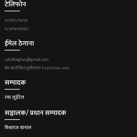
टेलिफोन
९८४१२८९७९७
९८४१४०१४४८
ईमेल ठेगाना
sabdhaghar@gmail.com
प्रेस काउन्सिल सूचीकरण २५३०/०७७–०७८
सम्पादक
रमा लुइँटेल
सञ्चालक/ प्रधान सम्पादक
विश्वराज खनाल