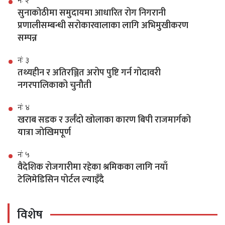
नंः २
सुनाकोठीमा समुदायमा आधारित रोग निगरानी
प्रणालीसम्बन्धी सरोकारवालाका लागि अभिमुखीकरण
सम्पन्न
नंः ३
तथ्यहीन र अतिरञ्जित अरोप पुष्टि गर्न गोदावरी
नगरपालिकाको चुनौती
नंः ४
खराब सडक र उर्लँदो खोलाका कारण बिपी राजमार्गको
यात्रा जोखिमपूर्ण
नंः ५
वैदेशिक रोजगारीमा रहेका श्रमिकका लागि नयाँ
टेलिमेडिसिन पोर्टल ल्याइँदै
विशेष