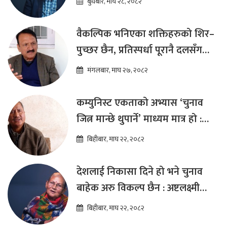
बुधबार, माघ २८, २०८२
वैकल्पिक भनिएका शक्तिहरुको शिर–
पुच्छर छैन, प्रतिस्पर्धा पूरानै दलसँग
हुन्छ : डा.प्रकाश शरण महत
मंगलबार, माघ २७, २०८२
कम्युनिस्ट एकताको अभ्यास ‘चुनाव
जित्न मान्छे थुपार्ने’ माध्यम मात्र हो :
विप्लव
बिहीबार, माघ २२, २०८२
देशलाई निकासा दिने हो भने चुनाव
बाहेक अरु विकल्प छैन : अष्टलक्ष्मी
शाक्य
बिहीबार, माघ २२, २०८२