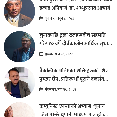
इकाइ अनिवार्य :डा. शम्भुप्रसाद आचार्य
शुक्रबार, फागुन ८, २०८२
चुनावपछि ठूला दलहरूबीच सहमति
गरेर १० वर्षे दीर्घकालीन आर्थिक सुधार
कार्यक्रम ल्याउनुपर्छ : हेमराज ढकाल
बुधबार, माघ २८, २०८२
वैकल्पिक भनिएका शक्तिहरुको शिर–
पुच्छर छैन, प्रतिस्पर्धा पूरानै दलसँग
हुन्छ : डा.प्रकाश शरण महत
मंगलबार, माघ २७, २०८२
कम्युनिस्ट एकताको अभ्यास ‘चुनाव
जित्न मान्छे थुपार्ने’ माध्यम मात्र हो :