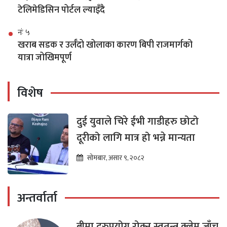
टेलिमेडिसिन पोर्टल ल्याइँदै
नंः ५
खराब सडक र उर्लँदो खोलाका कारण बिपी राजमार्गको
यात्रा जोखिमपूर्ण
विशेष
दुई युवाले चिरे ईभी गाडीहरु छोटो
दूरीको लागि मात्र हो भन्ने मान्यता
सोमबार, असार ९, २०८२
अन्तर्वार्ता
बीमा दुरुपयोग रोक्न स्वतन्त्र क्लेम जाँच