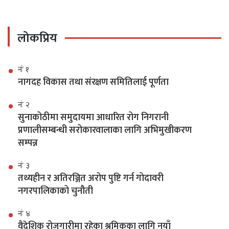
लोकप्रिय
नंः १
नागदह विकास तथा संरक्षण समितिलाई पूर्णता
नंः २
सुनाकोठीमा समुदायमा आधारित रोग निगरानी
प्रणालीसम्बन्धी सरोकारवालाका लागि अभिमुखीकरण
सम्पन्न
नंः ३
तथ्यहीन र अतिरञ्जित अरोप पुष्टि गर्न गोदावरी
नगरपालिकाको चुनौती
नंः ४
वैदेशिक रोजगारीमा रहेका श्रमिकका लागि नयाँ