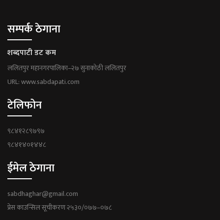
सम्पर्क ठेगाना
शब्दपाटी डट कम
ललितपुर महानगरपालिका–२७ सुनाकोठी ललितपुर
URL: www.sabdapati.com
टेलिफोन
९८४१२८९७९७
९८४१४०१४४८
ईमेल ठेगाना
sabdhaghar@gmail.com
प्रेस काउन्सिल सूचीकरण २५३०/०७७–०७८