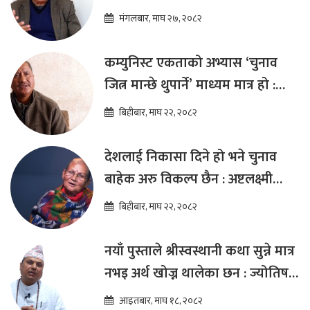
हुन्छ : डा.प्रकाश शरण महत
मंगलबार, माघ २७, २०८२
कम्युनिस्ट एकताको अभ्यास ‘चुनाव
जित्न मान्छे थुपार्ने’ माध्यम मात्र हो :
विप्लव
बिहीबार, माघ २२, २०८२
देशलाई निकासा दिने हो भने चुनाव
बाहेक अरु विकल्प छैन : अष्टलक्ष्मी
शाक्य
बिहीबार, माघ २२, २०८२
नयाँ पुस्ताले श्रीस्वस्थानी कथा सुन्ने मात्र
नभइ अर्थ खोज्न थालेका छन : ज्योतिष
तारा लोचन न्यौपाने
आइतबार, माघ १८, २०८२