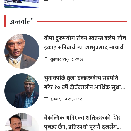
अन्तर्वार्ता
बीमा दुरुपयोग रोक्न स्वतन्त्र क्लेम जाँच
इकाइ अनिवार्य :डा. शम्भुप्रसाद आचार्य
शुक्रबार, फागुन ८, २०८२
चुनावपछि ठूला दलहरूबीच सहमति
गरेर १० वर्षे दीर्घकालीन आर्थिक सुधार
कार्यक्रम ल्याउनुपर्छ : हेमराज ढकाल
बुधबार, माघ २८, २०८२
वैकल्पिक भनिएका शक्तिहरुको शिर–
पुच्छर छैन, प्रतिस्पर्धा पूरानै दलसँग