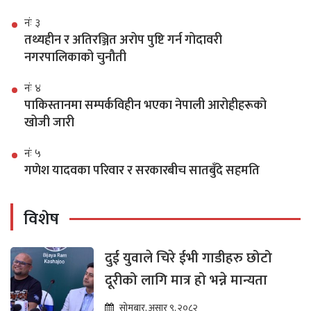
नंः ३
तथ्यहीन र अतिरञ्जित अरोप पुष्टि गर्न गोदावरी
नगरपालिकाको चुनौती
नंः ४
पाकिस्तानमा सम्पर्कविहीन भएका नेपाली आरोहीहरूको
खोजी जारी
नंः ५
गणेश यादवका परिवार र सरकारबीच सातबुँदे सहमति
विशेष
दुई युवाले चिरे ईभी गाडीहरु छोटो
दूरीको लागि मात्र हो भन्ने मान्यता
सोमबार, असार ९, २०८२