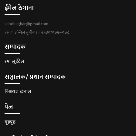
ईमेल ठेगाना
sabdhaghar@gmail.com
प्रेस काउन्सिल सूचीकरण २५३०/०७७–०७८
सम्पादक
रमा लुइँटेल
सञ्चालक/ प्रधान सम्पादक
विश्वराज खनाल
पेज
गृहपृष्ठ