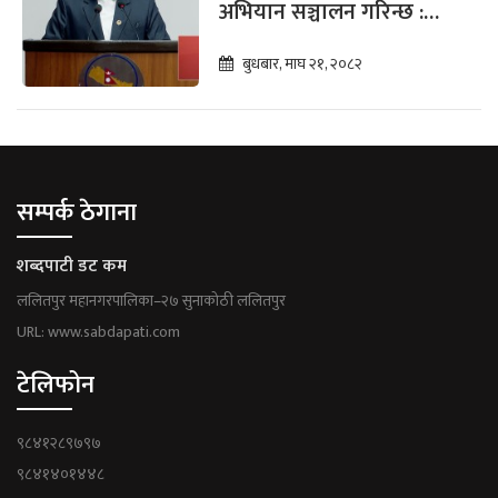
अभियान सञ्चालन गरिन्छ :
परराष्ट्रमन्त्री
बुधबार, माघ २१, २०८२
सम्पर्क ठेगाना
शब्दपाटी डट कम
ललितपुर महानगरपालिका–२७ सुनाकोठी ललितपुर
URL: www.sabdapati.com
टेलिफोन
९८४१२८९७९७
९८४१४०१४४८